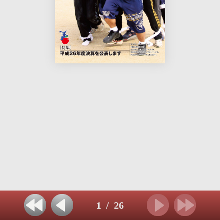
1
/
26