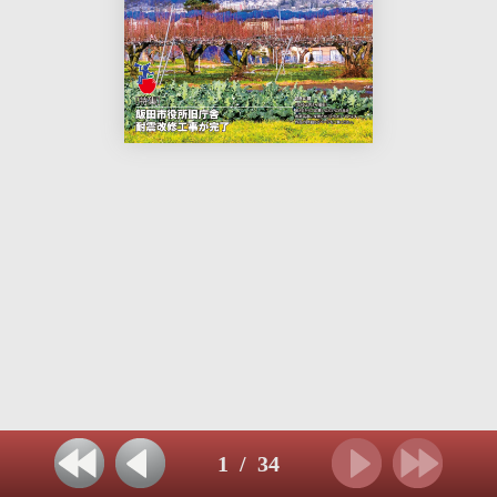
1
/
34