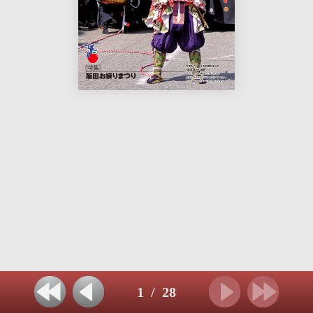
1
/
28