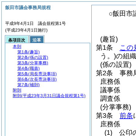
飯田市議会事務局規程
○飯田市
平成9年4月1日 議会規程第1号
(平成23年4月1日施行)
(趣旨)
条項目次
沿革
第1条
この
本則
第1条
(趣旨)
う。)
の組
第2条
(係の設置)
第3条
(分掌事務)
(係の設置)
第4条
(職責)
第2条
事務
第5条
(局長専決事項)
第6条
(次長専決事項)
庶務係
第7条
(補則)
議事係
附則
附則
(平成23年3月31日議会規程第1号)
調査係
(分掌事務)
第3条
前条
庶務係
(1)
公印の