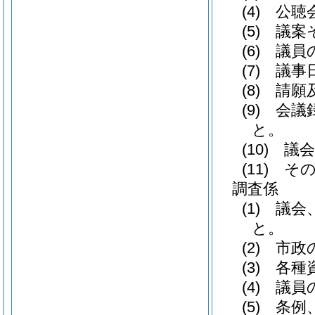
(4)
公聴会
(5)
議案そ
(6)
議員の
(7)
議事日
(8)
請願及
(9)
会議録
と。
(10)
議会
(11)
その
調査係
(1)
議会、
と。
(2)
市政の
(3)
各種資
(4)
議員の
(5)
条例、