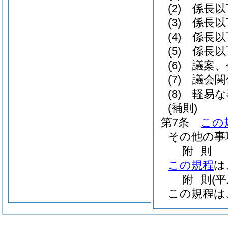
(2)
係長以
(3)
係長以
(4)
係長以
(5)
係長以
(6)
議案、
(7)
議会関
(8)
軽易な
(補則)
第7条
この
その他の事
附
則
この規程
は
附
則
(
この規程は