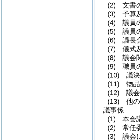
(2)
文書の
(3)
予算及
(4)
議員の
(5)
議員の
(6)
議長会
(7)
儀式及
(8)
議会関
(9)
職員の
(10)
議決
(11)
物品
(12)
議会
(13)
他の
議事係
(1)
本会議
(2)
常任委
(3)
議会に