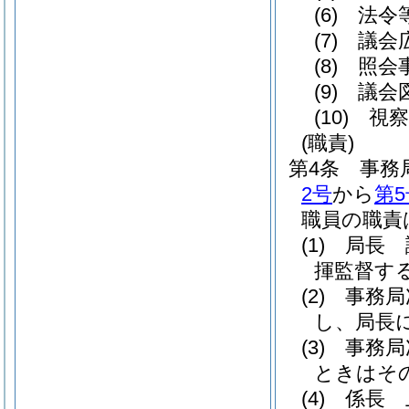
(6)
法令等
(7)
議会広
(8)
照会事
(9)
議会図
(10)
視察
(職責)
第4条
事務
2号
から
第5
職員の職責
(1)
局長 
揮監督す
(2)
事務局
し、局長
(3)
事務局
ときはそ
(4)
係長 