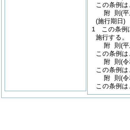
この条例は
附
則
(平
(施行期日)
1
この条例は
施行する。
附
則
(
この条例は
附
則
(
この条例は
附
則
(
この条例は