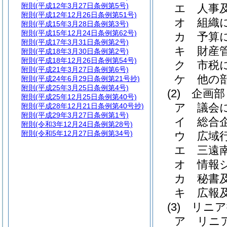
附則
(平成12年3月27日条例第5号)
エ
人事
附則
(平成12年12月26日条例第51号)
オ
組織
附則
(平成15年3月28日条例第3号)
附則
(平成15年12月24日条例第62号)
カ
予算
附則
(平成17年3月31日条例第2号)
キ
財産
附則
(平成18年3月30日条例第2号)
附則
(平成18年12月26日条例第54号)
ク
市税
附則
(平成21年3月27日条例第6号)
ケ
他の
附則
(平成24年6月29日条例第21号抄)
附則
(平成25年3月25日条例第4号)
(2)
企画部
附則
(平成25年12月25日条例第40号)
ア
議会
附則
(平成28年12月21日条例第40号抄)
附則
(平成29年3月27日条例第1号)
イ
総合
附則
(令和3年12月24日条例第28号)
附則
(令和5年12月27日条例第34号)
ウ
広域
エ
三遠
オ
情報
カ
秘書
キ
広報
(3)
リニア
ア
リニ