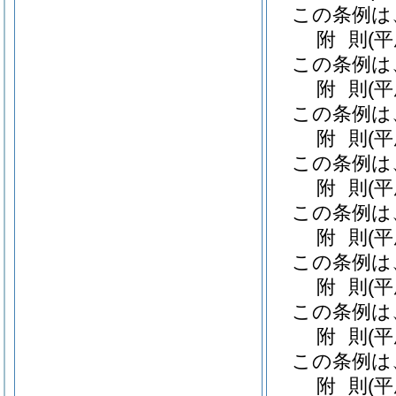
この条例は
附
則
(
この条例は
附
則
(
この条例は
附
則
(
この条例は
附
則
(
この条例は
附
則
(
この条例は
附
則
(平
この条例は
附
則
(
この条例は
附
則
(平