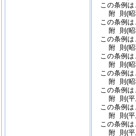
この条例は
附
則
(
この条例は
附
則
(
この条例は
附
則
(
この条例は
附
則
(
この条例は
附
則
(
この条例は
附
則
(
この条例は
附
則
(
この条例は
附
則
(