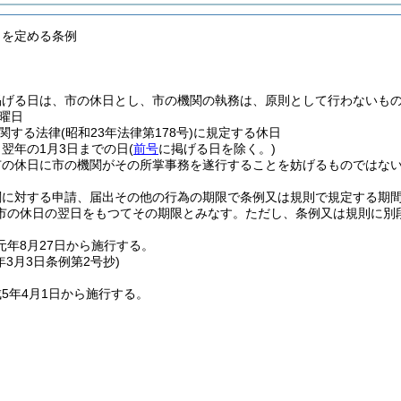
日を定める条例
掲げる日は、市の休日とし、市の機関の執務は、原則として行わないも
曜日
関する法律
(昭和23年法律第178号)
に規定する休日
ら翌年の1月3日までの日
(
前号
に掲げる日を除く。)
市の休日に市の機関がその所掌事務を遂行することを妨げるものではな
関に対する申請、届出その他の行為の期限で条例又は規則で規定する期
市の休日の翌日をもつてその期限とみなす。
ただし、条例又は規則に別
元年8月27日から施行する。
年3月3日
条例第2号抄)
5年4月1日から施行する。