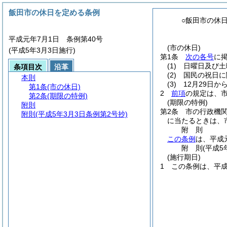
飯田市の休日を定める条例
○飯田市の休
平成元年7月1日 条例第40号
(市の休日)
(平成5年3月3日施行)
第1条
次の各号
に
(1)
日曜日及び土
条項目次
沿革
(2)
国民の祝日に
本則
(3)
12月29日か
第1条
(市の休日)
2
前項
の規定は、
第2条
(期限の特例)
(期限の特例)
附則
第2条
市の行政機
附則
(平成5年3月3日条例第2号抄)
に当たるときは、
附
則
この条例
は、平成
附
則
(平成5
(施行期日)
1
この条例は、平成