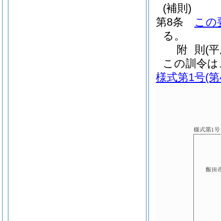
(補則)
第8条
この
る。
附
則
(
この訓令は
様式第1号
(