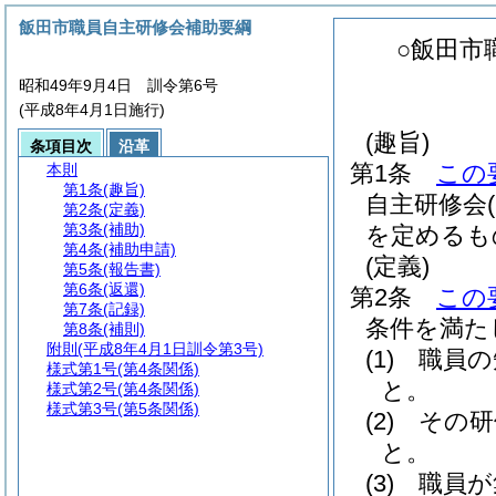
飯田市職員自主研修会補助要綱
○飯田市
昭和49年9月4日 訓令第6号
(平成8年4月1日施行)
(趣旨)
条項目次
沿革
第1条
この
本則
第1条
(趣旨)
自主研修会
第2条
(定義)
第3条
(補助)
を定めるも
第4条
(補助申請)
(定義)
第5条
(報告書)
第6条
(返還)
第2条
この
第7条
(記録)
条件を満た
第8条
(補則)
附則
(平成8年4月1日訓令第3号)
(1)
職員の
様式第1号
(第4条関係)
と。
様式第2号
(第4条関係)
様式第3号
(第5条関係)
(2)
その研
と。
(3)
職員が