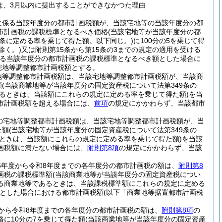
は、3月以内に提出することができなかつた理由
に係る当該年度分の都市計画税額が、当該宅地等の当該年度分の都
市計画税の課税標準となるべき価格
(当該宅地等が当該年度分の都
条に定める率を乗じて得た額。以下同じ。)
に100分の5を乗じて得
除く。)
又は附則第15条から第15条の3までの規定の適用を受ける
る当該年度分の都市計画税の課税標準となるべき額とした場合に
宅地等調整都市計画税額とする。
地等調整都市計画税額は、当該宅地等調整都市計画税額が、当該商
額
(当該商業地等が当該年度分の固定資産税について法第349条の
あるときは、当該額にこれらの規定に定める率を乗じて得た額)
を当
市計画税額を超える場合には、
前項
の規定にかかわらず、当該都市
の宅地等調整都市計画税額は、当該宅地等調整都市計画税額が、当
た額
(当該宅地等が当該年度分の固定資産税について法第349条の
るときは、当該額にこれらの規定に定める率を乗じて得た額)
を当該
画税額に満たない場合には、
附則第8項
の規定にかかわらず、当該
和6年度から令和8年度までの各年度分の都市計画税の額は、
附則第8
画税の課税標準額
(当該商業地等が当該年度分の固定資産税につい
ける商業地等であるときは、当該課税標準額にこれらの規定に定める
とした場合における都市計画税額
(以下「商業地等据置都市計画税
度から令和8年度までの各年度分の都市計画税の額は、
附則第8項
の
に10分の7を乗じて得た額
(当該商業地等が当該年度分の固定資産