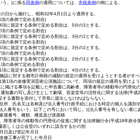
いう。)
に係る
同条例
の適用については、
市税条例
の例による。
の日から施行し、昭和32年4月1日より適用する。
14項の条例で定める割合)
14項に規定する条例で定める割合は、5分の3とする。
32項の条例で定める割合)
32項に規定する条例で定める割合は、3分の2とする。
36項の条例で定める割合)
36項に規定する条例で定める割合は、3分の2とする。
37項の条例で定める割合)
37項に規定する条例で定める割合は、2分の1とする。
41項の条例で定める割合)
41項に規定する条例で定める割合は、4分の3とする。
演施設に対する都市計画税の減額の規定の適用を受けようとする者がすべ
11第1項の改修実演芸術公演施設について、同項の規定の適用を受けよ
次に掲げる事項を記載した申告書に高齢者、障害者等の移動等の円滑化
る通知書の写し及び主として劇場、音楽堂等の活性化に関する法律
(平成
証する書類を添付して市長に提出しなければならない。
住所、氏名又は名称及び法人番号
(行政手続における特定の個人を識別
る法人番号をいう。以下この号において同じ。)
(法人番号を有しない者に
家屋番号、種類、構造及び床面積
、障害者等の移動等の円滑化の促進に関する法律施行令
(平成18年政令第
場若しくは公会堂のいずれに該当するかの別
月日及び登記年月日
改修工事が完了した年月日