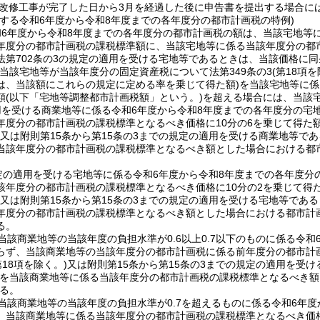
改修工事が完了した日から3月を経過した後に申告書を提出する場合に
課する令和6年度から令和8年度までの各年度分の都市計画税の特例)
和6年度から令和8年度までの各年度分の都市計画税の額は、当該宅地等
年度分の都市計画税の課税標準額に、当該宅地等に係る当該年度分の都
法第702条の3の規定の適用を受ける宅地等であるときは、当該価格に同
(当該宅地等が当該年度分の固定資産税について法第349条の3
(第18項を
は、当該額にこれらの規定に定める率を乗じて得た額)
を当該宅地等に係
額
(以下「宅地等調整都市計画税額」という。)
を超える場合には、当該
用を受ける商業地等に係る令和6年度から令和8年度までの各年度分の宅
年度分の都市計画税の課税標準となるべき価格に10分の6を乗じて得た
又は附則第15条から第15条の3までの規定の適用を受ける商業地等で
当該年度分の都市計画税の課税標準となるべき額とした場合における都
定の適用を受ける宅地等に係る令和6年度から令和8年度までの各年度分
該年度分の都市計画税の課税標準となるべき価格に10分の2を乗じて得
又は附則第15条から第15条の3までの規定の適用を受ける宅地等であ
年度分の都市計画税の課税標準となるべき額とした場合における都市計
る。
当該商業地等の当該年度の負担水準が0.6以上0.7以下のものに係る令
らず、当該商業地等の当該年度分の都市計画税に係る前年度分の都市計
第18項を除く。)
又は附則第15条から第15条の3までの規定の適用を受
を当該商業地等に係る当該年度分の都市計画税の課税標準となるべき額
る。
当該商業地等の当該年度の負担水準が0.7を超えるものに係る令和6年
、当該商業地等に係る当該年度分の都市計画税の課税標準となるべき価格