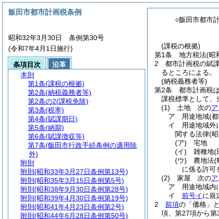
飯田市都市計画税条例
○飯田市都市
昭和32年3月30日 条例第30号
(課税の根拠)
(令和7年4月1日施行)
第1条
地方税法
(昭
2
都市計画税の賦
条項目次
沿革
るところによる。
本則
(納税義務者等)
第1条
(課税の根拠)
第2条
都市計画税
第2条
(納税義務者等)
課税標準として、
第2条の2
(課税免除)
(1)
土地 次の
ア
第3条
(税率)
ア
用途地域
(
第4条
(賦課期日)
イ
用途地域外
第5条
(納期)
関する法律
(
第6条
(賦課徴収等)
(ア)
宅地
第7条
(飯田市行政手続条例の適用除
(イ)
雑種地
外)
(ウ)
農地法
附則
に係る許可
附則
(昭和33年3月27日条例第13号)
(2)
家屋 次の
ア
附則
(昭和35年3月15日条例第5号)
ア
用途地域内
附則
(昭和38年9月30日条例第28号)
イ
前号イ
に規
附則
(昭和39年4月30日条例第19号)
2
前項
の「価格」
附則
(昭和41年4月23日条例第2号)
項、第27項から
附則
(昭和44年6月28日条例第50号)