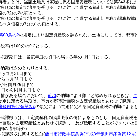
有者」とは、当該土地又は家屋に係る固定資産税について法第343条に
の2第1項の規定の適用を受ける土地に対して課する都市計画税の課税標準
格の3分の2の額とする。
の2第2項の規定の適用を受ける土地に対して課する都市計画税の課税標準
るべき価格の3分の1の額とする。
第60条の2
の規定により固定資産税を課されない土地に対しては、都市
税率は100分の0.2とする。
賦課期日は、当該年度の初日の属する年の1月1日とする。
の納期は次のとおりとする。
から同月31日まで
から同月31日まで
日から同月26日まで
1日から同月末日まで
事情がある場合において、
前項
の納期により難いと認められるときは、
が別に定める納期は、市長が都市計画税を固定資産税とあわせて賦課し
税条例第67条第2項
の規定によつて別に定める固定資産税の納期による
の賦課徴収は、固定資産税の賦課徴収の例によるものとし、固定資産税
計画税を固定資産税とあわせて賦課し、及び徴収することができないと
例の適用除外)
の賦課徴収に関する処分
(
飯田市行政手続条例
(平成8年飯田市条例第12号)