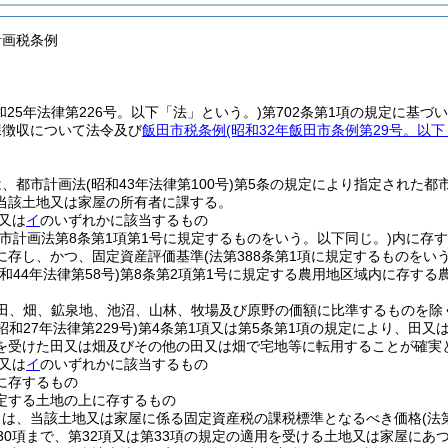
計画税条例
和25年法律第226号。以下「法」という。)
第702条第1項の規定に基づ
課徴収について法令及び
飯田市税条例
(昭和32年飯田市条例第29号。以
は、都市計画法
(昭和43年法律第100号)
第5条の規定により指定された都
当該土地又は家屋の所有者に課する。
又は
イ
のいずれかに該当するもの
都市計画法第8条第1項第1号に規定するものをいう。以下同じ。)
内に存す
に存し、かつ、固定資産評価基準
(法第388条第1項に規定するものをいう
昭和44年法律第58号)
第8条第2項第1号に規定する農用地区域内に存する
(田、畑、鉱泉地、池沼、山林、牧場及び原野の価額に比準するものを除
(昭和27年法律第229号)
第4条第1項又は第5条第1項の規定により、田又
を受けた田又は畑及びその他の田又は畑で宅地等に転用することが確実
又は
イ
のいずれかに該当するもの
に存するもの
定する土地の上に存するもの
とは、当該土地又は家屋に係る固定資産税の課税標準となるべき価格
(法
第30項まで、第32項又は第33項の規定の適用を受ける土地又は家屋に