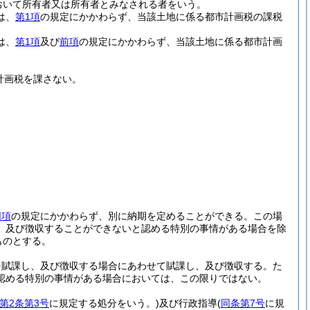
おいて所有者又は所有者とみなされる者をいう。
は、
第1項
の規定にかかわらず、当該土地に係る都市計画税の課税
は、
第1項
及び
前項
の規定にかかわらず、当該土地に係る都市計画
計画税を課さない。
同項
の規定にかかわらず、別に納期を定めることができる。
この場
、及び徴収することができないと認める特別の事情がある場合を除
ものとする。
を賦課し、及び徴収する場合にあわせて賦課し、及び徴収する。
た
認める特別の事情がある場合においては、この限りではない。
第2条第3号
に規定する処分をいう。)
及び行政指導
(
同条第7号
に規