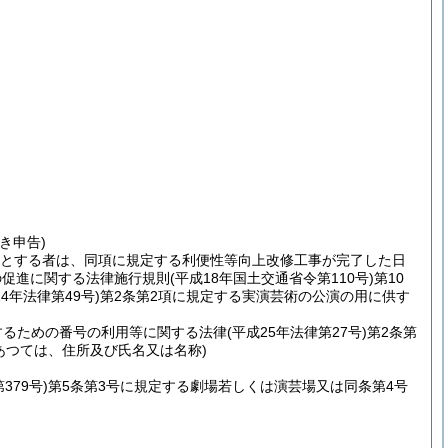
き申告)
うとする者は、同項に規定する利便性等向上改修工事が完了した日
の促進に関する法律施行規則
(平成18年国土交通省令第110号)
第10
24年法律第49号)
第2条第2項に規定する実演芸術の公演の用に供す
するための番号の利用等に関する法律
(平成25年法律第27号)
第2条第
あつては、住所及び氏名又は名称)
379号)
第5条第3号に規定する劇場若しくは演芸場又は同条第4号