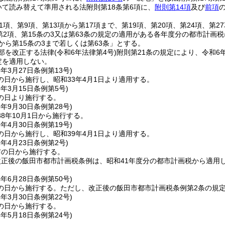
いて読み替えて準用される法附則第18条第6項に、
附則第14項
及び
前項
1項、第9項、第13項から第17項まで、第19項、第20項、第24項、第2
2第2項、第15条の3又は第63条の規定の適用がある各年度分の都市計画
から第15条の3まで若しくは第63条」とする。
部を改正する法律
(令和6年法律第4号)
附則第21条の規定により、令和6
定を適用しない。
3年3月27日
条例第13号)
の日から施行し、昭和33年4月1日より適用する。
5年3月15日
条例第5号)
の日より施行する。
8年9月30日
条例第28号)
8年10月1日から施行する。
9年4月30日
条例第19号)
の日から施行し、昭和39年4月1日より適用する。
1年4月23日
条例第2号)
布の日から施行する。
正後の飯田市都市計画税条例は、昭和41年度分の都市計画税から適用
4年6月28日
条例第50号)
の日から施行する。
ただし、改正後の飯田市都市計画税条例第2条の規
5年3月30日
条例第22号)
の日から施行する。
5年5月18日
条例第24号)