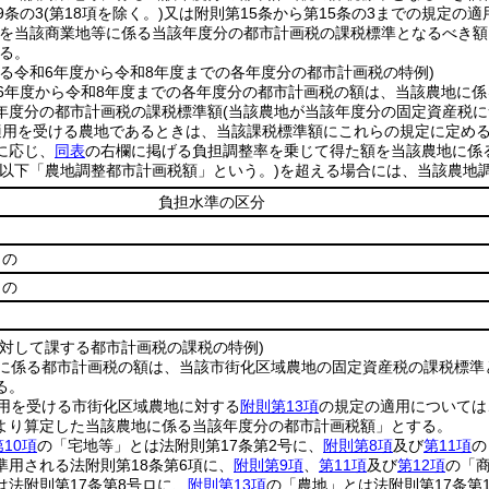
9条の3
(第18項を除く。)
又は附則第15条から第15条の3までの規定の
を当該商業地等に係る当該年度分の都市計画税の課税標準となるべき額
る。
する令和6年度から令和8年度までの各年度分の都市計画税の特例)
6年度から令和8年度までの各年度分の都市計画税の額は、当該農地に
年度分の都市計画税の課税標準額
(当該農地が当該年度分の固定資産税に
適用を受ける農地であるときは、当該課税標準額にこれらの規定に定める
に応じ、
同表
の右欄に掲げる負担調整率を乗じて得た額を当該農地に係
(以下「農地調整都市計画税額」という。)
を超える場合には、当該農地
負担水準の区分
もの
もの
に対して課する都市計画税の課税の特例)
に係る都市計画税の額は、当該市街化区域農地の固定資産税の課税標準
る。
用を受ける市街化区域農地に対する
附則第13項
の規定の適用については
より算定した当該農地に係る当該年度分の都市計画税額」とする。
第10項
の「宅地等」とは法附則第17条第2号に、
附則第8項
及び
第11項
の
準用される法附則第18条第6項に、
附則第9項
、
第11項
及び
第12項
の「商
は法附則第17条第8号ロに、
附則第13項
の「農地」とは法附則第17条第