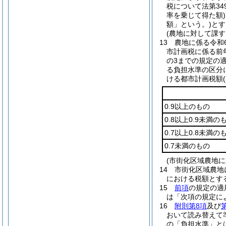
税について法第34
率を乗じて得た額)
額」という。)
とす
(農地に対して課
13
農地に係る令和
市計画税に係る前
の3までの規定の
る負担水準の区分
ける都市計画税額
0.9以上のもの
0.8以上0.9未満の
0.7以上0.8未満の
0.7未満のもの
(市街化区域農地
14
市街化区域農地
における税額とす
15
前項
の規定の適
は「次項の規定に
16
附則第8項
及び
おいて読み替えて
の「負担水準」と