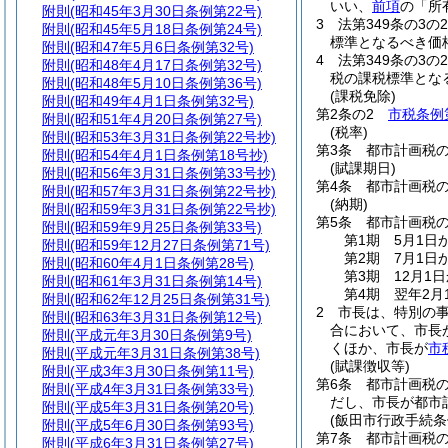
いい、
前項
の「所
附則
(昭和45年3月30日条例第22号)
3
法第349条の3
附則
(昭和45年5月18日条例第24号)
標準となるべき価
附則
(昭和47年5月6日条例第32号)
4
法第349条の3
附則
(昭和48年4月17日条例第32号)
税の課税標準とな
附則
(昭和48年5月10日条例第36号)
(課税免除)
附則
(昭和49年4月1日条例第32号)
第2条の2
市税条例
附則
(昭和51年4月20日条例第27号)
(税率)
附則
(昭和53年3月31日条例第22号抄)
第3条
都市計画税の
附則
(昭和54年4月1日条例第18号抄)
(賦課期日)
附則
(昭和56年3月31日条例第33号抄)
第4条
都市計画税の
附則
(昭和57年3月31日条例第22号抄)
(納期)
附則
(昭和59年3月31日条例第22号抄)
第5条
都市計画税
附則
(昭和59年9月25日条例第33号)
第1期 5月1日
附則
(昭和59年12月27日条例第71号)
第2期 7月1日
附則
(昭和60年4月1日条例第28号)
第3期 12月1
附則
(昭和61年3月31日条例第14号)
第4期 翌年2月
附則
(昭和62年12月25日条例第31号)
2
市長は、特別の
附則
(昭和63年3月31日条例第12号)
合において、市長
附則
(平成元年3月30日条例第9号)
くほか、市長が
市
附則
(平成元年3月31日条例第38号)
(賦課徴収等)
附則
(平成3年3月30日条例第11号)
第6条
都市計画税
附則
(平成4年3月31日条例第33号)
だし、市長が都市
附則
(平成5年3月31日条例第20号)
(飯田市行政手続条
附則
(平成5年6月30日条例第93号)
第7条
都市計画税
附則
(平成6年3月31日条例第27号)