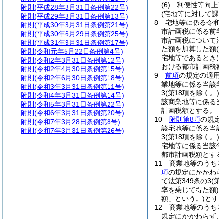
(6)
利便性等向上
附則
(平成28年3月31日条例第22号)
(宅地等に対して
附則
(平成29年3月31日条例第13号)
8
宅地等に係る令
附則
(平成30年3月31日条例第21号)
市計画税に係る前
附則
(平成30年6月29日条例第25号)
市計画税について
附則
(平成31年3月31日条例第17号)
た額を加算した額
附則
(令和元年5月22日条例第4号)
宅地等であるとき
附則
(令和2年3月31日条例第12号)
おける都市計画税
附則
(令和2年4月30日条例第15号)
9
前項
の規定の適
附則
(令和2年6月30日条例第18号)
業地等に係る当該
附則
(令和3年3月31日条例第11号)
3
(第18項を除く。)
附則
(令和4年3月31日条例第14号)
該商業地等に係る
附則
(令和5年3月31日条例第22号)
計画税額とする。
附則
(令和6年3月31日条例第20号)
10
附則第8項
の規
附則
(令和7年3月28日条例第8号)
該宅地等に係る当
附則
(令和7年3月31日条例第26号)
3
(第18項を除く。)
宅地等に係る当該
都市計画税額とす
11
商業地等のうち
項
の規定にかかわ
て法第349条の3
(
率を乗じて得た額)
額」という。)
とす
12
商業地等のうち
規定にかかわらず