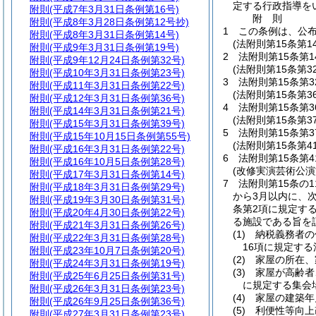
定する行政指導を
附則
(平成7年3月31日条例第16号)
附
則
附則
(平成8年3月28日条例第12号抄)
1
この条例は、公布
附則
(平成8年3月31日条例第14号)
(法附則第15条第
附則
(平成9年3月31日条例第19号)
2
法附則第15条第
附則
(平成9年12月24日条例第32号)
(法附則第15条第
附則
(平成10年3月31日条例第23号)
3
法附則第15条第
附則
(平成11年3月31日条例第22号)
(法附則第15条第
附則
(平成12年3月31日条例第36号)
4
法附則第15条第
附則
(平成14年3月31日条例第21号)
(法附則第15条第
附則
(平成15年3月31日条例第39号)
5
法附則第15条第
附則
(平成15年10月15日条例第55号)
(法附則第15条第
附則
(平成16年3月31日条例第22号)
6
法附則第15条第
附則
(平成16年10月5日条例第28号)
(改修実演芸術公
附則
(平成17年3月31日条例第14号)
7
法附則第15条の
附則
(平成18年3月31日条例第29号)
から3月以内に、
附則
(平成19年3月30日条例第31号)
条第2項に規定す
附則
(平成20年4月30日条例第22号)
る施設である旨を
附則
(平成21年3月31日条例第26号)
(1)
納税義務者の
附則
(平成22年3月31日条例第28号)
16項に規定す
附則
(平成23年10月7日条例第20号)
(2)
家屋の所在、
附則
(平成24年3月31日条例第19号)
(3)
家屋が高齢者
附則
(平成25年6月25日条例第31号)
に規定する集会
附則
(平成26年3月31日条例第23号)
(4)
家屋の建築年
附則
(平成26年9月25日条例第36号)
(5)
利便性等向上
附則
(平成27年3月31日条例第23号)