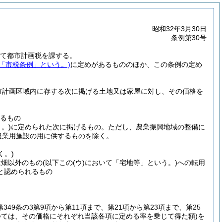
昭和32年3月30日
条例第30号
いて都市計画税を課する。
下「市税条例」という。)
に定めがあるもののほか、この条例の定め
市計画区域内に存する次に掲げる土地又は家屋に対し、その価格を
るもの
。)
に定められた次に掲げるもの。
ただし、農業振興地域の整備に
農業用施設の用に供するものを除く。
く。)
は畑以外のもの
(以下この
(ウ)
において「宅地等」という。)
への転用
と認められるもの
第349条の3第9項から第11項まで、第21項から第23項まで、第25
あつては、その価格にそれぞれ当該各項に定める率を乗じて得た額)
を