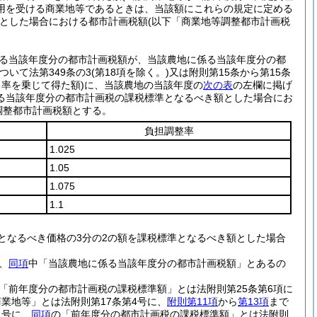
適用を受ける商業地等であるときは、当該額にこれらの規定に定める
とした場合における都市計画税額
(以下「商業地等調整都市計画税
係る当該年度分の都市計画税額が、当該農地に係る当該年度分の都
ついて法第349条の3
(第18項を除く。)
又は附則第15条から第15条
率を乗じて得た額)
に、当該農地の当該年度の
次の表
の左欄に掲げ
る当該年度分の都市計画税の課税標準となるべき額とした場合にお
調整都市計画税額とする。
負担調整率
1.025
1.05
1.075
1.1
となるべき価格の3分の2の額を課税標準となるべき額とした場合
、
同項
中「当該農地に係る当該年度分の都市計画税額」とあるの
「前年度分の都市計画税の課税標準額」とは法附則第25条第6項に
業地等」とは法附則第17条第4号に、
附則第11項
から
第13項
まで
1号に、
同項
の「前年度分の都市計画税の課税標準額」とは法附則