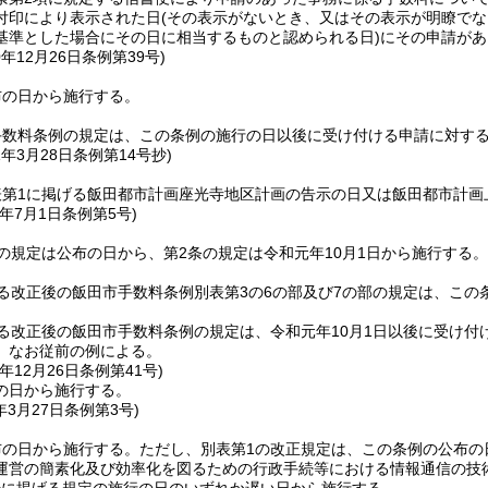
付印により表示された日
(その表示がないとき、又はその表示が明瞭で
基準とした場合にその日に相当するものと認められる日)
にその申請があ
0年12月26日
条例第39号)
布の日から施行する。
手数料条例の規定は、この条例の施行の日以後に受け付ける申請に対す
1年3月28日
条例第14号抄)
表第1に掲げる飯田都市計画座光寺地区計画の告示の日又は飯田都市計画
年7月1日
条例第5号)
の規定は公布の日から、第2条の規定は令和元年10月1日から施行する。
る改正後の飯田市手数料条例別表第3の6の部及び7の部の規定は、こ
る改正後の飯田市手数料条例の規定は、令和元年10月1日以後に受け
、なお従前の例による。
年12月26日
条例第41号)
の日から施行する。
年3月27日
条例第3号)
布の日から施行する。
ただし、別表第1の改正規定は、この条例の公布の
運営の簡素化及び効率化を図るための行政手続等における情報通信の技