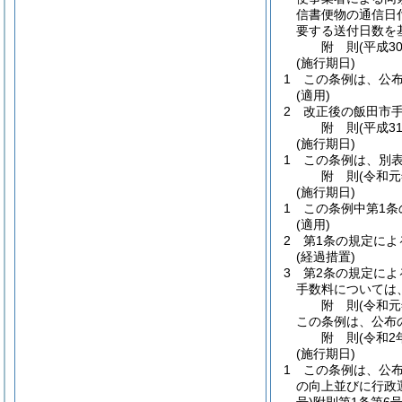
信書便物の通信日
要する送付日数を
附
則
(平成3
(施行期日)
1
この条例は、公
(適用)
2
改正後の飯田市
附
則
(平成3
(施行期日)
1
この条例は、別
附
則
(令和元
(施行期日)
1
この条例中第1条
(適用)
2
第1条の規定によ
(経過措置)
3
第2条の規定によ
手数料については
附
則
(令和元
この条例は、公布
附
則
(令和2
(施行期日)
1
この条例は、公
の向上並びに行政