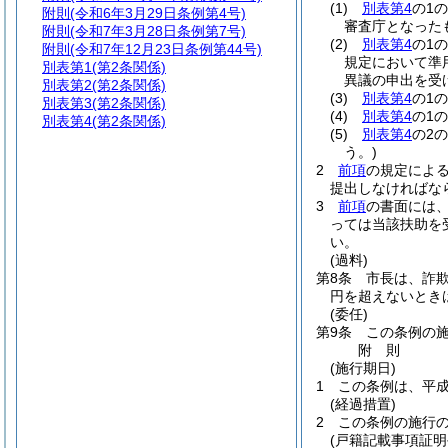
(1)
別表第4
の1
附則
(令和6年3月29日条例第4号)
審査庁となった
附則
(令和7年3月28日条例第7号)
(2)
別表第4
の1
附則
(令和7年12月23日条例第44号)
規定において準
別表第1
(第2条関係)
異議の申出を受
別表第2
(第2条関係)
(3)
別表第4
の1
別表第3
(第2条関係)
(4)
別表第4
の1
別表第4
(第2条関係)
(5)
別表第4
の2
う。)
2
前項
の規定によ
提出しなければな
3
前項
の書面には
っては当該扶助を
い。
(過料)
第8条
市長は、詐
円を超えないとき
(委任)
第9条
この条例の
附
則
(施行期日)
1
この条例は、平成
(経過措置)
2
この条例の施行
(戸籍記載事項証