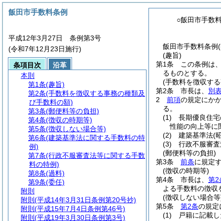
飯田市手数料条例
○飯田市手数
平成12年3月27日 条例第3号
飯田市手数料条例(
(令和7年12月23日施行)
(趣旨)
第1条
この条例は
条項目次
沿革
るものとする。
本則
(手数料を徴収す
第1条
(趣旨)
第2条
市長は、
別表
第2条
(手数料を徴収する事務の種類及
2
前項
の規定にか
び手数料の額)
る。
第3条
(郵便料等の負担)
(1)
長期優良住宅
第4条
(徴収の時期等)
性能の向上等に
第5条
(徴収しない場合等)
(2)
建築基準法
(
第6条
(建築基準法に関する手数料の特
(3)
行政不服審査
例)
(郵便料等の負担)
第7条
(行政不服審査法等に関する手数
第3条
前条
に規定
料の特例)
(徴収の時期等)
第8条
(過料)
第4条
市長は、
第2
第9条
(委任)
よる手数料の徴収
附則
(徴収しない場合等
附則
(平成14年3月31日条例第20号抄)
第5条
第2条
の規定
附則
(平成15年7月4日条例第46号)
(1)
戸籍に記載し
附則
(平成19年3月30日条例第3号)