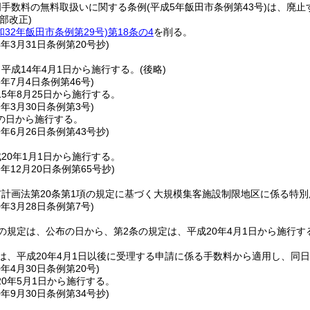
明手数料の無料取扱いに関する条例
(平成5年飯田市条例第43号)
は、廃止
部改正)
和32年飯田市条例第29号)
第18条の4
を削る。
4年3月31日
条例第20号抄)
平成14年4月1日から施行する。
(後略)
5年7月4日
条例第46号)
5年8月25日から施行する。
9年3月30日
条例第3号)
の日から施行する。
9年6月26日
条例第43号抄)
20年1月1日から施行する。
9年12月20日
条例第65号抄)
計画法第20条第1項の規定に基づく大規模集客施設制限地区に係る特
0年3月28日
条例第7号)
の規定は、公布の日から、第2条の規定は、平成20年4月1日から施行す
は、平成20年4月1日以後に受理する申請に係る手数料から適用し、同
0年4月30日
条例第20号)
0年5月1日から施行する。
0年9月30日
条例第34号抄)