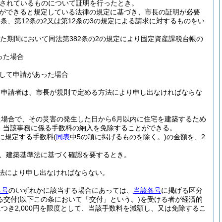
されているものについて証明を行ったとき。
ができると規定している法律の規定に基づき、市長の証明が必要
2条、第12条の2又は第12条の3の規定による請求に対するものをい
示した期間において同法第382条の2の規定により固定資産課税台帳の
った場合
して申請があった場合
て申請者は、市長が規則で定める方法により申し出なければならな
場合で、その災害の発生した日から6月以内に住宅を建築するため
、当該事務に係る手数料の納入を免除することができる。
に規定する手数料
(
同表
中5の項に掲げるものを除く。)
の金額を、2
、建築基準法に基づく確認を要するとき。
法により申し出なければならない。
各号
のいずれかに該当する場合にあっては、
当該各号
に掲げる区分
る交付
(以下この条において「交付」という。)
を受ける者が経済的
つき2,000円を限度として、当該手数料を減額し、又は免除するこ