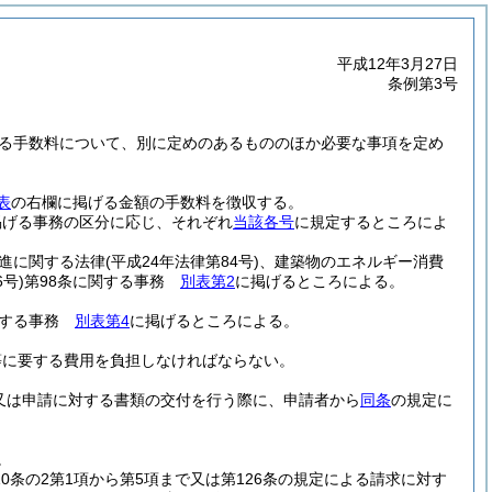
平成12年3月27日
条例第3号
する手数料について、別に定めのあるもののほか必要な事項を定め
表
の右欄に掲げる金額の手数料を徴収する。
掲げる事務の区分に応じ、それぞれ
当該各号
に規定するところによ
進に関する法律
(平成24年法律第84号)
、建築物のエネルギー消費
6号)
第98条に関する事務
別表第2
に掲げるところによる。
関する事務
別表第4
に掲げるところによる。
等に要する費用を負担しなければならない。
又は申請に対する書類の交付を行う際に、申請者から
同条
の規定に
。
10条の2第1項から第5項まで又は第126条の規定による請求に対す