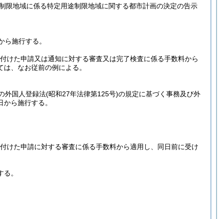
設制限地域に係る特定用途制限地域に関する都市計画の決定の告示
日から施行する。
け付けた申請又は通知に対する審査又は完了検査に係る手数料から
ては、なお従前の例による。
の外国人登録法
(昭和27年法律第125号)
の規定に基づく事務及び外
日から施行する。
け付けた申請に対する審査に係る手数料から適用し、同日前に受け
する。