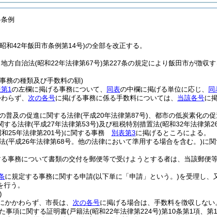
料条例
昭和42年飯田市条例第14号)の全部を改正する。
、地方自治法
(昭和22年法律第67号)
第227条の規定により飯田市が徴収
る事務の種類及び手数料の額)
第1
の左欄に掲げる事務について、
同表
の中欄に掲げる単位に応じ、
同
かわらず、
次の各号
に掲げる事務に係る手数料については、
当該各号
に
の普及の促進に関する法律
(平成20年法律第87号)
、都市の低炭素化の促
関する法律
(平成27年法律第53号)
及び租税特別措置法
(昭和32年法律第2
昭和25年法律第201号)
に関する事務
別表第3
に掲げるところによる。
法
(平成26年法律第68号。他の法律において準用する場合を含む。)
に
する事務について書類の交付を郵便等で受けようとする者は、当該郵便
条
に規定する事務に関する申請
(以下単に「申請」という。)
を受理し、
を行う。
)
にかかわらず、市長は、
次の各号
に掲げる場合は、手数料を徴収しない
た事項に関する証明書
(戸籍法
(昭和22年法律第224号)
第10条第1項、第