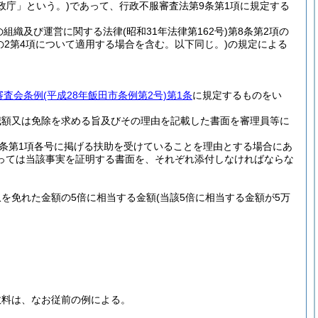
政庁」という。)
であって、行政不服審査法第9条第1項に規定する
の組織及び運営に関する法律
(昭和31年法律第162号)
第8条第2項の
の2第4項について適用する場合を含む。以下同じ。)
の規定による
審査会条例
(平成28年飯田市条例第2号)
第1条
に規定するものをい
減額又は免除を求める旨及びその理由を記載した書面を審理員等に
1条第1項各号に掲げる扶助を受けていることを理由とする場合にあ
っては当該事実を証明する書面を、それぞれ添付しなければならな
を免れた金額の5倍に相当する金額
(当該5倍に相当する金額が5万
数料は、なお従前の例による。