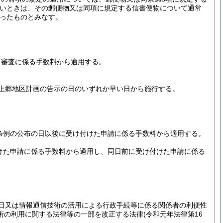
ないときは、その郵便物又は同項に規定する信書便物について通常
ったものとみなす。
る審査に係る手数料から適用する。
上郷地区計画の告示の日のいずれか早い日から施行する。
の条例の公布の日以後に受け付けた申請に係る手数料から適用する。
付けた申請に係る手数料から適用し、同日前に受け付けた申請に係る
日又は情報通信技術の活用による行政手続等に係る関係者の利便性
術の利用に関する法律等の一部を改正する法律
(令和元年法律第16