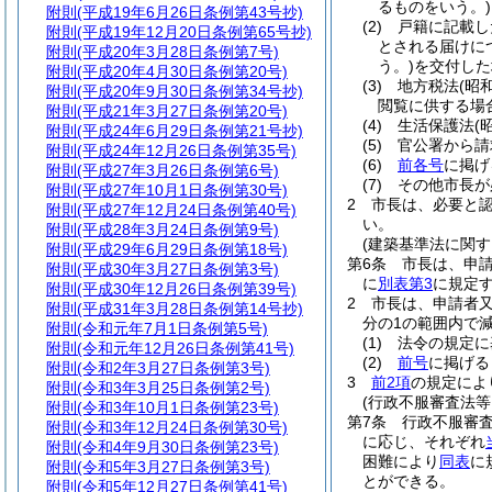
るものをいう。)
附則
(平成19年6月26日条例第43号抄)
(2)
戸籍に記載し
附則
(平成19年12月20日条例第65号抄)
とされる届けに
附則
(平成20年3月28日条例第7号)
う。)
を交付した
附則
(平成20年4月30日条例第20号)
(3)
地方税法
(昭
附則
(平成20年9月30日条例第34号抄)
閲覧に供する場
附則
(平成21年3月27日条例第20号)
(4)
生活保護法
(
附則
(平成24年6月29日条例第21号抄)
(5)
官公署から請
附則
(平成24年12月26日条例第35号)
(6)
前各号
に掲げ
附則
(平成27年3月26日条例第6号)
(7)
その他市長が
附則
(平成27年10月1日条例第30号)
2
市長は、必要と
附則
(平成27年12月24日条例第40号)
い。
附則
(平成28年3月24日条例第9号)
(建築基準法に関す
附則
(平成29年6月29日条例第18号)
第6条
市長は、申
附則
(平成30年3月27日条例第3号)
に
別表第3
に規定
附則
(平成30年12月26日条例第39号)
2
市長は、申請者
附則
(平成31年3月28日条例第14号抄)
分の1の範囲内で
附則
(令和元年7月1日条例第5号)
(1)
法令の規定に
附則
(令和元年12月26日条例第41号)
(2)
前号
に掲げる
附則
(令和2年3月27日条例第3号)
3
前2項
の規定によ
附則
(令和3年3月25日条例第2号)
(行政不服審査法等
附則
(令和3年10月1日条例第23号)
第7条
行政不服審査
附則
(令和3年12月24日条例第30号)
に応じ、それぞれ
附則
(令和4年9月30日条例第23号)
困難により
同表
に
附則
(令和5年3月27日条例第3号)
とができる。
附則
(令和5年12月27日条例第41号)