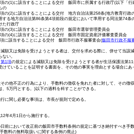
の項の
(1)
に該当することによる交付 飯田市に所属する行政庁
(以下「行
もの
の項の
(2)
に該当することによる交付 地方自治法第258条
(地方教育行政
用する地方自治法第86条第4項前段の規定において準用する同法第74条
けた行政庁
の項の
(3)
に該当することによる交付 飯田市選挙管理委員会
の項の
(4)
に該当することによる交付 飯田市固定資産評価審査委員会
の項に該当することによる交付 飯田市行政不服審査会
(
飯田市行政不服
る減額又は免除を受けようとする者は、交付を求める際に、併せて当該
らない。
、
第1項
の規定による減額又は免除を受けようとする者が生活保護法第1
受けていることを証明する書面を、その他の事実を理由とする場合にあ
欺その他不正の行為により、手数料の徴収を免れた者に対して、その徴収
は、5万円とする。)
以下の過料を科すことができる。
施行に関し必要な事項は、市長が規則で定める。
12年4月1日から施行する。
の日前において改正前の飯田市手数料条例の規定に基づき納付すべき手
明手数料の無料取扱いに関する条例の廃止)