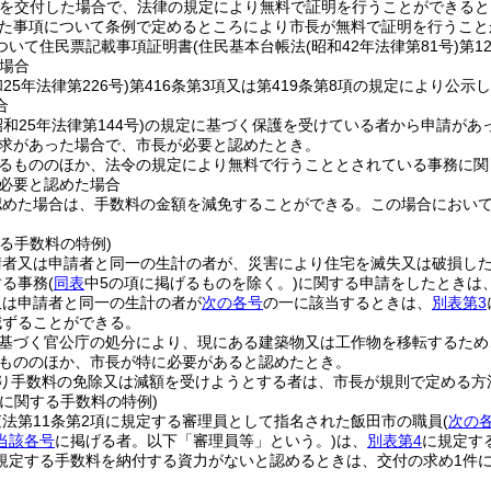
を交付した場合で、法律の規定により無料で証明を行うことができると
た事項について条例で定めるところにより市長が無料で証明を行うこと
ついて住民票記載事項証明書
(住民基本台帳法
(昭和42年法律第81号)
第1
場合
和25年法律第226号)
第416条第3項又は第419条第8項の規定により公
合
昭和25年法律第144号)
の規定に基づく保護を受けている者から申請があ
求があった場合で、市長が必要と認めたとき。
るもののほか、法令の規定により無料で行うこととされている事務に関
必要と認めた場合
認めた場合は、手数料の金額を減免することができる。
この場合におい
る手数料の特例)
請者又は申請者と同一の生計の者が、災害により住宅を滅失又は破損した
する事務
(
同表
中5の項に掲げるものを除く。)
に関する申請をしたときは
又は申請者と同一の生計の者が
次の各号
の一に該当するときは、
別表第3
減ずることができる。
基づく官公庁の処分により、現にある建築物又は工作物を移転するため
もののほか、市長が特に必要があると認めたとき。
り手数料の免除又は減額を受けようとする者は、市長が規則で定める方
に関する手数料の特例)
法第11条第2項に規定する審理員として指名された飯田市の職員
(
次の
当該各号
に掲げる者。以下「審理員等」という。)
は、
別表第4
に規定す
規定する手数料を納付する資力がないと認めるときは、交付の求め1件に