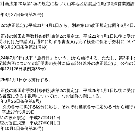
計画法第20条第1項の規定に基づく山本地区店舗型性風俗特殊営業施
。
1年3月27日
条例第20号)
2の改正規定は平成21年4月1日から、別表第1の改正規定は同年6月4
正後の飯田市手数料条例別表第2の規定は、平成21年4月1日以後に受
受け付けた申請又は通知に対する審査又は完了検査に係る手数料につい
4年6月29日
条例第21号抄)
24年7月9日
(以下「施行日」という。)
から施行する。
ただし、第3条中
記載内容についての証明書の交付に係る部分以外の改正規定は、公布の
4年12月26日
条例第35号)
25年1月1日から施行する。
正後の飯田市手数料条例別表第2の規定は、平成25年1月1日以後に受
る審査に係る手数料については、なお従前の例による。
7年3月26日
条例第6号)
、次の各号に掲げる区分に応じ、それぞれ当該各号に定める日から施行
平成27年5月29日
第1の改正規定 平成27年4月1日
第2の改正規定 平成27年6月1日
7年10月1日
条例第30号)