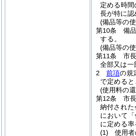
定める時間
長が特に認
(備品等の使
第10条
備
する。
(備品等の使
第11条
市
全部又は一
2
前項
の規
で定めると
(使用料の還
第12条
市
納付された
において「
に定める率
(1)
使用者