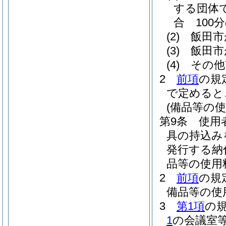
する団体
合 100分
(2)
飯田市
(3)
飯田市
(4)
その他
2
前項
の規
で定めると
(備品等の使
第9条
使用
具の持込み
発行する納
品等の使用
2
前項
の規
備品等の使
3
第1項
の
1
の会議室