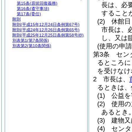
第15条
(原状回復義務)
長は、必
第16条
(遵守事項)
すること
第17条
(委任)
附則
(2)
休館日
附則
(平成15年12月24日条例第67号)
市長は、
附則
(平成24年12月26日条例第65号)
附則
(平成25年12月25日条例第58号抄)
し、又は
別表第1
(第7条関係)
(使用の申請
別表第2
(第10条関係)
第3条
セン
るところに
を受けなけ
2
市長は、
るときは、
(1)
公益を
(2)
使用の
あるとき
(3)
建物又
(4)
センタ