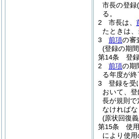
市長の登録
る。
2
市長は、
たときは、
3
前項
の審
(登録の期
第14条
登
2
前項
の期
る年度が終
3
登録を受
おいて、登
長が規則で
なければな
(原状回復義
第15条
使
により使用