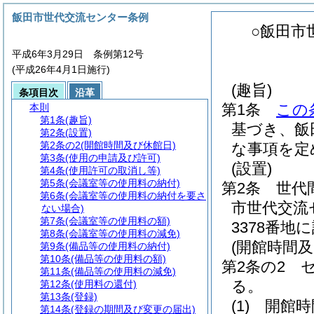
飯田市世代交流センター条例
○飯田市
平成6年3月29日 条例第12号
(平成26年4月1日施行)
(趣旨)
条項目次
沿革
第1条
この
本則
第1条
(趣旨)
基づき、飯
第2条
(設置)
第2条の2
(開館時間及び休館日)
な事項を定
第3条
(使用の申請及び許可)
(設置)
第4条
(使用許可の取消し等)
第5条
(会議室等の使用料の納付)
第2条
世代
第6条
(会議室等の使用料の納付を要さ
市世代交流
ない場合)
第7条
(会議室等の使用料の額)
3378番地
第8条
(会議室等の使用料の減免)
(開館時間及
第9条
(備品等の使用料の納付)
第10条
(備品等の使用料の額)
第2条の2
第11条
(備品等の使用料の減免)
る。
第12条
(使用料の還付)
第13条
(登録)
(1)
開館時
第14条
(登録の期間及び変更の届出)