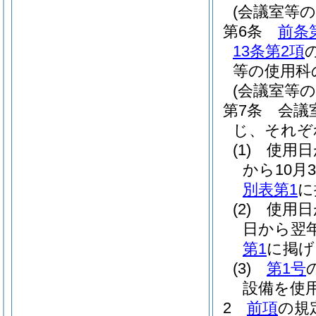
(会議室等
第6条
前条
13条第2項
等の使用科
(会議室等の
第7条
会議
じ、それぞ
(1)
使用日
から10月
別表第1
に
(2)
使用日
日から翌年
第1
に掲げ
(3)
第1号
設備を使
2
前項
の規