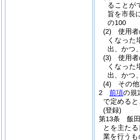
ることが
旨を市長
の100
(2)
使用者
くなった
出、かつ
(3)
使用者
くなった
出、かつ
(4)
その他
2
前項
の規
で定めると
(登録)
第13条
飯
とを主たる
業を行うも