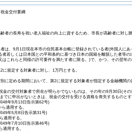
者祝金交付要綱
高齢者の長寿を祝い老人福祉の向上に資するため、市長が高齢者に対し
象者は、9月1日現在本市の住民基本台帳に登録されている者
(外国人に
る者若しくは日本国との平和条約に基づき日本の国籍を離脱した者等の
又はこれらと同様の許可要件を満たす者に限る。)
で、かつ、その翌年の3
第2に規定する対象者に対し、1万円とする。
が別に定める期間において、第2に規定する対象者が指定する金融機関の
る祝金の交付対象者で所在が明らかでないものは、その年の9月30日
(そ
までに申出がないときは、祝金の交付を受ける資格を喪失するものとす
昭和48年9月13日告示第62号)
日から適用する。
昭和49年5月8日告示第31号)
から適用する。
昭和49年7月10日告示第46号)
から適用する。