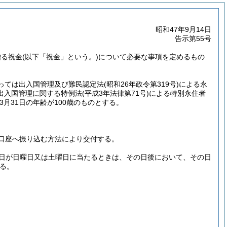
昭和47年9月14日
告示第55号
贈る祝金
(以下「祝金」という。)
について必要な事項を定めるもの
あっては出入国管理及び難民認定法
(昭和26年政令第319号)
による永
出入国管理に関する特例法
(平成3年法律第71号)
による特別永住者
月31日の年齢が100歳のものとする。
口座へ振り込む方法により交付する。
の日が日曜日又は土曜日に当たるときは、その日後において、その日
る。