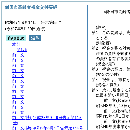
飯田市高齢者祝金交付要綱
○飯田市高齢
昭和47年9月14日 告示第55号
(趣旨)
(令和7年8月29日施行)
第1 この要綱は、
とする。
条項目次
沿革
(対象者)
本則
第2 祝金を贈る対
第1項
住者の資格を有す
前 文
の資格を有する者
前 文
(祝金の額)
前 文
第3 祝金の額は、
前 文
(祝金の交付)
前 文
第4 祝金は、市長
前 文
(資格の喪失)
前 文
第5 第2に規定す
前 文
に最も近い月曜日)
前 文
前
文
(抄)(
前 文
昭和48年9月13
前 文
前
文
(抄)(
前 文
昭和49年4月1日
前 文
(抄)(平成28年9月9日告示第115
前
文
(抄)(
号)
昭和49年度事業
前 文
(抄)(令和5年8月4日告示第146号)