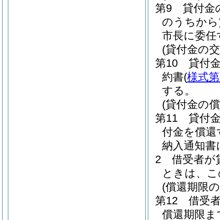
第9 貸付
のうちから
市長に委任
(貸付金の交
第10 貸付
約書
(
様式第
する。
(貸付金の償
第11 貸付
付金を償還
納入通知書
2 借受者が
ときは、こ
(償還期限の
第12 借受
償還期限ま