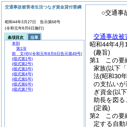
交通事故被害者生活つなぎ資金貸付要綱
○交通事
昭和44年3月27日 告示第68号
(令和元年8月6日施行)
交通事故被
条項目次
沿革
昭和44年4
本則
第1項
(趣旨)
前 文
(抄)(令和元年8月6日告示第49号)
(様式第1号)
第1 この
(様式第2号)
家族
(以下
(様式第3号)
(様式第4号)
法
(昭和30
(様式第5号)
の支払いが
(様式第6号)
(様式第7号)
ぎ資金
(以
助長を図る
(定義)
第2 この要
定する自動