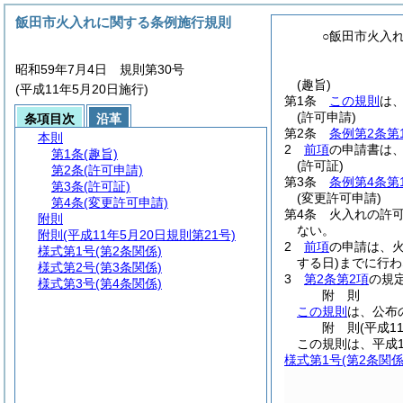
飯田市火入れに関する条例施行規則
○飯田市火入
昭和59年7月4日 規則第30号
(趣旨)
(平成11年5月20日施行)
第1条
この規則
は
(許可申請)
条項目次
沿革
第2条
条例第2条第
本則
2
前項
の申請書は
第1条
(趣旨)
(許可証)
第2条
(許可申請)
第3条
条例第4条第
第3条
(許可証)
(変更許可申請)
第4条
(変更許可申請)
第4条
火入れの許
附則
ない。
附則
(平成11年5月20日規則第21号)
2
前項
の申請は、
様式第1号
(第2条関係)
する日)
までに行わ
様式第2号
(第3条関係)
3
第2条第2項
の規
様式第3号
(第4条関係)
附
則
この規則
は、公布
附
則
(平成1
この規則は、平成1
様式第1号
(第2条関係