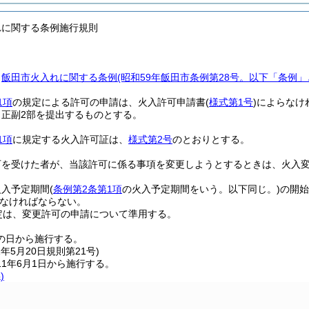
れに関する条例施行規則
、
飯田市火入れに関する条例
(昭和59年飯田市条例第28号。以下「条例」
1項
の規定による許可の申請は、火入許可申請書
(
様式第1号
)
によらなけ
、正副2部を提出するものとする。
1項
に規定する火入許可証は、
様式第2号
のとおりとする。
可を受けた者が、当該許可に係る事項を変更しようとするときは、火入
火入予定期間
(
条例第2条第1項
の火入予定期間をいう。以下同じ。)
の開始
なければならない。
定は、変更許可の申請について準用する。
の日から施行する。
1年5月20日
規則第21号)
1年6月1日から施行する。
)