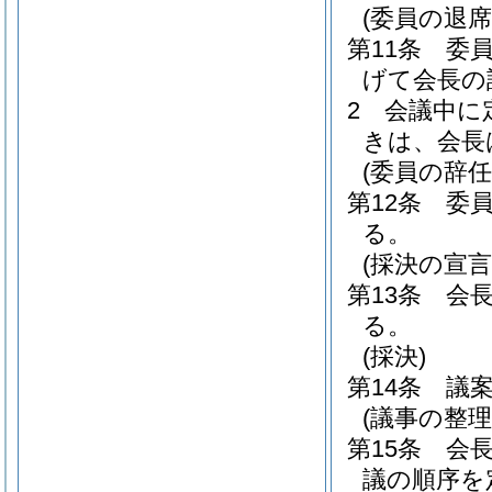
(委員の退席
第11条
委
げて会長の
2
会議中に
きは、会長
(委員の辞任
第12条
委
る。
(採決の宣言
第13条
会
る。
(採決)
第14条
議
(議事の整理
第15条
会
議の順序を