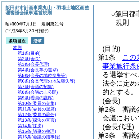
飯田都市計画事業丸山・羽場土地区画整
理審議会議事運営規則
○飯田都
規則
昭和60年7月1日 規則第21号
(平成3年3月30日施行)
条項目次
沿革
(目的)
本則
第1条
(目的)
第1条
この
第2条
(会長)
第3条
(会長代理)
事業施行条
第4条
(会長等の選挙)
る選挙すべ
第5条
(会長の地位喪失等)
第6条
(会長代理の地位喪失等)
法令に定め
第7条
(会議の招集)
的とする。
第8条
(会議の非公開)
第9条
(委員の議席)
(会長)
第10条
(委員の参集)
第2条
審議
第11条
(委員の退席)
第12条
(委員の辞任)
会議におい
第13条
(採決の宣言)
(会長代理)
第14条
(採決)
第15条
(議事の整理)
第3条
審議
第16条
(会議の議事録)