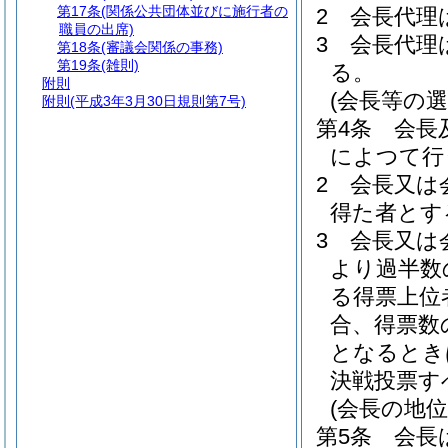
第17条
(関係公共団体並びに施行者の
2
会長代理
職員の出席)
3
会長代理
第18条
(審議会関係の事務)
第19条
(雑則)
る。
附則
(会長等の選
附則
(平成3年3月30日規則第7号)
第4条
会長
によつて行
2
会長又は
得た者とす
3
会長又は
より過半数
る得票上位
合、得票数
となるとき
決戦投票す
(会長の地位
第5条
会長