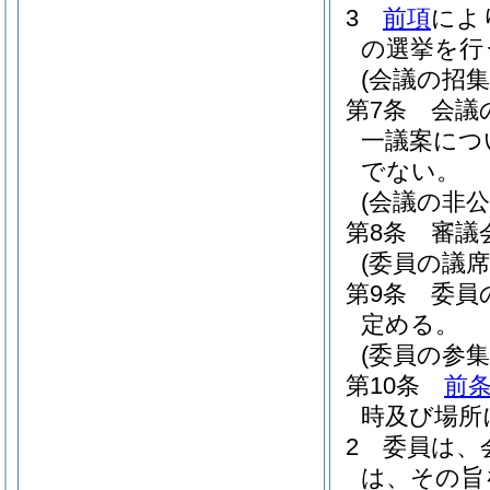
3
前項
によ
の選挙を行
(会議の招集
第7条
会議
一議案につ
でない。
(会議の非公
第8条
審議
(委員の議席
第9条
委員
定める。
(委員の参集
第10条
前
時及び場所
2
委員は、
は、その旨