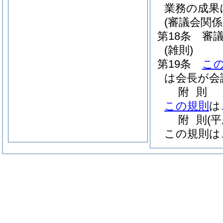
業務の成果
(審議会関係
第18条
審
(雑則)
第19条
こ
は会長が会
附
則
この規則
は
附
則
(
この規則は