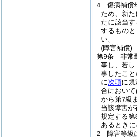
4
傷病補償
ため、新た
たに該当す
するものと
い。
(障害補償)
第9条
非常
事し、若し
事したこと
に
次項
に規
合において
から第7級
当該障害が
規定する第
あるときに
2
障害等級