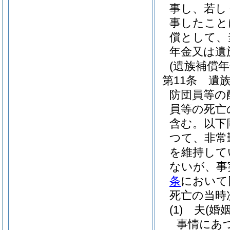
事し、若し
事したこと
償として、
年金又は遺
(遺族補償年
第11条
遺
防団員等の
員等の死亡
含む。以下
つて、非常
を維持して
ないが、事
条
において
死亡の当時
(1)
夫
(婚
事情にあ