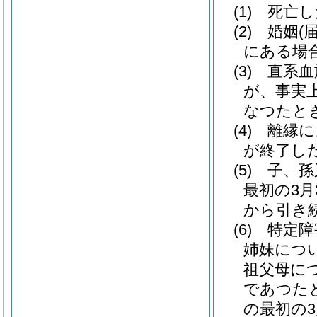
(1)
死亡し
(2)
婚姻
(
にある場
(3)
直系血
が、事実
なつたと
(4)
離縁に
が終了し
(5)
子、孫
最初の3月
から引き
(6)
特定障
姉妹につ
祖父母に
であつた
の最初の