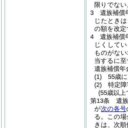
限りでない
3
遺族補償
じたときは
の額を改定
4
遺族補償
じくしてい
ものがない
当するに至
遺族補償年
(1)
55歳
(2)
特定障
(55歳以
第13条
遺
が
次の各号
る。
この場
きは、次順