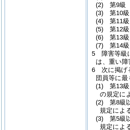
(2)
第9級 
(3)
第10級
(4)
第11級
(5)
第12級
(6)
第13級
(7)
第14級
5
障害等級
は、重い障
6
次に掲げ
団員等に最
(1)
第13
の規定に
(2)
第8級
規定によ
(3)
第5級
規定によ