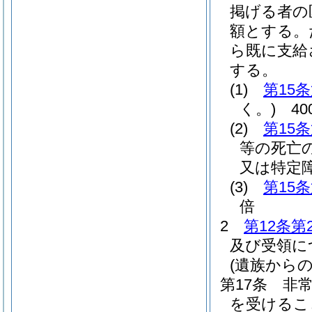
掲げる者の
額とする。
ら既に支給
する。
(1)
第15
く。)
40
(2)
第15
等の死亡の
又は特定障
(3)
第15
倍
2
第12条第
及び受領に
(遺族からの
第17条
非
を受けるこ