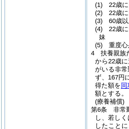
(1)
22歳
(2)
22歳
(3)
60歳
(4)
22歳
妹
(5)
重度心
4
扶養親族
から22歳
がいる非常
ず、167
得た額を
同
額とする。
(療養補償)
第6条
非常
し、若しく
したことに