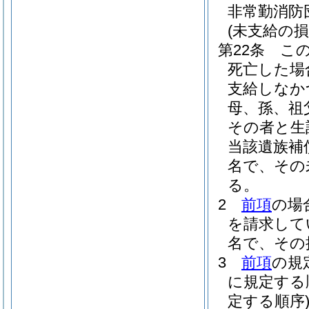
非常勤消防
(未支給の損
第22条
こ
死亡した場
支給しなか
母、孫、祖
その者と生
当該遺族補
名で、その
る。
2
前項
の場
を請求して
名で、その
3
前項
の規
に規定する
定する順序