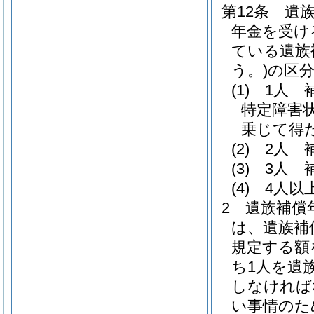
第12条
遺
年金を受け
ている遺族
う。)
の区分
(1)
1人 
特定障害
乗じて得た
(2)
2人 
(3)
3人 
(4)
4人以
2
遺族補償
は、遺族補
規定する額
ち1人を遺
しなければ
い事情のた