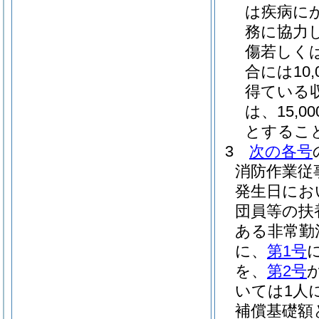
は疾病に
務に協力
傷若しく
合には10
得ている
は、15,
とするこ
3
次の各号
消防作業従
発生日にお
団員等の扶
ある非常勤
に、
第1号
を、
第2号
いては1人
補償基礎額