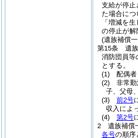
支給が停止
た場合につ
「増減を生
の停止が解
(遺族補償一
第15条
遺
消防団員等
とする。
(1)
配偶者
(2)
非常勤
子、父母
(3)
前2号
収入によ
(4)
第2号
2
遺族補償
各号
の順序