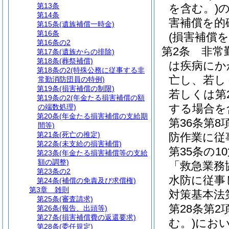
第13条
を含む。)
第14条
害補償を的
第15条
(遺族補償一時金)
第16条
(損害補償
第16条の2
第2条
非常
第17条
(遺族からの排除)
第18条
(葬祭補償)
は疾病にか
第18条の2
(特殊公務に従事する非
亡し、若し
常勤消防団員の特例)
第19条
(損害補償の制限)
若しくは第
第19条の2
(年金たる損害補償の額
する場合を
の端数処理)
第20条
(年金たる損害補償の支給期
第36条第
間等)
第21条
(死亡の推定)
防作業に従
第22条
(未支給の損害補償)
第35条の
第23条
(年金たる損害補償等の支給
額の調整)
「救急業務
第23条の2
水防に従事
第24条
(補償の免責及び求償権)
第3章
雑則
対策基本法第
第25条
(審査請求)
第28条第
第26条
(報告、出頭等)
第27条
(損害補償費の返還要求)
む。)
にお
第28条
(委任規定)