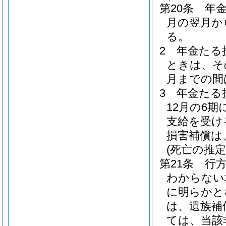
第20条
年
月の翌月か
る。
2
年金たる
ときは、そ
月までの間
3
年金たる
12月の6
支給を受け
損害補償は
(死亡の推定
第21条
行
わからない
に明らかと
は、遺族補
ては、当該