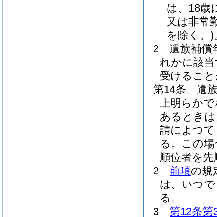
は、18歳
又は非常
を除く。)
2
遺族補償
れかに該当
受けること
第14条
遺
上明らかで
あるときは
請によつて
る。
この場
順位者を先
2
前項
の規
は、いつで
る。
3
第12条第