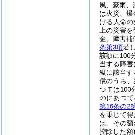
風、豪雨、
は火災、爆
ける人命の
上の災害を
金、障害補
条第3項
若
該額に100
当する障害
級に該当す
償のうち、
つては10
のにあつては
第16条の2
を乗じて得
は、その額
控除した額