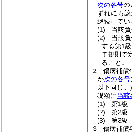
次の各号
の
ずれにも該
継続してい
(1)
当該負
(2)
当該負
する第1
て規則で
ること。
2
傷病補償
が
次の各号
以下同じ。)
礎額に
当該
(1)
第1級 
(2)
第2級 
(3)
第3級 
3
傷病補償