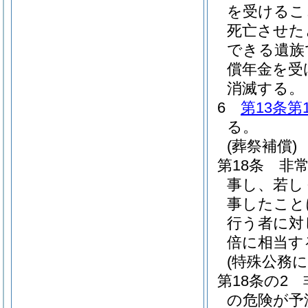
を受けるこ
死亡させた
できる遺族
償年金を受
消滅する。
6
第13条第
る。
(葬祭補償)
第18条
非
事し、若し
事したこと
行う者に対し
倍に相当す
(特殊公務
第18条の2
の危険が予