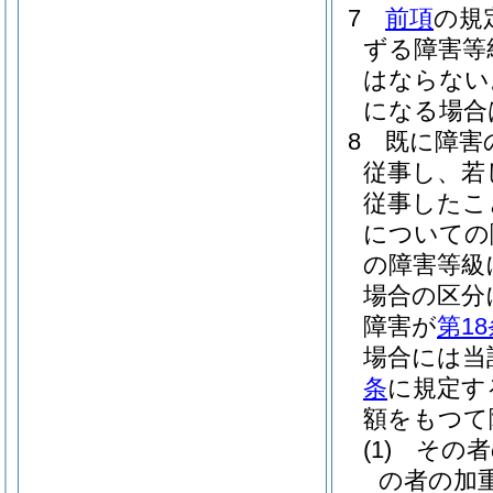
7
前項
の規
ずる障害等
はならない
になる場合
8
既に障害
従事し、若
従事したこ
についての
の障害等級
場合の区分
障害が
第1
場合には当
条
に規定す
額をもつて
(1)
その者
の者の加