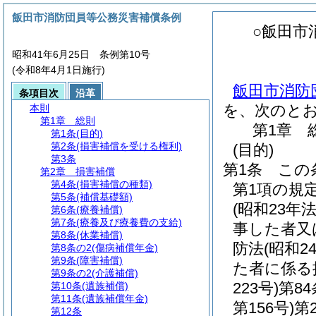
飯田市消防団員等公務災害補償条例
○飯田市
昭和41年6月25日 条例第10号
(令和8年4月1日施行)
飯田市消防
条項目次
沿革
を、次のと
本則
第1章
総則
第1章
第1条
(目的)
第2条
(損害補償を受ける権利)
(目的)
第3条
第1条
この
第2章
損害補償
第4条
(損害補償の種類)
第1項の規
第5条
(補償基礎額)
(昭和23年法
第6条
(療養補償)
第7条
(療養及び療養費の支給)
事した者又
第8条
(休業補償)
防法
(昭和2
第8条の2
(傷病補償年金)
第9条
(障害補償)
た者に係る
第9条の2
(介護補償)
223号)
第8
第10条
(遺族補償)
第11条
(遺族補償年金)
第156号)
第
第12条