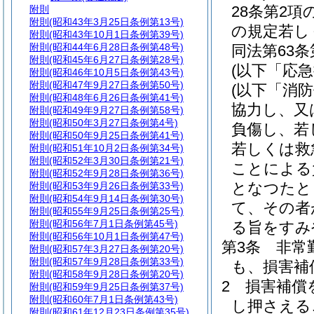
28条第2
附則
附則
(昭和43年3月25日条例第13号)
の規定若し
附則
(昭和43年10月1日条例第39号)
附則
(昭和44年6月28日条例第48号)
同法第63
附則
(昭和45年6月27日条例第28号)
(以下「応
附則
(昭和46年10月5日条例第43号)
附則
(昭和47年9月27日条例第50号)
(以下「消
附則
(昭和48年6月26日条例第41号)
協力し、又
附則
(昭和49年9月27日条例第58号)
附則
(昭和50年3月27日条例第4号)
負傷し、若
附則
(昭和50年9月25日条例第41号)
若しくは救
附則
(昭和51年10月2日条例第34号)
附則
(昭和52年3月30日条例第21号)
ことによる
附則
(昭和52年9月28日条例第36号)
となつたと
附則
(昭和53年9月26日条例第33号)
附則
(昭和54年9月14日条例第30号)
て、その者
附則
(昭和55年9月25日条例第25号)
附則
(昭和56年7月1日条例第45号)
る旨をすみ
附則
(昭和56年10月1日条例第47号)
第3条
非常
附則
(昭和57年3月27日条例第20号)
附則
(昭和57年9月28日条例第33号)
も、損害補
附則
(昭和58年9月28日条例第20号)
2
損害補償
附則
(昭和59年9月25日条例第37号)
附則
(昭和60年7月1日条例第43号)
し押さえる
附則
(昭和61年12月23日条例第35号)