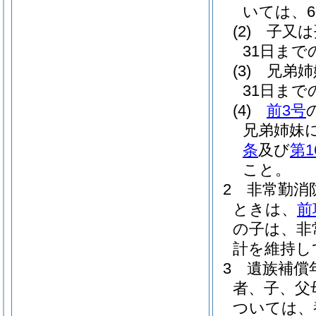
いては、
(2)
子又は
31日ま
(3)
兄弟姉
31日ま
(4)
前3号
兄弟姉妹
条
及び
第1
こと。
2
非常勤消
ときは、
前
の子は、非
計を維持し
3
遺族補償
者、子、父
ついては、