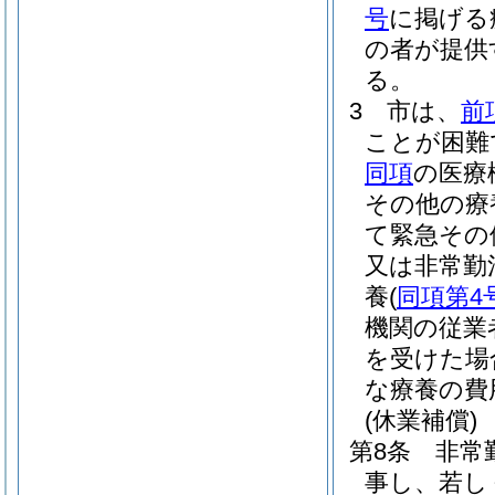
号
に掲げる
の者が提供
る。
3
市は、
前
ことが困難
同項
の医療
その他の療
て緊急その
又は非常勤
養
(
同項第4
機関の従業
を受けた場
な療養の費
(休業補償)
第8条
非常
事し、若し