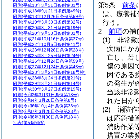
第5条
前条
附則
(平成18年3月31日条例第31号)
附則
(平成18年9月21日条例第49号)
は、療養補
附則
(平成18年12月26日条例第59号)
行う。
附則
(平成19年3月30日条例第32号)
附則
(平成20年3月31日条例第19号)
2
前項
の補
附則
(平成20年9月30日条例第31号)
(1)
非常勤
附則
(平成21年10月16日条例第37号)
附則
(平成22年10月5日条例第41号)
疾病にか
附則
(平成23年12月28日条例第28号)
附則
(平成25年3月25日条例第24号)
亡し、若
附則
(平成26年12月24日条例第59号)
傷の原因
附則
(平成27年12月24日条例第46号)
附則
(平成28年3月24日条例第18号抄)
因である
附則
(平成28年3月24日条例第21号)
の発生が
附則
(平成29年3月31日条例第14号)
附則
(平成30年3月27日条例第19号)
当該非常
附則
(令和2年3月31日条例第13号)
れた日か
附則
(令和4年3月28日条例第8号)
附則
(令和6年10月4日条例第33号)
(2)
消防作
附則
(令和7年3月28日条例第23号)
は応急措
附則
(令和8年3月30日条例第18号)
別表
(第5条関係)
消防作業
措置の業