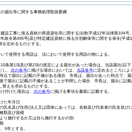
事の届出等に関する事務処理取扱要綱
、建設工事に係る資材の再資源化等に関する法律
(平成12年法律第104
2年政令第495号)
及び特定建設資材に係る分別解体等に関する省令
(平成
項を定めるものとする。
おいて使用する用語は、法において使用する用語の例による。
10条第1項及び第2項の規定による届出があった場合は、当該届出
(以
だし、
次の各号
に掲げる場合においては、
当該各号
に定めるところによ
時点で届出に記載の不備がある場合 市長は、届出があった時点で、届
後で届出に記載の不備があることが判明した場合 市長は、届出に記載
し替えを求めるものとする。
受け付けた場合は、
次の各号
に掲げる事項を書面に記載する。
けた年月日
の氏名及び住所
(法人又は団体にあっては、名称及び代表者の氏名並びに
種類及び規模
より施行するか又は自ら施行するかの別
期
、5年とする。