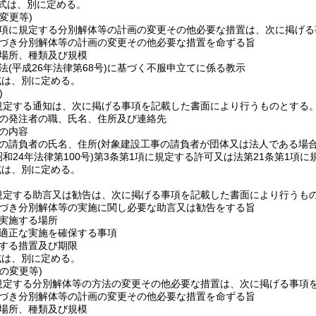
式は、別に定める。
変更等)
第3項に規定する分別解体等の計画の変更その他必要な措置は、次に掲げ
づき分別解体等の計画の変更その他必要な措置を命ずる旨
場所、種類及び規模
法
(平成26年法律第68号)
に基づく不服申立てに係る教示
式は、別に定める。
)
に規定する通知は、次に掲げる事項を記載した書面により行うものとする
の発注者の職、氏名、住所及び連絡先
の内容
の請負者の氏名、住所
(対象建設工事の請負者が団体又は法人である場
昭和24年法律第100号)
第3条第1項に規定する許可又は法第21条第1項
式は、別に定める。
に規定する助言又は勧告は、次に掲げる事項を記載した書面により行うも
づき分別解体等の実施に関し必要な助言又は勧告をする旨
実施する場所
適正な実施を確保する事項
する措置及び期限
式は、別に定める。
の変更等)
に規定する分別解体等の方法の変更その他必要な措置は、次に掲げる事項
づき分別解体等の計画の変更その他必要な措置を命ずる旨
場所、種類及び規模