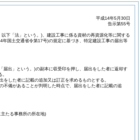
平成14年5月30日
告示第55号
号。以下「法」という。)
、建設工事に係る資材の再資源化等に関する
14年国土交通省令第17号)
の規定に基づき、特定建設工事の届出等
下「届出」という。)
の副本に収受印を押し、届出をした者に返却す
る。
出をした者に記載の追加又は訂正を求めるものとする。
の不備があることが判明した時点で、届出をした者に記載の追
主たる事務所の所在地)