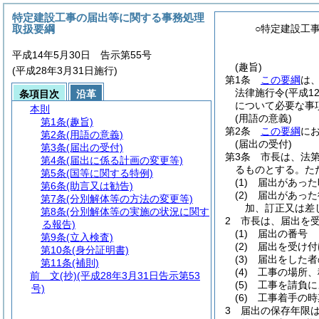
特定建設工事の届出等に関する事務処理
取扱要綱
○特定建設工
平成14年5月30日 告示第55号
(趣旨)
(平成28年3月31日施行)
第1条
この要綱
は
法律施行令
(平成1
条項目次
沿革
について必要な事
本則
(用語の意義)
第1条
(趣旨)
第2条
この要綱
に
第2条
(用語の意義)
(届出の受付)
第3条
(届出の受付)
第3条
市長は、法第
第4条
(届出に係る計画の変更等)
るものとする。
た
第5条
(国等に関する特例)
(1)
届出があった
第6条
(助言又は勧告)
(2)
届出があった
第7条
(分別解体等の方法の変更等)
加、訂正又は差
第8条
(分別解体等の実施の状況に関す
2
市長は、届出を
る報告)
(1)
届出の番号
第9条
(立入検査)
(2)
届出を受け付
第10条
(身分証明書)
(3)
届出をした者
第11条
(補則)
(4)
工事の場所、
前 文
(抄)(平成28年3月31日告示第53
(5)
工事を請負に
号)
(6)
工事着手の時
3
届出の保存年限は