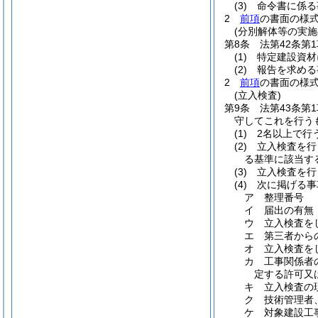
(3)
命令書に係る
2
前項
の書面の様
(分別解体等の実施
第8条
法第42条第
(1)
特定建設資材
(2)
報告を求める
2
前項
の書面の様
(立入検査)
第9条
法第43条第
守してこれを行う
(1)
2名以上で行
(2)
立入検査を行
る基準に該当す
(3)
立入検査を行
(4)
次に掲げる事
ア
整理番号
イ
届出の有無
ウ
立入検査を
エ
第三者から
オ
立入検査を
カ
工事関係者
定する許可又
キ
立入検査の
ク
技術管理者
ケ
対象建設工