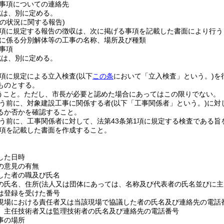
事項についての連絡先
式は、別に定める。
の状況に関する報告)
1項に規定する報告の徴収は、次に掲げる事項を記載した書面により行
に係る分別解体等の工事の名称、場所及び種類
事項
式は、別に定める。
1項に規定による立入検査
(以下
この条
において「立入検査」という。)
を
ものとする。
うこと。
ただし、市長が必要と認めた場合にあってはこの限りでない。
う前に、対象建設工事に関係する者
(以下「工事関係者」という。)
に対
るか否かを確認すること。
う前に、工事関係者に対して、法第43条第1項に規定する検査である旨
項を記載した書面を作成すること。
した日時
の意見の有無
した者の職及び氏名
の氏名、住所
(法人又は団体にあっては、名称及び代表者の氏名並びに主
は登録を受けた番号
現場における責任者又は当該現場で協議した者の氏名及び連絡先の電話
、主任技術者又は監理技術者の氏名及び連絡先の電話番号
事の場所