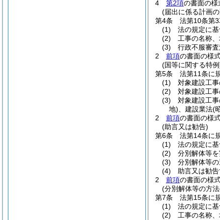
4
第2項
の書面の様
(届出に係る計画の
第4条
法第10条
(1)
法の規定に基
(2)
工事の名称、
(3)
行政不服審査
2
前項
の書面の様
(国等に関する特例
第5条
法第11条
(1)
対象建設工事
(2)
対象建設工事
(3)
対象建設工事
地)
、建設業法
(
2
前項
の書面の様
(助言又は勧告)
第6条
法第14条
(1)
法の規定に基
(2)
分別解体等を
(3)
分別解体等の
(4)
助言又は勧告
2
前項
の書面の様
(分別解体等の方法
第7条
法第15条
(1)
法の規定に基
(2)
工事の名称、