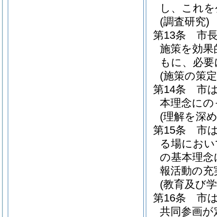
し、これを
(調査研究)
第13条
市
施策を効果
もに、必要
(施策の策
第14条
市
本理念にの
(理解を深
第15条
市
る場におい
の基本理念
報活動の充
(教育及び
第16条
市
共同参画が