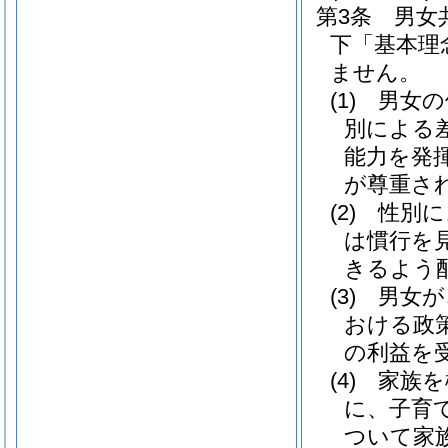
第3条
男女
下「基本理
ません。
(1)
男女の
別による
能力を発
が尊重さ
(2)
性別に
は慣行を
きるよう
(3)
男女が
おける政
の利益を
(4)
家族を
に、子育
ついて家