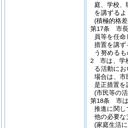
庭、学校、
を講ずるよ
(積極的格差
第17条
市
員等を任命
措置を講ず
う努めるも
2
市は、学
る活動にお
場合は、市
是正措置を
(市民等の
第18条
市
推進に関し
他の必要な
(家庭生活