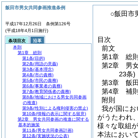
飯田市男女共同参画推進条例
○飯田市
平成17年12月26日 条例第126号
(平成18年4月1日施行)
目次
条項目次
沿革
前文
本則
第1章
総則
第1章
総
第1条
(目的)
第2条
(用語の意義)
第2章
男
第3条
(基本理念)
23条)
第4条
(市の責務)
第5条
(市民の責務)
第3章
飯
第6条
(事業者の責務)
第4章
補
第7条
(教育関係者の責務)
第8条
(地域における男女共同参画
附則
の推進)
我が国にお
第9条
(性別による権利侵害の禁止)
第10条
(情報の表示に関する留意)
がうたわれ
第2章
男女共同参画の推進に関する
様々な取組
基本的施策
第11条
(男女共同参画計画)
本法におい
第12条
(実施状況の公表)