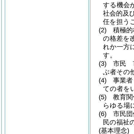
する機会
社会的及
任を担う
(2)
積極
の格差を
れか一方
す。
(3)
市民 
ぶ者その
(4)
事業者
ての者を
(5)
教育関
らゆる場
(6)
市民団
民の福祉
(基本理念)