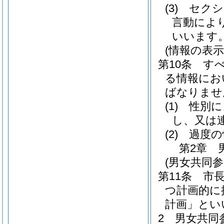
(3)
セクシ
言動によ
いいます。
(情報の表
第10条
す
る情報にお
ばなりませ
(1)
性別に
し、又は
(2)
過度の
第2章
(男女共同参
第11条
市
つ計画的に
計画」とい
2
男女共同