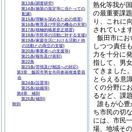
第13条
(調査研究)
熟化等我が
第14条
(施策の策定等に当たっての
の最重要課
配慮)
第15条
(理解を深めるための措置)
り、これに
第16条
(教育及び学習の機会の充実)
されていま
第17条
(積極的格差是正措置)
第18条
(市民等の活動に対する支援)
飯田市にお
第19条
(家庭生活における活動と他
しつつ責任
の活動との両立の支援)
第20条
(事業者への支援等)
力を十分に
第21条
(報告及び表彰)
指して、男
第22条
第23条
(苦情及び相談への対応)
てきました
第3章
飯田市男女共同参画推進委員
会
とらえる意
第24条
(設置等)
くの分野に
第25条
(組織等)
第4章
補則
るなど、課
第26条
(補則)
誰もが心豊
附則
ち市民の切
には、市民
場、地域そ