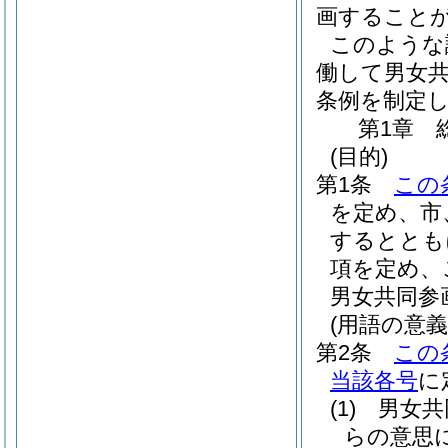
画すること
このような
働して男女
条例を制定
第1章
(目的)
第1条
この
を定め、市
するととも
項を定め、
男女共同参
(用語の意義
第2条
この
当該各号
に
(1)
男女共
らの意思