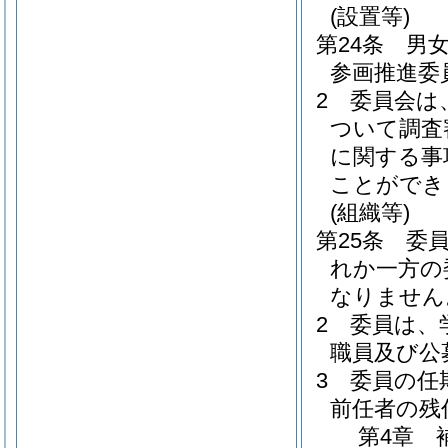
(設置等)
第24条
男
参画推進委
2
委員会は
ついて調査
に関する事
ことができ
(組織等)
第25条
委
れか一方の
なりません
2
委員は、
職員及び公
3
委員の任
前任者の残
第4章