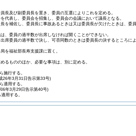
委員長及び副委員長を置き、委員の互選によりこれを定める。
会を代表し、委員会を招集し、委員会の会議において議長となる。
員長を補佐し、委員長に事故あるときは又は委員長が欠けたときは、委
議は、委員の過半数が出席しなければ開くことができない。
、出席委員の過半数で決し、可否同数のときは委員長の決するところに
務局を福祉部長寿支援課に置く。
定めるもののほか、必要な事項は、別に定める。
から施行する。
平成26年3月31日
告示第33号)
から適用する。
令和6年3月29日
告示第40号)
ら適用する。