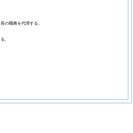
員長の職務を代理する。
よる。