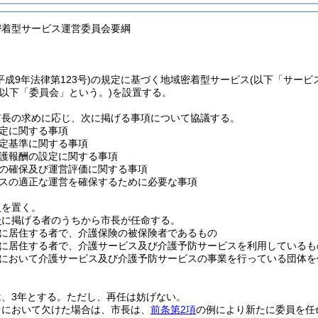
密着型サービス運営委員会要綱
平成9年法律第123号)
の規定に基づく地域密着型サービス
(以下「サービ
(以下「委員会」という。)
を設置する。
市長の求めに応じ、次に掲げる事項について協議する。
定に関する事項
定基準に関する事項
護報酬の設定に関する事項
の確保及び運営評価に関する事項
スの適正な運営を確保するために必要な事項
員を置く。
号
に掲げる者のうちから市長が任命する。
に居住する者で、介護保険の被保険者であるもの
に居住する者で、介護サービス及び介護予防サービスを利用しているも
において介護サービス及び介護予防サービスの事業を行っている団体を
、3年とする。
ただし、再任は妨げない。
中において欠けた場合は、市長は、
前条第2項
の例により新たに委員を任