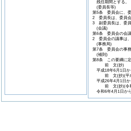
残任期間とする。
(委員長等)
第5条
委員会に、
2
委員長は、委員
3
副委員長は、委
(会議)
第6条
委員会の会
2
委員会の議事は
(事務局)
第7条
委員会の事
(補則)
第8条
この要綱に
前
文
(抄)
平成18年6月1日
前
文
(抄)(
平成26年4月1日
前
文
(抄)(
令和6年4月1日か