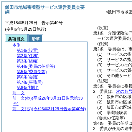
飯田市地域密着型サービス運営委員会要
綱
○飯田市地域
平成18年5月29日 告示第40号
(設置)
(令和6年3月29日施行)
第1条
介護保険法
(
ービス運営委員会
条項目次
沿革
(任務)
本則
第2条
委員会は、
第1条
(設置)
(1)
サービスの指
第2条
(任務)
(2)
サービスの指
第3条
(組織)
(3)
サービスの介
第4条
(委員の任期等)
(4)
サービスの質
第5条
(委員長等)
(5)
その他サービ
第6条
(会議)
(組織)
第7条
(事務局)
第3条
委員会に委
第8条
(補則)
2
委員は、
次の各
前 文
(1)
飯田市の区域
前 文
(抄)(平成26年3月31日告示第33
(2)
飯田市の区域
号)
(3)
飯田市の区域
前 文
(抄)(令和6年3月29日告示第40号)
(4)
学識経験者
(委員の任期等)
第4条
委員の任期は
2
委員が任期の途