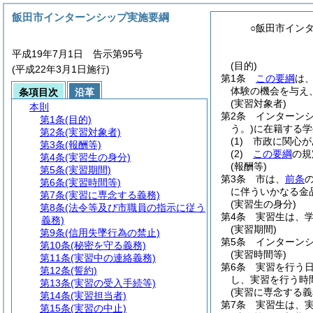
飯田市インターンシップ実施要綱
○飯田市イン
平成19年7月1日 告示第95号
(目的)
(平成22年3月1日施行)
第1条
この要綱
は
体験の機会を与え
条項目次
沿革
(実習対象者)
本則
第2条
インターン
第1条
(目的)
う。)
に在籍する学
第2条
(実習対象者)
(1)
市政に関心が
第3条
(報酬等)
(2)
この要綱
の規
第4条
(実習生の身分)
(報酬等)
第5条
(実習期間)
第3条
市は、
前条
第6条
(実習時間等)
に伴ういかなる金
第7条
(実習に専念する義務)
(実習生の身分)
第8条
(法令等及び市職員の指示に従う
第4条
実習生は、
義務)
(実習期間)
第9条
(信用失墜行為の禁止)
第5条
インターン
第10条
(秘密を守る義務)
(実習時間等)
第11条
(実習中の連絡義務)
第6条
実習を行う
第12条
(誓約)
し、実習を行う時間
第13条
(実習の受入手続等)
(実習に専念する義
第14条
(実習担当者)
第7条
実習生は、
第15条
(実習の中止)