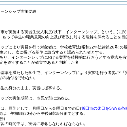
ターンシップ実施要綱
、市が実施する実習生受入制度
(以下「インターンシップ」という。)
に関
、もって学生の職業意識の向上及び市政に対する理解を深めることを目
シップにより実習を行う対象者は、学校教育法
(昭和22年法律第26号)
の
生とし、次に掲げる基準に該当すると認められた者とする。
あり、インターンシップにおける実習を積極的に行おうとする意志を有
定を遵守することが確実であると判断した者
の基準を満たした学生で、インターンシップにより実習を行う者
(以下「
品の給付を行わない。
学生の身分のまま、実習に従事する。
シップの実施期間は、市長が別に定める。
日は、原則として、月曜日から金曜日までの日
(
飯田市の休日を定める条
は、午前8時30分から午後5時15分までとする。
務)
実習の時間中は、実習に専念しなければならない。