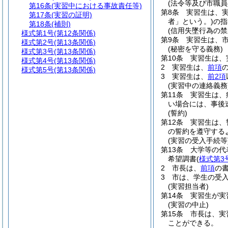
(法令等及び市職員
第16条
(実習中における事故責任等)
第8条
実習生は、
第17条
(実習の証明)
者」という。)
の指
第18条
(補則)
(信用失墜行為の禁
様式第1号
(第12条関係)
第9条
実習生は、
様式第2号
(第13条関係)
(秘密を守る義務)
様式第3号
(第13条関係)
第10条
実習生は、
様式第4号
(第13条関係)
2
実習生は、
前項
様式第5号
(第13条関係)
3
実習生は、
前2項
(実習中の連絡義務
第11条
実習生は、
い場合には、事後
(誓約)
第12条
実習生は、
の誓約を遵守する
(実習の受入手続等
第13条
大学等の代
希望調書
(
様式第3
2
市長は、
前項
の
3
市は、学生の受
(実習担当者)
第14条
実習生が実
(実習の中止)
第15条
市長は、実
ことができる。