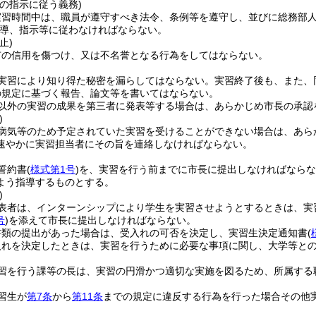
の指示に従う義務)
実習時間中は、職員が遵守すべき法令、条例等を遵守し、並びに総務部
導、指示等に従わなければならない。
止)
市の信用を傷つけ、又は不名誉となる行為をしてはならない。
実習により知り得た秘密を漏らしてはならない。
実習終了後も、また、
の規定に基づく報告、論文等を書いてはならない。
以外の実習の成果を第三者に発表等する場合は、あらかじめ市長の承認
)
病気等のため予定されていた実習を受けることができない場合は、あら
速やかに実習担当者にその旨を連絡しなければならない。
誓約書
(
様式第1号
)
を、実習を行う前までに市長に提出しなければならな
よう指導するものとする。
)
表者は、インターンシップにより学生を実習させようとするときは、実
号
)
を添えて市長に提出しなければならない。
書類の提出があった場合は、受入れの可否を決定し、実習生決定通知書
(
入れを決定したときは、実習を行うために必要な事項に関し、大学等と
習を行う課等の長は、実習の円滑かつ適切な実施を図るため、所属する
習生が
第7条
から
第11条
までの規定に違反する行為を行った場合その他