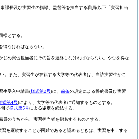
人事課長及び実習生の指導、監督等を担当する職員
(以下「実習担当
同様とする。
を得なければならない。
かじめ実習担当者にその旨を連絡しなければならない。
やむを得な
い。
また、実習生が在籍する大学等の代表者は、当該実習生がこ
習生受入申請書
(
様式第2号
)
に、
前条
の規定による誓約書及び実習
様式第4号
)
により、大学等の代表者に通知するものとする。
の間で
様式第5号
による協定を締結する。
職員のうちから、実習担当者を指名するものとする。
実習を継続することが困難であると認めるときは、実習を中止する