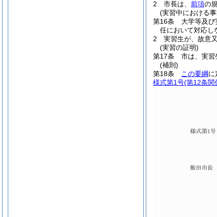
2
市長は、
前項
の
(実習中における事
第16条
大学等及び
任において対応し
2
実習生が、故意
(実習の証明)
第17条
市は、実習
(補則)
第18条
この要綱
に
様式第1号
(第12条関