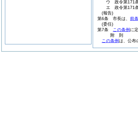
ウ
政令第17
エ
政令第17
(報告)
第6条
市長は、
前
(委任)
第7条
この条例
に
附
則
この条例
は、公布