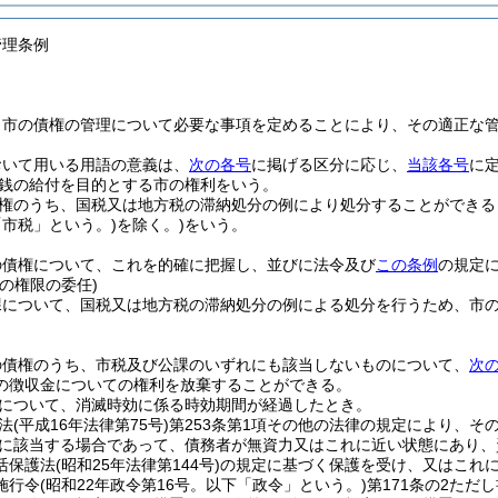
管理条例
、市の債権の管理について必要な事項を定めることにより、その適正な
おいて用いる用語の意義は、
次の各号
に掲げる区分に応じ、
当該各号
に
銭の給付を目的とする市の権利をいう。
権のうち、国税又は地方税の滞納処分の例により処分することができる
市税」という。)
を除く。)
をいう。
の債権について、これを的確に把握し、並びに法令及び
この条例
の規定
の権限の委任)
課について、国税又は地方税の滞納処分の例による処分を行うため、市
の債権のうち、市税及び公課のいずれにも該当しないものについて、
次
の徴収金についての権利を放棄することができる。
について、消滅時効に係る時効期間が経過したとき。
法
(平成16年法律第75号)
第253条第1項その他の法律の規定により、そ
に該当する場合であって、債務者が無資力又はこれに近い状態にあり、
活保護法
(昭和25年法律第144号)
の規定に基づく保護を受け、又はこれ
施行令
(昭和22年政令第16号。以下「政令」という。)
第171条の2た