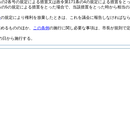
1条の2各号の規定による措置又は政令第171条の4の規定による措置を
1条の5の規定による措置をとった場合で、当該措置をとった時から相当
条
の規定により権利を放棄したときは、これを議会に報告しなければな
定めるもののほか、
この条例
の施行に関し必要な事項は、市長が規則で
の日から施行する。