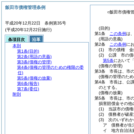
飯田市債権管理条例
○飯田市債権
平成20年12月22日 条例第35号
(目的)
(平成20年12月22日施行)
第1条
この条例
は
(用語の意義)
条項目次
沿革
第2条
この条例
に
本則
(1)
市の債権 金
第1条
(目的)
(2)
公課 市の債
第2条
(用語の意義)
第5条
において「
第3条
(債権の管理)
(債権の管理)
第4条
(債権の管理のための権限の委
第3条
市長は、市
任)
(債権の管理のため
第5条
(債権の放棄)
第4条
市長は、公
第6条
(報告)
のとする。
第7条
(委任)
(債権の放棄)
附則
第5条
市長は、市
損害賠償金その他
(1)
当該市の債権
(2)
債務者が破産
(3)
次のいずれか
ア
債務者が生
イ
地方自治法