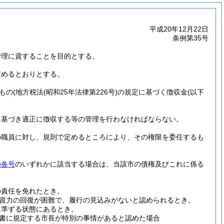
平成20年12月22日
条例第35号
管理に資することを目的とする。
定めるとおりとする。
もの
(地方税法
(昭和25年法律第226号)
の規定に基づく徴収金
(以下
に基づき適正に徴収する等の管理を行わなければならない。
の職員に対し、規則で定めるところにより、その権限を委任するも
の各号
のいずれかに該当する場合は、当該市の債権及びこれに係る
の責任を免れたとき。
資力の回復が困難で、履行の見込みがないと認められるとき。
に準ずる状態にあるとき。
だし書に規定する市長が特別の事情があると認めた場合