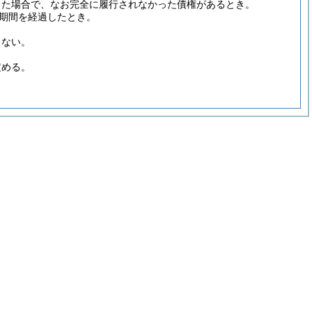
とった場合で、なお完全に履行されなかった債権があるとき。
の期間を経過したとき。
らない。
定める。