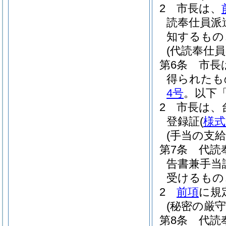
2
市長は、
読奉仕員派
知するもの
(代読奉仕員
第6条
市長
得られたも
4号
。以下「
2
市長は、
登録証
(
様式
(手当の支給
第7条
代読
告書兼手当
受けるもの
2
前項
に規
(秘密の厳守
第8条
代読