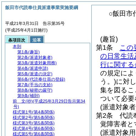
飯田市代読奉仕員派遣事業実施要綱
○飯田市
平成21年3月31日 告示第35号
(平成25年4月1日施行)
(趣旨)
条項目次
沿革
第1条
この
本則
第1条
(趣旨)
の日常生活
第2条
(派遣対象者)
第3条
(派遣対象用務)
行に関する
第4条
(派遣申請)
の規定によ
第5条
(派遣の決定)
第6条
(代読奉仕員の登録)
う。)
に対
第7条
(手当の支給)
集を図るこ
第8条
(秘密の厳守)
第9条
(補則)
ついて必要
前 文
(抄)(平成25年3月29日告示第34
(派遣対象者
号)
様式第1号
(第4条関係)
第2条
代読
様式第2号
(第5条関係)
覚障害者と
様式第3号
(第5条関係)
様式第4号
(第6条関係)
(派遣対象用
様式第5号
(第6条関係)