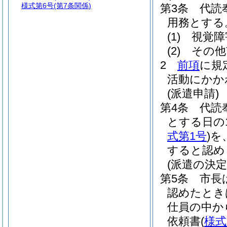
様式第6号
(第7条関係)
第3条
代読
用務とする
(1)
視覚障
(2)
その他
2
前項
に規
活動にかか
(派遣申請)
第4条
代読
とする日の
式第1号
)
を
すると認め
(派遣の決定
第5条
市長
認めたとき
仕員の中か
依頼書
(
様式