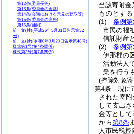
第12条
(委員長等)
当該寄附金
第13条
(委員会の会議)
ものとする
第14条
(会議における意見の聴取等)
第15条
(委員会の庶務)
(1)
条例第
第16条
(補則)
市民の福
前 文(抄)
(平成26年3月31日告示第32
号)
信託財産
前 文
(抄)(令和6年3月29日告示第48号)
(2)
条例第
様式第1号
(第4条関係)
様式第2号
(第7条関係)
伊那郡の
活動法人
業を行う
(控除対象
第4条
現に
された寄附
して支出さ
金等として
から
第8条
人市民税控