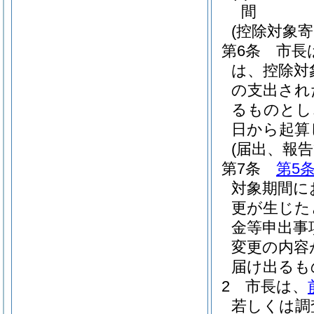
間
(控除対象
第6条
市長
は、控除対
の支出され
るものとし
日から起算
(届出、報
第7条
第5
対象期間に
更が生じた
金等申出事
変更の内容
届け出るも
2
市長は、
若しくは調