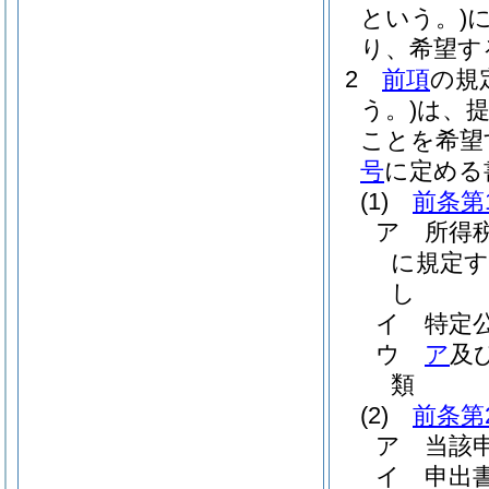
という。)
り、希望す
2
前項
の規
う。)
は、
ことを希望
号
に定める
(1)
前条第
ア
所得
に規定す
し
イ
特定
ウ
ア
及
類
(2)
前条第
ア
当該
イ
申出