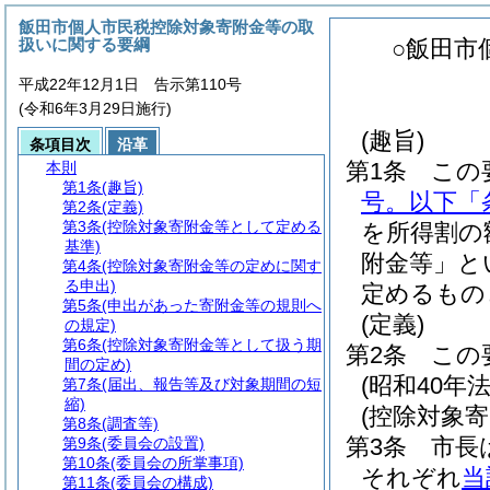
飯田市個人市民税控除対象寄附金等の取
扱いに関する要綱
○飯田市
平成22年12月1日 告示第110号
(令和6年3月29日施行)
(趣旨)
条項目次
沿革
第1条
この
本則
第1条
(趣旨)
号。以下「
第2条
(定義)
第3条
(控除対象寄附金等として定める
を所得割の
基準)
附金等」と
第4条
(控除対象寄附金等の定めに関す
る申出)
定めるもの
第5条
(申出があった寄附金等の規則へ
(定義)
の規定)
第6条
(控除対象寄附金等として扱う期
第2条
この
間の定め)
(昭和40年法
第7条
(届出、報告等及び対象期間の短
縮)
(控除対象
第8条
(調査等)
第3条
市長
第9条
(委員会の設置)
第10条
(委員会の所掌事項)
それぞれ
当
第11条
(委員会の構成)