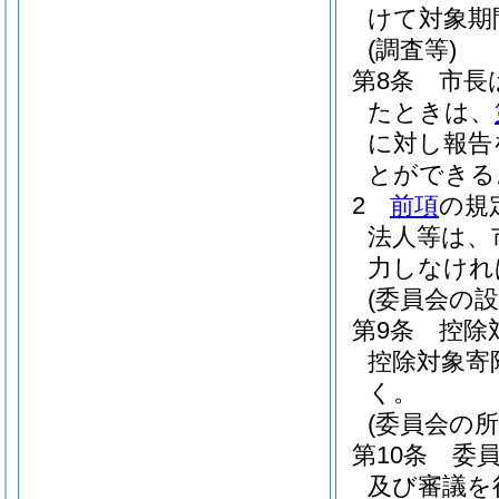
けて対象期
(調査等)
第8条
市長
たときは、
に対し報告
とができる
2
前項
の規
法人等は、
力しなけれ
(委員会の設
第9条
控除
控除対象寄
く。
(委員会の所
第10条
委
及び審議を