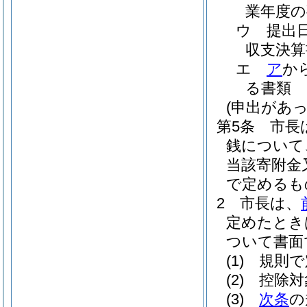
業年度の
ウ
提出
収支決算
エ
ア
か
る書類
(申出があ
第5条
市長
銭について
当該寄附金
で定めるも
2
市長は、
定めたとき
ついて書面
(1)
規則で
(2)
控除対
(3)
次条
の