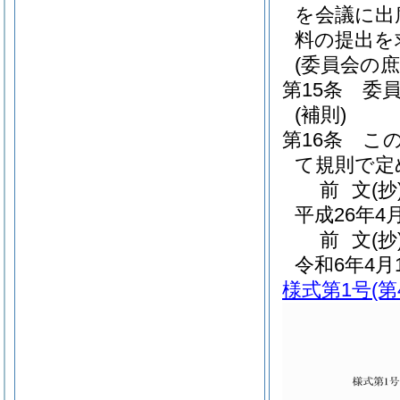
を会議に出
料の提出を
(委員会の庶
第15条
委
(補則)
第16条
こ
て規則で定
前
文(抄
平成26年
前
文
(抄
令和6年4
様式第1号
(