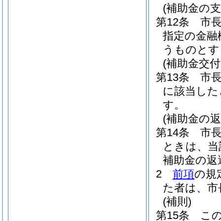
(補助金の支
第12条
市
指定の金融
うものとす
(補助金交付
第13条
市
に該当した
す。
(補助金の返
第14条
市
ときは、当
補助金の返
2
前項
の規
た者は、市
(補則)
第15条
こ