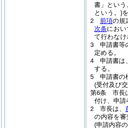
書」という
という。)
2
前項
の規
次条
におい
て行わなけ
3
申請書等
定める。
4
申請書は
する。
5
申請書の
(受付及び交
第6条
市長
付け、申請
2
市長は、
の内容を審
(申請内容の