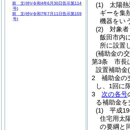
前 文
(抄)(令和4年6月30日告示第114
(1)
太陽熱
号)
ギーを集
前 文
(抄)(令和7年7月11日告示第159
号)
機器をい
(2)
対象者
飯田市内
所に設置
(補助金の交
第3条
市長
設置補助金
2
補助金の
し、1回に
3
次の各号
る補助金を
(1)
平成1
住宅用太
の要綱と