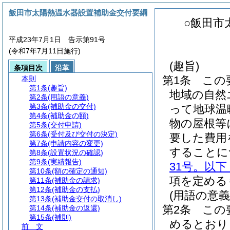
飯田市太陽熱温水器設置補助金交付要綱
○飯田市
平成23年7月1日 告示第91号
(令和7年7月11日施行)
(趣旨)
条項目次
沿革
第1条
この
本則
第1条
(趣旨)
地域の自然
第2条
(用語の意義)
第3条
(補助金の交付)
って地球温
第4条
(補助金の額)
物の屋根等
第5条
(交付申請)
第6条
(受付及び交付の決定)
要した費用
第7条
(申請内容の変更)
することに
第8条
(設置状況の確認)
第9条
(実績報告)
31号。以
第10条
(額の確定の通知)
項を定める
第11条
(補助金の請求)
第12条
(補助金の支払)
(用語の意義
第13条
(補助金交付の取消し)
第2条
この
第14条
(補助金の返還)
第15条
(補則)
めるとおり
前 文