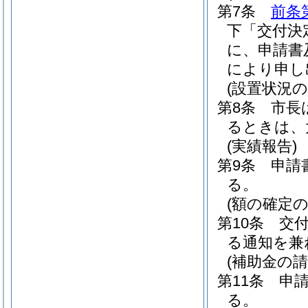
第7条
前条
下「交付決
に、申請書
により申し
(設置状況の
第8条
市長
るときは、
(実績報告)
第9条
申請
る。
(額の確定の
第10条
交
る通知を兼
(補助金の請
第11条
申
る。