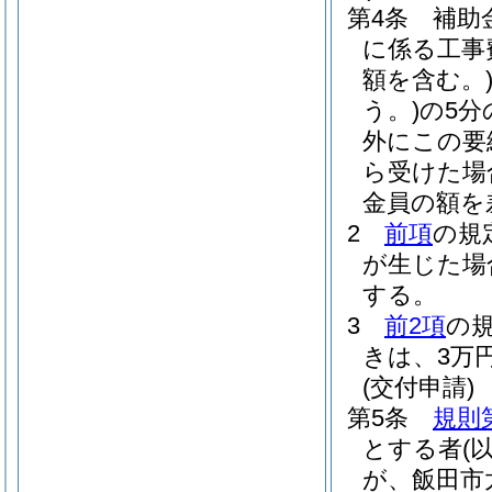
第4条
補助
に係る工事
額を含む。
う。)
の5分
外にこの要
ら受けた場
金員の額を
2
前項
の規
が生じた場
する。
3
前2項
の
きは、3万
(交付申請)
第5条
規則
とする者
(
が、飯田市