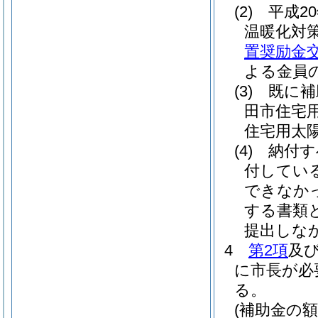
(2)
平成2
温暖化対
置奨励金
よる金員
(3)
既に補
田市住宅
住宅用太
(4)
納付す
付してい
できなか
する書類
提出しな
4
第2項
及
に市長が必
る。
(補助金の額