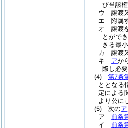
び当該権
ウ
譲渡
エ
附属
オ
譲渡
とがで
きる最小
カ
譲渡
キ
ア
か
際し必要
(4)
第7条
ととなる
定による
より公に
(5)
次の
ア
ア
前条
イ
前条