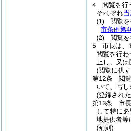
4
閲覧を行
それぞれ
当
(1)
閲覧
市条例第4
(2)
閲覧を
5
市長は、
閲覧を行わ
止し、又は
(閲覧に供
第12条
閲
いて、写し
(登録され
第13条
市
して特に必
地提供者等
(補則)