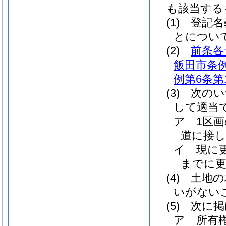
も該当する
(1)
登記名
とについ
(2)
前条各
飯田市条例
例第6条第
(3)
次のい
して適当
ア
1区
道に接
イ
現に
までに
(4)
土地の
いがない
(5)
次に掲
ア
所有