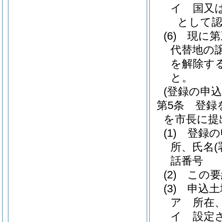
イ
国又
として認
(6)
現に第
代替地の
を解除す
と。
(登録の申込
第5条
登録
を市長に提
(1)
登録の
所、氏名
話番号
(2)
この要
(3)
申込土
ア
所在
イ
設定