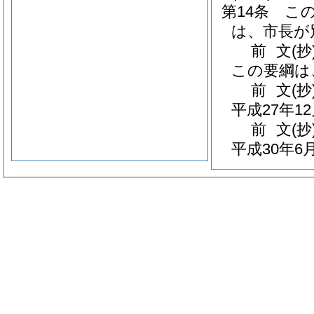
第14条
こ
は、市長が
前
文
(抄
この要綱は
前
文
(抄
平成27年1
前
文
(抄
平成30年