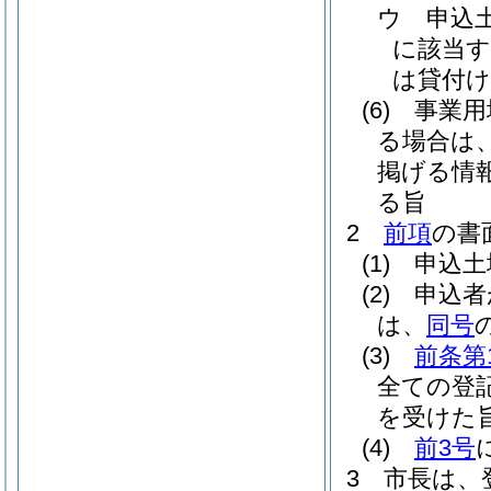
ウ
申込
に該当す
は貸付
(6)
事業用
る場合は
掲げる情
る旨
2
前項
の書
(1)
申込土
(2)
申込者
は、
同号
(3)
前条第
全ての登
を受けた
(4)
前3号
3
市長は、