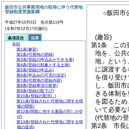
飯田市公共事業用地の取得に伴う代替地
登録制度実施要綱
○飯田市
平成27年10月5日 告示第119号
(令和7年12月17日施行)
(趣旨)
条項目次
沿革
第1条
この
本則
第1条
(趣旨)
地を、公共
第2条
(代替地の登録)
第3条
(登録の申込みができる者)
地」という
第4条
(登録の対象とする土地)
に譲渡する
第5条
(登録の申込み)
第6条
(申込みの可否の決定)
を借り受け
第7条
(代替地の登録内容)
し、飯田市
第8条
(登録事項の変更)
第9条
(登録の取下げ)
きる体制を
第10条
(登録の取消し)
を図るため
第11条
(登録された代替地に関する情
報の閲覧)
いて必要な
第12条
(閲覧に供する書面の写しの交
(代替地の登
付)
第13条
(登録された代替地に関する情
第2条
市長
報の提供)