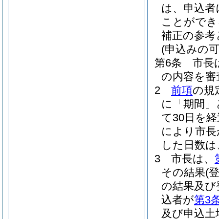
は、申込者
ことができ
補正の参考
(申込みの可
第6条
市長
の内容を審
2
前項
の規
に「期間」
て30日を
により市長
した日数は
3
市長は、
その結果
(
の結果及び
込者が
第3
及び申込土