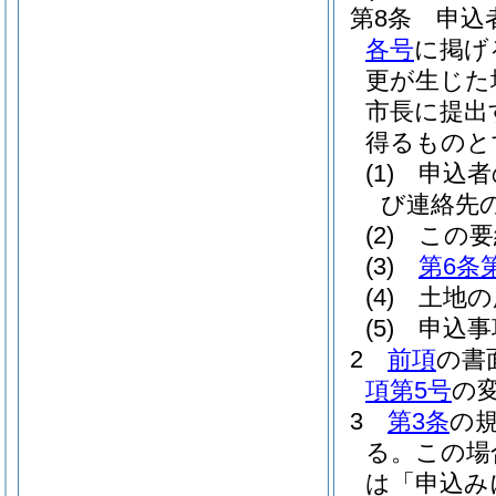
第8条
申込
各号
に掲げ
更が生じた
市長に提出
得るものと
(1)
申込者
び連絡先
(2)
この要
(3)
第6条
(4)
土地の
(5)
申込事
2
前項
の書
項第5号
の
3
第3条
の
る。
この場
は「申込み