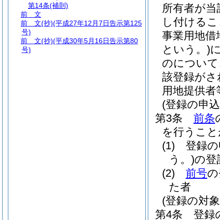
第14条
(補則)
所有者が当
前 文
し付けるこ
前 文
(抄)(平成27年12月7日告示第125
号)
事業用地借
前 文
(抄)(平成30年5月16日告示第80
という。)
号)
のについて
該登録がさ
用地提供者
(登録の申
第3条
前条
を行うこと
(1)
登録の
う。)
の登
(2)
前号
の
た者
(登録の対
第4条
登録