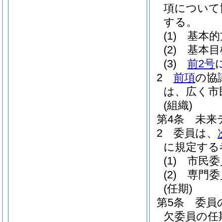
項について
する。
(1)
基本的
(2)
基本目
(3)
前2号
2
前項
の協
は、広く市
(組織)
第4条
未来
2
委員は、
に規定する
(1)
市民委
(2)
専門委
(任期)
第5条
委員
欠委員の任