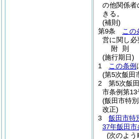
の他関係者
きる。
(補則)
第9条
この
営に関し必
附
則
(施行期日)
1
この条例
(第5次飯
2
第5次飯
市条例第13
(飯田市特
改正)
3
飯田市特
37年飯田市
(次のよう