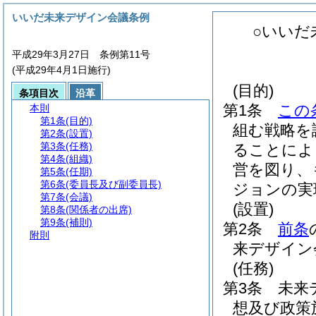
いいだ未来デザイン会議条例
○いいだ
平成29年3月27日 条例第11号
(平成29年4月1日施行)
(目的)
条項目次
沿革
第1条
この
本則
第1条
(目的)
組む戦略を
第2条
(設置)
第3条
(任務)
ることによ
第4条
(組織)
営を図り、
第5条
(任期)
第6条
(委員長及び副委員長)
ジョンの実
第7条
(会議)
(設置)
第8条
(関係者の出席)
第9条
(補則)
第2条
前条
附則
来デザイン
(任務)
第3条
未来
想及び政策