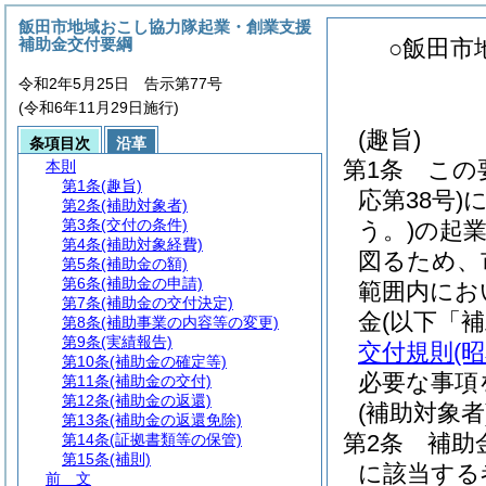
飯田市地域おこし協力隊起業・創業支援
補助金交付要綱
○飯田市
令和2年5月25日 告示第77号
(令和6年11月29日施行)
(趣旨)
条項目次
沿革
第1条
この
本則
第1条
(趣旨)
応第38号)
第2条
(補助対象者)
第3条
(交付の条件)
う。)
の起
第4条
(補助対象経費)
図るため、
第5条
(補助金の額)
第6条
(補助金の申請)
範囲内にお
第7条
(補助金の交付決定)
金
(以下「
第8条
(補助事業の内容等の変更)
第9条
(実績報告)
交付規則
(
第10条
(補助金の確定等)
必要な事項
第11条
(補助金の交付)
第12条
(補助金の返還)
(補助対象者
第13条
(補助金の返還免除)
第2条
補助
第14条
(証拠書類等の保管)
第15条
(補則)
に該当する
前 文