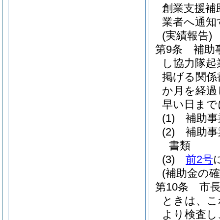
創業支援補
業者へ通知
(実績報告)
第9条
補助
し協力隊起
掲げる関係
か月を経過
早い日まで
(1)
補助事
(2)
補助事
書類
(3)
前2号
(補助金の確
第10条
市
ときは、こ
より検査し