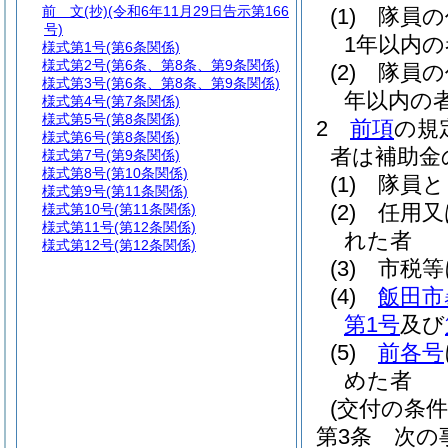
前 文
(抄)(令和6年11月29日告示第166
(1)
隊員の
号)
1年以内の
様式第1号
(第6条関係)
様式第2号
(第6条、第8条、第9条関係)
(2)
隊員の
様式第3号
(第6条、第8条、第9条関係)
年以内の
様式第4号
(第7条関係)
様式第5号
(第8条関係)
2
前項
の規
様式第6号
(第8条関係)
者は補助金
様式第7号
(第9条関係)
様式第8号
(第10条関係)
(1)
隊員と
様式第9号
(第11条関係)
(2)
任用又
様式第10号
(第11条関係)
様式第11号
(第12条関係)
れた者
様式第12号
(第12条関係)
(3)
市税等
(4)
飯田市
第1号
及び
(5)
前各号
めた者
(交付の条件
第3条
次の