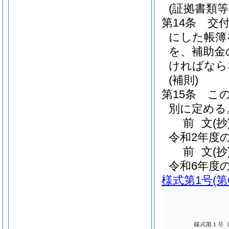
(証拠書類等
第14条
交
にした帳簿
を、補助金
ければなら
(補則)
第15条
こ
別に定める
前
文
(抄
令和2年度
前
文
(抄
令和6年度
様式第1号
(