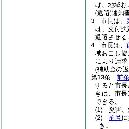
は、地域お
(返還)
通知
3
市長は、
は、交付決
返還させる
4
市長は、
域おこし協
により請求
(補助金の返
第13条
前
すると市長
きは、市長
できる。
(1)
災害、
(2)
前号
に
き。