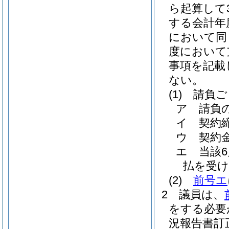
ら起算して
する会計年
において同
度において
事項を記載
ない。
(1)
請負ご
ア
請負
イ
契約
ウ
契約
エ
当該
払を受け
(2)
前号エ
2
議員は、
をする必要
況報告書訂