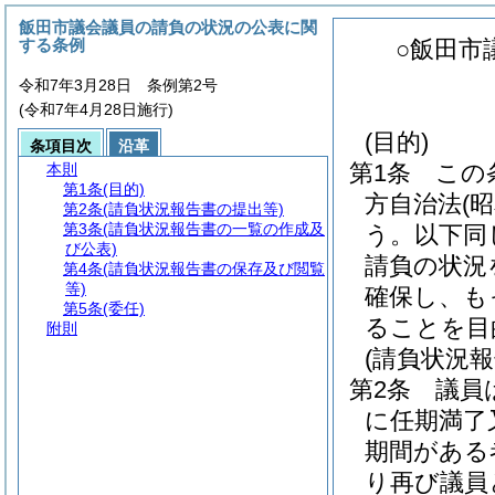
飯田市議会議員の請負の状況の公表に関
する条例
○飯田市
令和7年3月28日 条例第2号
(令和7年4月28日施行)
(目的)
条項目次
沿革
第1条
この
本則
第1条
(目的)
方自治法
(
第2条
(請負状況報告書の提出等)
第3条
(請負状況報告書の一覧の作成及
う。以下同
び公表)
請負の状況
第4条
(請負状況報告書の保存及び閲覧
等)
確保し、も
第5条
(委任)
ることを目
附則
(請負状況
第2条
議員
に任期満了
期間がある
り再び議員