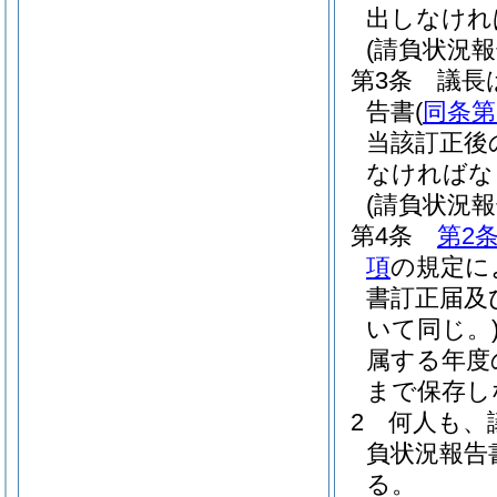
出しなけれ
(請負状況
第3条
議長
告書
(
同条第
当該訂正後
なければな
(請負状況
第4条
第2
項
の規定に
書訂正届及
いて同じ。
属する年度
まで保存し
2
何人も、
負状況報告
る。