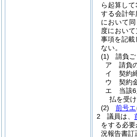
ら起算して
する会計年
において同
度において
事項を記載
ない。
(1)
請負ご
ア
請負
イ
契約
ウ
契約
エ
当該
払を受け
(2)
前号エ
2
議員は、
をする必要
況報告書訂