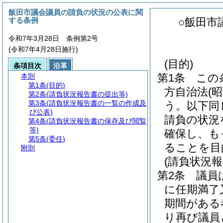
飯田市議会議員の請負の状況の公表に関
する条例
○飯田市
令和7年3月28日 条例第2号
(令和7年4月28日施行)
(目的)
条項目次
沿革
第1条
この
本則
第1条
(目的)
方自治法
(
第2条
(請負状況報告書の提出等)
第3条
(請負状況報告書の一覧の作成及
う。以下同
び公表)
請負の状況
第4条
(請負状況報告書の保存及び閲覧
等)
確保し、も
第5条
(委任)
ることを目
附則
(請負状況
第2条
議員
に任期満了
期間がある
り再び議員