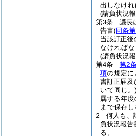
出しなけれ
(請負状況
第3条
議長
告書
(
同条第
当該訂正後
なければな
(請負状況
第4条
第2
項
の規定に
書訂正届及
いて同じ。
属する年度
まで保存し
2
何人も、
負状況報告
る。