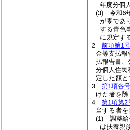
年度分個
(3)
令和6
が零であり
する青色事
に規定す
2
前項第1
金等支払報
払報告書、
分個人住民
定した額と
3
第1項各
けた者を除
4
第1項第2
当する者を
(1)
調整給
は扶養親