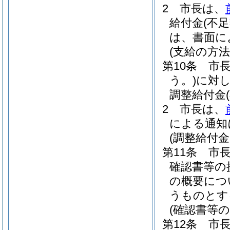
2
市長は、
給付金
(不
は、書面に
(支給の方法
第10条
市
う。)
に対
調整給付金
2
市長は、
による通知
(調整給付
第11条
市
確認書等の
の概要につ
うものとす
(確認書等
第12条
市