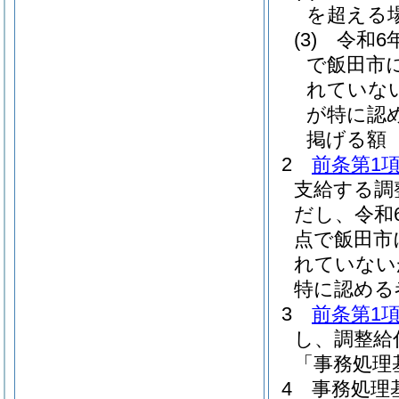
を超え
(3)
令和6
で飯田市
れていな
が特に認
掲げる額
2
前条第1項
支給する調
だし、令和
点で飯田市
れていない
特に認める
3
前条第1
し、調整給
「事務処理
4
事務処理