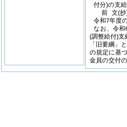
付分)
の支
前
文
(抄
令和7年度
なお、令和
(調整給付)
支
「旧要綱」と
の規定に基
金員の交付