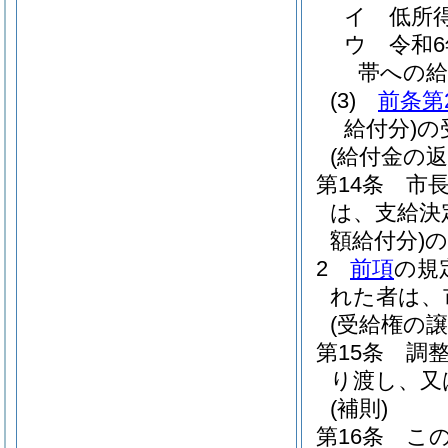
イ
低所
ウ
令和
帯への給
(3)
前条第
給付分)
の
(給付金の返
第14条
市
は、支給決
額給付分)
の
2
前項
の規
れた者は、
(受給権の
第15条
調
り渡し、又
(補則)
第16条
こ