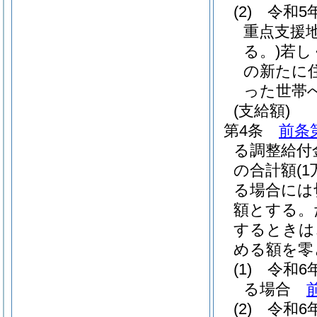
(2)
令和5
重点支援
る。)
若し
の新たに
った世帯
(支給額)
第4条
前条
る調整給付
の合計額
(
る場合には
額とする。
するときは
める額を零
(1)
令和6
る場合
(2)
令和6