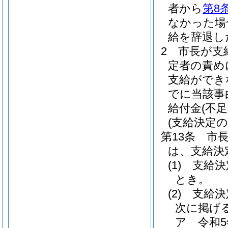
者から
第8
なかった場
給を辞退し
2
市長が支
定者の責め
支給ができ
でに当該事
給付金
(不
(支給決定の
第13条
市
は、支給決
(1)
支給決
とき。
(2)
支給決
次に掲げ
ア
令和