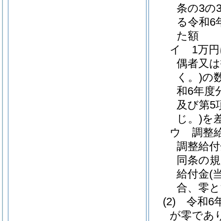
条の3の
る令和6
た額
イ
1万
偶者又は
く。)
の
和6年度
及び第5
じ。)
を
ウ
調整
調整給付
同条の
給付金
(
合、零と
(2)
令和6
が零であ