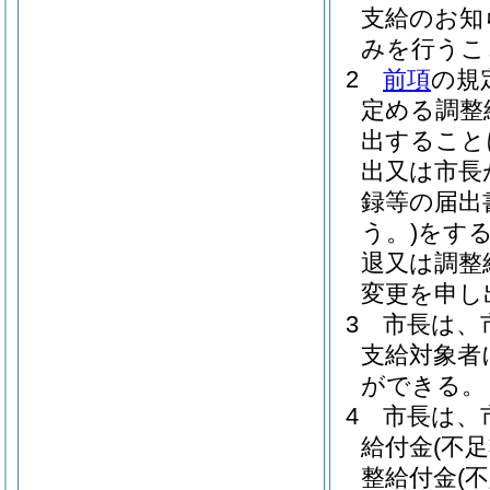
支給のお知
みを行うこ
2
前項
の規
定める調整
出すること
出又は市長
録等の届出
う。)
をす
退又は調整
変更を申し
3
市長は、
支給対象者
ができる。
4
市長は、
給付金
(不
整給付金
(