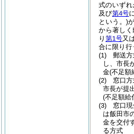
式のいずれ
及び
第4号
という。)
から著しく
り
第1号
又
合に限り行
(1)
郵送方
し、市長
金
(不足額
(2)
窓口方
市長が提
(不足額給
(3)
窓口現
は飯田市
金を交付
る方式