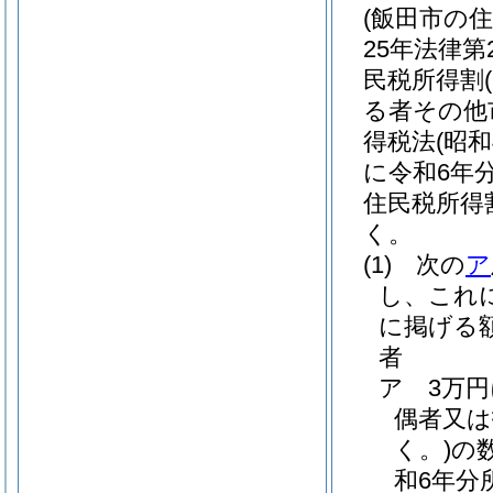
(飯田市の
25年法律第2
民税所得割
る者その他
得税法
(昭和
に令和6年
住民税所得
く。
(1)
次の
ア
し、これ
に掲げる
者
ア
3万
偶者又は
く。)
の
和6年分