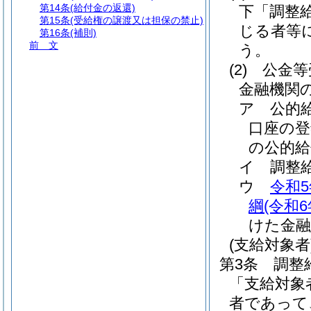
第14条
(給付金の返還)
下「調整
第15条
(受給権の譲渡又は担保の禁止)
じる者等
第16条
(補則)
前 文
う。
(2)
公金等
金融機関
ア
公的
口座の登
の公的給
イ
調整
ウ
令和
綱
(令和
けた金融
(支給対象者
第3条
調整
「支給対象
者であって