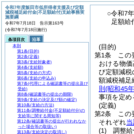
令和7年度飯田市低所得者支援及び定額
減税補足給付金(不足額給付)支給事務実
○令和7
施要綱
足額給
令和7年7月18日 告示第163号
(令和7年7月18日施行)
条項目次
沿革
(目的)
本則
第1条
(目的)
第1条
この
第2条
(定義)
第3条
(支給対象者)
おける物価
第4条
(支給額)
び定額減税
第5条
(支給の方式)
第6条
(支給の申込み)
額減税補足
第7条
(代理による確認書等の提出及び
則
(昭和45
受給)
第8条
(確認書等の提出の期限)
事項を定め
第9条
(支給の決定及び額の確定)
(定義)
第10条
(支給の方法)
第11条
(調整給付金(不足額給付分)の
第2条
この
支給等に関する周知等)
それぞれ
当
第12条
(確認書等の提出が行われなか
った場合等の取扱い)
(1)
調整給
第13条
(支給決定の取消し)