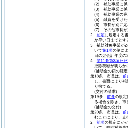
(2)
補助事業に係
(3)
補助事業に係
(4)
補助事業の完
(5)
融資を受けた
(6)
市長が別に定
(7)
その他市長が
2
前項
に規定する書
か早い日までとす
3
補助対象事業が
いて
第1項
の例に
日の翌会計年度の
4
第11条第3項た
控除税額が明らか
(補助金の額の確定
第18条
市長は、
前
し、書面により補
り捨てる。
(交付の請求)
第19条
前条
の規定
る場合を除き、市
(補助金の交付)
第20条
市長は、
前
むことにより、支
2
前項
の規定にか
いて、補助対象事