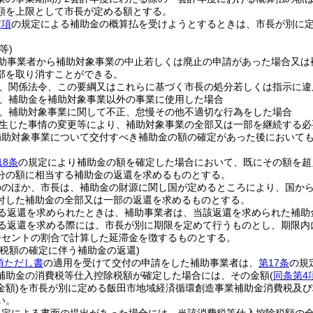
額を上限として市長が定める額とする。
前項
の規定による補助金の概算払を受けようとするときは、市長が別に
。
等)
助事業者から補助対象事業の中止若しくは廃止の申請があった場合又は
部を取り消すことができる。
、関係法令、この要綱又はこれらに基づく市長の処分若しくは指示に違
、補助金を補助対象事業以外の事業に使用した場合
、補助対象事業に関して不正、怠慢その他不適切な行為をした場合
生じた事情の変更等により、補助対象事業の全部又は一部を継続する必
補助対象事業について交付すべき補助金の額の確定があった後において
18条
の規定により補助金の額を確定した場合において、既にその額を超
分の額に相当する補助金の返還を求めるものとする。
ののほか、市長は、補助金の財源に関し国が定めるところにより、国か
付した補助金の全部又は一部の返還を求めるものとする。
る返還を求められたときは、補助事業者は、当該返還を求められた補助
る返還を求める際には、市長が別に期限を定めて行うものとし、期限内
パーセントの割合で計算した延滞金を徴するものとする。
除税額の確定に伴う補助金の返還)
3項ただし書
の適用を受けて交付の申請をした補助事業者は、
第17条
の規
補助金の消費税等仕入控除税額が確定した場合には、その金額
(
同条第4
金額)
を市長が別に定める飯田市地域経済循環創造事業補助金消費税及び
い。