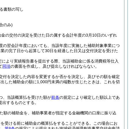
る書類の写し
合のみ)
金の交付の決定を受けた日の属する会計年度の3月10日のいずれ
度の翌会計年度においても、当該年度に実施した補助対象事業につ
業の完了日から起算して30日を経過した日又は交付決定を受けた
定により実績報告書を提出する際、当該補助金に係る消費税等仕入
て
同項
の書面を作成し、及び提出しなければならない。
交付を決定した内容を変更するか否かを決定し、及びその額を確定
出した補助金の額に1,000円未満の端数が生じたときは、これを切
つ、当該概算払を受けた額が
前条
の規定により確定した額以上であ
提出するものとする。
た額の補助金を、補助事業者が指定する金融機関の口座に振り込
告を受ける前に補助金の概算払をすることができる。
この場合にお
は、
第8条
の規定により提出された地域経済循環創造事業交付金申請