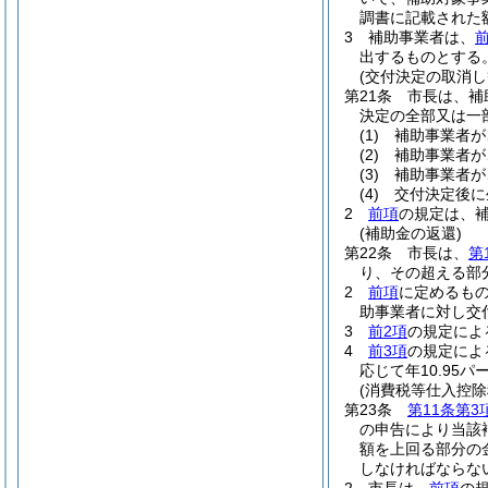
調書に記載された
3
補助事業者は、
出するものとする
(交付決定の取消し
第21条
市長は、補
決定の全部又は一
(1)
補助事業者が
(2)
補助事業者が
(3)
補助事業者が
(4)
交付決定後に
2
前項
の規定は、
(補助金の返還)
第22条
市長は、
第
り、その超える部
2
前項
に定めるも
助事業者に対し交
3
前2項
の規定によ
4
前3項
の規定によ
応じて年10.95
(消費税等仕入控
第23条
第11条第
の申告により当該
額を上回る部分の
しなければならな