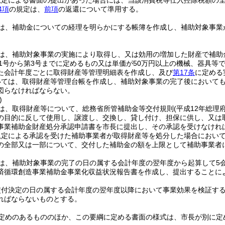
規定による書面の提出があった場合には、当該消費税等仕入控除税額の
4項
の規定は、
前項
の返還について準用する。
は、補助金についての経理を明らかにする帳簿を作成し、補助対象事業
は、補助対象事業の実施により取得し、又は効用の増加した財産で補助
第1号から第3号までに定めるもの又は単価が50万円以上の機械、器具等
た会計年度ごとに取得財産等管理明細表を作成し、及び
第17条
に定める
いては、取得財産等管理台帳を作成し、補助対象事業の完了後において
図らなければならない。
)
は、取得財産等について、総務省所管補助金等交付規則
(平成12年総理
の目的に反して使用し、譲渡し、交換し、貸し付け、担保に供し、又は
事業補助金財産処分承認申請書を市長に提出し、その承認を受けなけれ
規定による承認を受けた補助事業者が取得財産等を処分した場合におい
の全部又は一部について、交付した補助金の額を上限として補助事業者
は、補助対象事業の完了の日の属する会計年度の翌年度から起算して5会
済循環創造事業補助金事業化収益状況報告書を作成し、提出することに
交付決定の日の属する会計年度の翌年度以降において事業効果を検証す
ればならないものとする。
定めのあるもののほか、この要綱に定める書面の様式は、市長が別に定