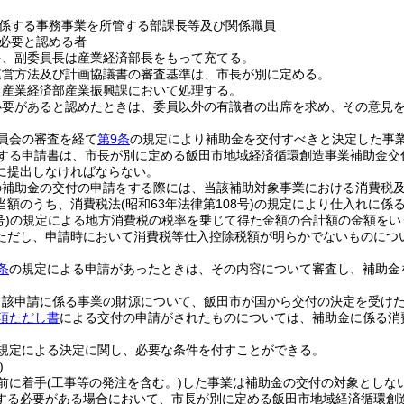
係する事務事業を所管する部課長等及び関係職員
必要と認める者
を、副委員長は産業経済部長をもって充てる。
運営方法及び計画協議書の審査基準は、市長が別に定める。
、産業経済部産業振興課において処理する。
必要があると認めたときは、委員以外の有識者の出席を求め、その意見
員会の審査を経て
第9条
の規定により補助金を交付すべきと決定した事
する申請書は、市長が別に定める飯田市地域経済循環創造事業補助金交
に提出しなければならない。
の補助金の交付の申請をする際には、当該補助対象事業における消費税
当額のうち、消費税法
(昭和63年法律第108号)
の規定により仕入れに係
号)
の規定による地方消費税の税率を乗じて得た金額の合計額の金額をい
ただし、申請時において消費税等仕入控除税額が明らかでないものにつ
条
の規定による申請があったときは、その内容について審査し、補助金
当該申請に係る事業の財源について、飯田市が国から交付の決定を受け
項ただし書
による交付の申請がされたものについては、補助金に係る消
規定による決定に関し、必要な条件を付すことができる。
)
前に着手
(工事等の発注を含む。)
した事業は補助金の交付の対象としな
する必要がある場合において、市長が別に定める飯田市地域経済循環創