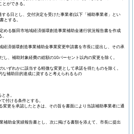
ことができる。
過する日とし、交付決定を受けた事業者
(以下「補助事業者」とい
書とする。
定める飯田市地域経済循環創造事業補助金遂行状況報告書を作成
る。
域経済循環創造事業補助金事業変更申請書を市長に提出し、その承
だし、補助対象経費の総額の10パーセント以内の変更を除く。
のいずれかに該当する軽微な変更として承諾を得たものを除く。
的な補助目的達成に資すると考えられるもの
るとき。
いて付ける条件とする。
る変更を承認したときは、その旨を書面により当該補助事業者に通
業補助金実績報告書とし、次に掲げる書類を添えて、市長に提出