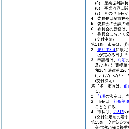
(5)
産業振興課長
(6)
事業内容に関
(7)
その他市長が
4
委員長は副市長
5
委員会の会議の
6
委員会の庶務は
7
委員会において
(交付申請)
第11条
市長は、委
2
規則第3条
に規定
長が定める日まで
3
申請者は、
前項
及び地方消費税相
和25年法律第226
ければならない。
(交付決定)
第12条
市長は、
前
る。
2
前項
の決定は、
3
市長は、
前条第3
こととする。
4
市長は、
前3項
の
(交付決定前の着手
第13条
交付決定の
交付決定前に着手