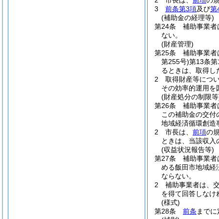
2
市長は、
前項
の
3
前条第3項
及び
第
(補助金の経理等)
第24条
補助事業者
ない。
(財産管理)
第25条
補助事業者
第255号)
第13条
るときは、取得し
2
取得財産等につ
その効率的運用を
(財産処分の制限等
第26条
補助事業者
この補助金の交付
地域経済循環創造
2
市長は、
前項
の
ときは、当該収入
(収益状況報告等)
第27条
補助事業者
める飯田市地域経
ならない。
2
補助事業者は、
を得て回答しなけ
(様式)
第28条
前条
までに