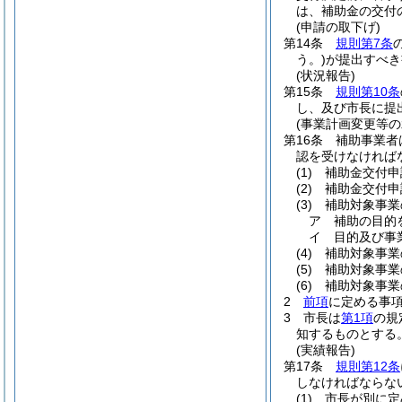
は、補助金の交付
(申請の取下げ)
第14条
規則第7条
う。)
が提出すべき
(状況報告)
第15条
規則第10条
し、及び市長に提
(事業計画変更等の
第16条
補助事業者
認を受けなければ
(1)
補助金交付申
(2)
補助金交付申
(3)
補助対象事業
ア
補助の目的
イ
目的及び事
(4)
補助対象事業
(5)
補助対象事業
(6)
補助対象事業
2
前項
に定める事
3
市長は
第1項
の規
知するものとする
(実績報告)
第17条
規則第12条
しなければならな
(1)
市長が別に定