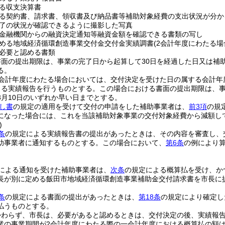
る収支決算書
る契約書、請求書、領収書及び納品書等補助対象経費の支出状況が分か
了の状況が確認できるように撮影した写真
金融機関からの融資決定通知等融資金額を確認できる書類の写し
める地域経済循環創造事業交付金交付金実績調書
(2会計年度にわたる場
必要と認める書類
面の提出期限は、事業の完了日から起算して30日を経過した日又は補助
る。
2会計年度にわたる場合においては、交付決定を受けた日の属する会計年
よる実績報告を行うものとする。
この場合における書面の提出期限は、事
3月10日のいずれか早い日までとする。
だし書
の規定の適用を受けて交付の申請をした補助事業者は、
前3項
の規
になった場合には、これを当該補助対象事業の交付対象経費から減額し
)
条
の規定による実績報告書の提出があったときは、その内容を審査し、
助事業者に通知するものとする。
この場合において、
第6条
の例により算
による通知を受けた補助事業者は、
次条
の規定による概算払を受け、か
長が別に定める飯田市地域経済循環創造事業補助金交付請求書を市長に
条
の規定による書面の提出があったときは、
第18条
の規定により確定し
払うものとする。
かわらず、市長は、必要があると認めるときは、交付決定の後、実績報
業の事業期間が2会計年度にわたる際の一会計年度における概算払の額