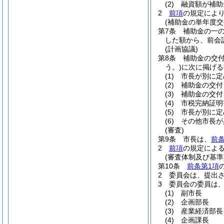
(2)
融資額が補助
2
前項
の規定により
(補助金の単年度交
第7条
補助金の一
した額から、前会
(計画協議)
第8条
補助金の交
う。)
に次に掲げる
(1)
市長が別に定
(2)
補助金の交付
(3)
補助金の交付
(4)
市税完納証明
(5)
市長が別に定
(6)
その他市長が
(審査)
第9条
市長は、
前
2
前項
の規定によ
(審査体制及び基準
第10条
前条第1項
2
委員会は、提出
3
委員会の委員は
(1)
副市長
(2)
企画部長
(3)
産業経済部長
(4)
企画課長