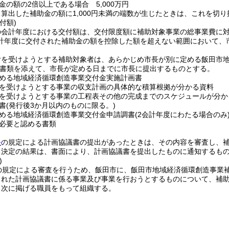
金の額の2倍以上である場合 5,000万円
算出した補助金の額に1,000円未満の端数が生じたときは、これを切り
付額)
の会計年度における交付額は、交付限度額に補助対象事業の総事業費に
計年度に交付された補助金の額を控除した額を超えない範囲において、
付を受けようとする補助対象者は、あらかじめ市長が別に定める飯田市
書類を添えて、市長が定める日までに市長に提出するものとする。
める地域経済循環創造事業交付金実施計画書
を受けようとする事業の収支計画の具体的な積算根拠が分かる資料
を受けようとする事業の工程表その他の完成までのスケジュールが分か
書
(発行後3か月以内のものに限る。)
める地域経済循環創造事業交付金申請調書
(2会計年度にわたる場合のみ
必要と認める書類
条
の規定による計画協議書の提出があったときは、その内容を審査し、
る決定の結果は、書面により、計画協議書を提出したものに通知するも
)
の規定による審査を行うため、飯田市に、飯田市地域経済循環創造事業
された計画協議書に係る事業及び事業を行おうとするものについて、補
、次に掲げる職員をもって組織する。