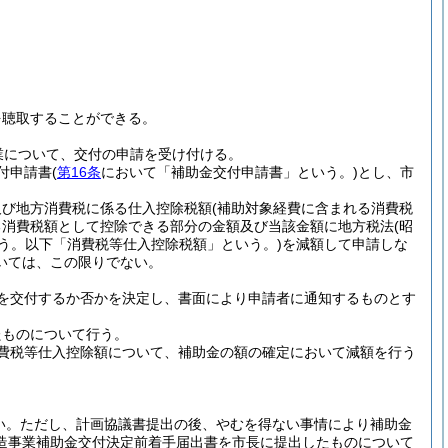
を聴取することができる。
業について、交付の申請を受け付ける。
付申請書
(
第16条
において「補助金交付申請書」という。)
とし、市
及び地方消費税に係る仕入控除税額
(補助対象経費に含まれる消費税
る消費税額として控除できる部分の金額及び当該金額に地方税法
(昭
う。以下「消費税等仕入控除税額」という。)
を減額して申請しな
いては、この限りでない。
を交付するか否かを決定し、書面により申請者に通知するものとす
たものについて行う。
費税等仕入控除額について、補助金の額の確定において減額を行う
い。
ただし、計画協議書提出の後、やむを得ない事情により補助金
造事業補助金交付決定前着手届出書を市長に提出したものについて