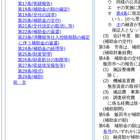
ウ
同様の公共
第17条
(実績報告)
エ
その実施に
第18条
(補助金の額の確定)
オ
第4条
に規
第19条
(交付の請求)
いう。)
から受
第20条
(補助金の交付)
カ
オ
の融資が
第21条
(交付決定の取消し等)
保証人となっ
第22条
(補助金の返還)
(3)
会計年度 飯
第23条
(消費税等仕入控除税額の確定
(補助金の交付)
に伴う補助金の返還)
第3条
市長は、補
第24条
(補助金の経理等)
(補助対象経費)
第25条
(財産管理)
第4条
補助金の交
第26条
(財産処分の制限等)
飯田市への報告に
第27条
(収益状況報告等)
(1)
施設整備費 
第28条
(様式)
除く。
第29条
(補則)
(2)
機械装置費 
前 文
無形資産の取得
(3)
備品費 事業
(4)
調査研究費 
に係る経費は除
(補助期間)
第5条
飯田市が補
(補助金の額)
第6条
補助金の額は
各号
のいずれかに
(1)
融資額が補助金