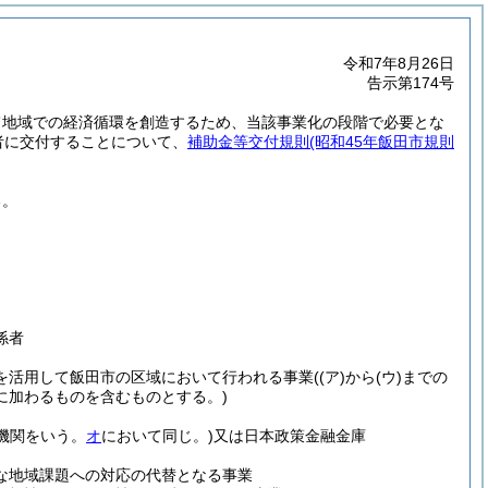
令和7年8月26日
告示第174号
て地域での経済循環を創造するため、当該事業化の段階で必要とな
者に交付することについて、
補助金等交付規則
(昭和45年飯田市規則
る。
係者
を活用して飯田市の区域において行われる事業
(
(ア)
から
(ウ)
までの
に加わるものを含むものとする。)
機関をいう。
オ
において同じ。)
又は日本政策金融金庫
な地域課題への対応の代替となる事業