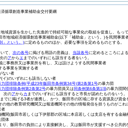
経済循環創造事業補助金交付要綱
、地域資源を生かした先進的で持続可能な事業化の取組を促進し、もっ
田市地域経済循環創造事業補助金
(以下「補助金」という。)
を民間事業
則」という。)
に定めるもののほか、必要な事項を定めるものとする。
おいて、
次の各号
に掲げる用語の意義は、
当該各号
に定めるところによ
次の
ア
から
エ
までのいずれにも該当する者をいう。
域に事務所又は事業所を有し、又は設けようする民間事業者
する事業を実施する者
がない者
び
(イ)
のいずれにも該当しない者
暴力団排除条例
(平成23年飯田市条例第34号)
第2条第1号
の暴力団
暴力団排除条例第2条第2号
の暴力団員又は
同条例第6条第1項
の暴力団関
 次の
ア
から
カ
までのいずれにも該当すると市長が認めたものをいう。
までに掲げる3者が連携し、かつ、飯田市の区域に存する資源及び資金
その他の教育研究機関又は報道機関その他の情報発信を担うものがこれ
業者
融機関
(飯田市若しくは下伊那郡の区域に本店若しくは支店を有する金融
共団体
より、飯田市の負担により直接解決し、又は飯田市が支援すべき公共的