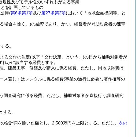
新規性及びモデル性のいずれもがある事業
ことを計画しているもの
融公庫
(
第6条第1項
及び
第27条第2項
において「地域金融機関等」と
。
る場合を除く。)
の融資であり、かつ、経営者が補助対象者の連帯
付する。
よる交付の決定
(以下「交付決定」という。)
の日から補助対象者が
ずれかに該当する経費とする。
理、建築工事、修繕及び購入に係る経費。
ただし、用地取得費は
ース若しくはレンタルに係る経費
(事業の遂行に必要な著作権等の
う調査研究に係る経費。
ただし、補助対象者が直接行う調査研究
とする。
合計額を除いた額とし、2,500万円を上限とする。
ただし、
次の