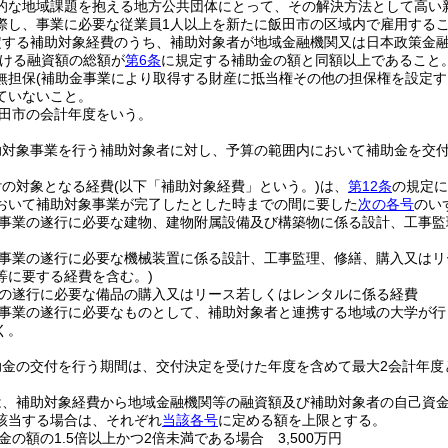
的な地域課題を抱える地方公共団体にとって、その解決方法として高い
際し、事業に必要な従業員1人以上を新たに飯田市の区域内で雇用する
定する補助対象経費のうち、補助対象者が地域金融機関又は日本政策金
ける融資額の総額が
第6条
に規定する補助金の額と同額以上であること
無担保
(補助金事業により取得する財産に抵当権その他の担保権を設定す
ていないこと。
田市の会計年度をいう。
助対象事業を行う補助対象者に対し、予算の範囲内において補助金を交
付の対象となる経費
(以下「補助対象経費」という。)
は、
第12条
の規定に
おいて補助対象事業が完了したとした時までの間に要した
次の各号
のい
事業の遂行に必要な建物、建物附属設備及び構築物に係る設計、工事監
事業の遂行に必要な機械装置に係る設計、工事監理、修繕、購入又はリ
等に要する経費を含む。)
の遂行に必要な備品の購入又はリース若しくはレンタルに係る経費
事業の遂行に必要なものとして、補助対象者と連携する地域の大学が行
く。
助金の交付を行う期間は、交付決定を受けた年度を含めて最大2会計年度
、補助対象経費から地域金融機関等の融資額及び補助対象者の自己資金の
該当する場合は、それぞれ
当該各号
に定める額を上限とする。
の額の1.5倍以上かつ2倍未満である場合 3,500万円