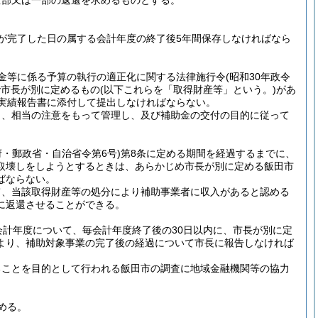
全部又は一部の返還を求めるものとする。
が完了した日の属する会計年度の終了後5年間保存しなければなら
金等に係る予算の執行の適正化に関する法律施行令
(昭和30年政令
で市長が別に定めるもの
(以下これらを「取得財産等」という。)
があ
実績報告書に添付して提出しなければならない。
も、相当の注意をもって管理し、及び補助金の交付の目的に従って
府・郵政省・自治省令第6号)
第8条に定める期間を経過するまでに、
取壊しをしようとするときは、あらかじめ市長が別に定める飯田市
ばならない。
て、当該取得財産等の処分により補助事業者に収入があると認める
に返還させることができる。
計年度について、毎会計年度終了後の30日以内に、市長が別に定
より、補助対象事業の完了後の経過について市長に報告しなければ
ることを目的として行われる飯田市の調査に地域金融機関等の協力
める。