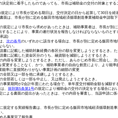
の決定前に着手したものであっても、市長は補助金の交付の対象とする
の規定により市長が定める期日は、交付決定の日から起算して30日を経
書面は、市長が別に定める飯田市地域経済循環創造事業補助金申請取下
の規定により市長から求めがあったときは、補助事業者は、市長が別に
出することにより、事業の遂行状況を報告しなければならないものとす
承認)
は、
次の各号
のいずれかに該当する場合は、市長が別に定める飯田市地
ならない。
請書に記載した補助対象経費の各区分の額を変更しようとするとき。
た
請書に記載した資金区分のうち、融資額を減額しようとするとき。
の内容を変更しようとするとき。
ただし、あらかじめ市長に照会し、次
を変更することなく、かつ、補助事業者の自由な創意により、より能率
業能率に直接関わりがない事業計画の細部の変更
の全部又は一部を他に承継しようとするとき。
の全部若しくは一部を中止し、又は廃止しようとするとき。
の事業期間が2会計年度にわたる場合で、単年度交付補助金額を減額す
項は、
規則第5条第1号
の規定により補助金の交付の決定をする場合にお
定による書面の提出があったときは、その内容を審査し、当該申請に係
。
に規定する実績報告書は、市長が別に定める飯田市地域経済循環創造事
い。
める事業完了報告書