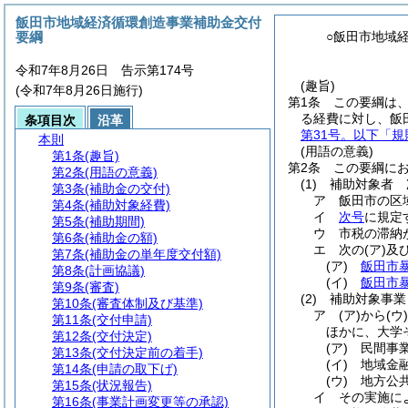
飯田市地域経済循環創造事業補助金交付
要綱
○飯田市地域
令和7年8月26日 告示第174号
(趣旨)
(令和7年8月26日施行)
第1条
この要綱は
る経費に対し、飯
条項目次
沿革
第31号。以下「規
本則
(用語の意義)
第1条
(趣旨)
第2条
この要綱に
第2条
(用語の意義)
(1)
補助対象者 
第3条
(補助金の交付)
ア
飯田市の区
第4条
(補助対象経費)
イ
次号
に規定
第5条
(補助期間)
ウ
市税の滞納
第6条
(補助金の額)
エ
次の
(ア)
及
第7条
(補助金の単年度交付額)
(ア)
飯田市
第8条
(計画協議)
(イ)
飯田市
第9条
(審査)
(2)
補助対象事業
第10条
(審査体制及び基準)
ア
(ア)
から
(ウ)
第11条
(交付申請)
ほかに、大学
第12条
(交付決定)
(ア)
民間事
第13条
(交付決定前の着手)
(イ)
地域金
第14条
(申請の取下げ)
(ウ)
地方公
第15条
(状況報告)
イ
その実施に
第16条
(事業計画変更等の承認)