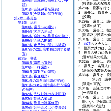
第80条
(会議録に掲載しない事
(投票用紙の配布及
項)
第28条
投票を行う
第81条
(会議録署名議員)
2
議長は、職員を
第82条
(会議録の保存年限)
(投票)
第2章
委員会
第29条
議員は、議
第1節
総則
(投票の終了)
第83条
(議長への通知)
第30条
議長は、投
第84条
(欠席の届出)
(開票及び投票の効
第85条
(会議中の委員会の禁止)
第31条
議長は、開
第86条
(会議の開閉)
2
前項
の立会人は
第87条
(定足数に関する措置)
3
投票の効力は、
第87条の2
(出席委員に関する措
4
投票の効力に係る
置)
(選挙結果の報告)
第2節
審査
第32条
議長は、選
第88条
(議題の宣告)
2
議長は、当選人
第89条
(一括議題)
(選挙関係書類の保
第90条
(議案等の朗読)
第33条
議長は、投
第91条
(審査順序)
第5節
議
第91条の2
(自由討議の実施)
(議題の宣告)
第91条の3
(自由討議を行う場合
第34条
会議に付す
の順序)
(一括議題)
第92条
(先決動議の表決順序)
第35条
議長は、必
第93条
(動議の撤回)
用いないで会議に
第94条
(委員の議案修正)
(議案等の朗読)
第95条
(分科会又は小委員会)
第36条
議長は、必