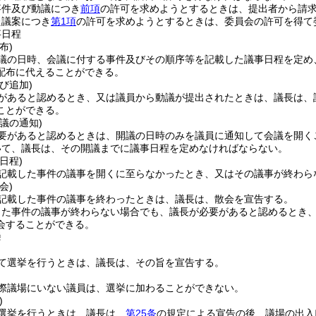
事件及び動議につき
前項
の許可を求めようとするときは、提出者から請
た議案につき
第1項
の許可を求めようとするときは、委員会の許可を得て
事日程
布)
議の日時、会議に付する事件及びその順序等を記載した議事日程を定め
配布に代えることができる。
び追加)
があると認めるとき、又は議員から動議が提出されたときは、議長は、
ことができる。
議の通知)
要があると認めるときは、開議の日時のみを議員に通知して会議を開く
いて、議長は、その開議までに議事日程を定めなければならない。
日程)
記載した事件の議事を開くに至らなかったとき、又はその議事が終わら
会)
記載した事件の議事を終わったときは、議長は、散会を宣告する。
した事件の議事が終わらない場合でも、議長が必要があると認めるとき
会することができる。
挙
て選挙を行うときは、議長は、その旨を宣告する。
際議場にいない議員は、選挙に加わることができない。
)
選挙を行うときは、議長は、
第25条
の規定による宣告の後、議場の出入