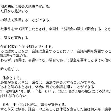
会期の初めに議会の議決で定める。
れた日から起算する。
会の議決で延長することができる。
れた事件を全て議了したときは、会期中でも議会の議決で閉会すること
は、議長が宣告する。
午前10時から午後5時までとする。
あると認めるときは、会議に宣告することにより、会議時間を変更する
議に諮って決める。
かわらず、議長は、会議中でない場合であって緊急を要するときその他
号鈴で報ずる。
、休会とする。
他必要があるときは、議会は、議決で休会とすることができる。
があると認めるときは、休会の日でも会議を開くことができる。
22年法律第67号。以下「法」という。)
第114条第1項の規定による請
なければならない。
、延会、中止又は休憩は、議長が宣告する。
告する前又は散会、延会、中止若しくは休憩を宣告した後は何人も、議