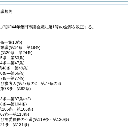
会議規則
(昭和44年飯田市議会規則第1号)の全部を改正する。
1条―第13条)
び動議
(第14条―第19条)
程
(第20条―第24条)
25条―第33条)
34条―第47条)
第48条・第49条)
50条―第66条)
67条―第77条)
及び参考人
(第77条の2―第77条の8)
(第78条―第82条)
83条―第87条の2)
88条―第104条)
第105条・第106条)
107条―第118条)
及び副委員長の互選
(第119条・第120条)
121条―第131条)