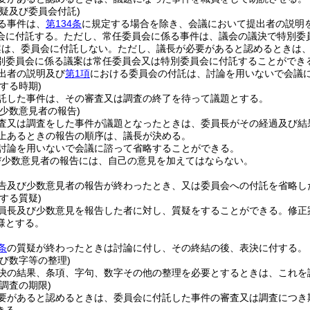
疑及び委員会付託)
る事件は、
第134条
に規定する場合を除き、会議において提出者の説明
会に付託する。
ただし、常任委員会に係る事件は、議会の議決で特別委
案は、委員会に付託しない。
ただし、議長が必要があると認めるときは
別委員会に係る議案は常任委員会又は特別委員会に付託することができ
出者の説明及び
第1項
における委員会の付託は、討論を用いないで会議
する時期)
託した事件は、その審査又は調査の終了を待って議題とする。
少数意見者の報告)
査又は調査をした事件が議題となったときは、委員長がその経過及び結
以上あるときの報告の順序は、議長が決める。
討論を用いないで会議に諮って省略することができる。
び少数意見者の報告には、自己の意見を加えてはならない。
告及び少数意見者の報告が終わったとき、又は委員会への付託を省略し
する質疑)
員長及び少数意見を報告した者に対し、質疑をすることができる。
修正
様とする。
条
の質疑が終わったときは討論に付し、その終結の後、表決に付する。
び数字等の整理)
決の結果、条項、字句、数字その他の整理を必要とするときは、これを
調査の期限)
要があると認めるときは、委員会に付託した事件の審査又は調査につき