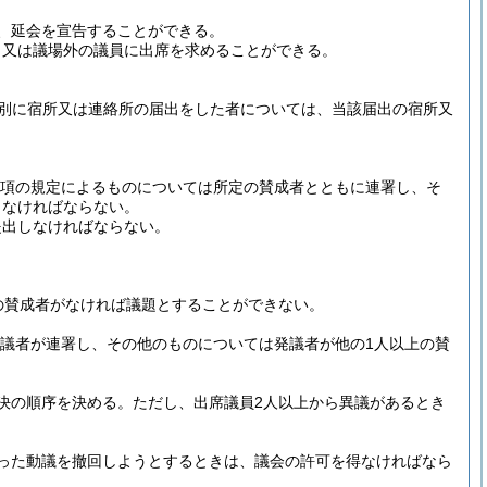
、延会を宣告することができる。
、又は議場外の議員に出席を求めることができる。
(別に宿所又は連絡所の届出をした者については、当該届出の宿所又
2項の規定によるものについては所定の賛成者とともに連署し、そ
しなければならない。
提出しなければならない。
の賛成者がなければ議題とすることができない。
発議者が連署し、その他のものについては発議者が他の1人以上の賛
決の順序を決める。
ただし、出席議員2人以上から異議があるとき
った動議を撤回しようとするときは、議会の許可を得なければなら