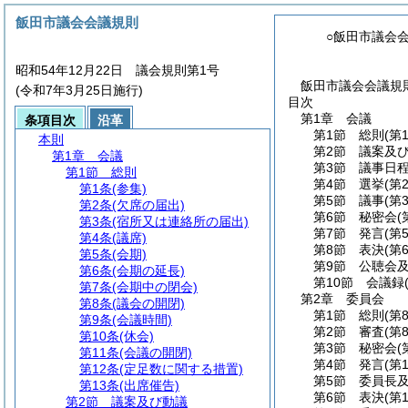
飯田市議会会議規則
○飯田市議会
昭和54年12月22日 議会規則第1号
飯田市議会会議規則
(令和7年3月25日施行)
目次
第1章
会議
条項目次
沿革
第1節
総則
(第
本則
第2節
議案及
第1章
会議
第3節
議事日
第1節
総則
第4節
選挙
(第
第1条
(参集)
第5節
議事
(第
第2条
(欠席の届出)
第6節
秘密会
(
第3条
(宿所又は連絡所の届出)
第7節
発言
(第
第4条
(議席)
第8節
表決
(第
第5条
(会期)
第9節
公聴会
第6条
(会期の延長)
第10節
会議録
第7条
(会期中の閉会)
第2章
委員会
第8条
(議会の開閉)
第1節
総則
(第
第9条
(会議時間)
第2節
審査
(第
第10条
(休会)
第3節
秘密会
(
第11条
(会議の開閉)
第4節
発言
(第
第12条
(定足数に関する措置)
第5節
委員長
第13条
(出席催告)
第6節
表決
(第
第2節
議案及び動議