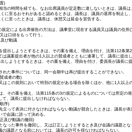
置)
相当の時間を経ても、なお出席議員が定足数に達しないときは、議長は
欠くに至るおそれがあると認めるときは、議長は、議員の退席を制止し
欠くに至ったときは、議長は、休憩又は延会を宣告する。
条の規定による出席催告の方法は、議事堂に現在する議員又は議員の住所
又は口頭をもって行う。
案及び動議
を提出しようとするときは、その案を備え、理由を付け、法第112条第
ては議案提出者が他の1人以上の賛成者とともに連署して、議長に提出
提出しようとするときは、その案を備え、理由を付け、委員長が議長に
された事件については、同一会期中は再び提出することができない。
賛成者の数)
又はこの規則において特別の規定がある場合を除くほか、他に1人以上
は、その案を備え、法第115条の3の規定によるものについては所定の
して、議長に提出しなければならない。
順序)
先立って表決に付さなければならない動議が競合したときは、議長が表
いで会議に諮って決める。
正及び動議の撤回)
となった事件を撤回し、又は訂正しようとするとき及び会議の議題とな
議の議題となる前においては、議長の許可を得なければならない。