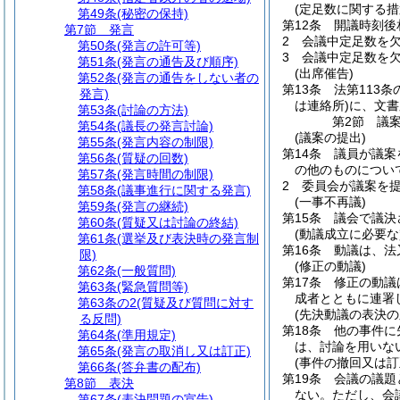
(定足数に関する措
第49条
(秘密の保持)
第12条
開議時刻後
第7節
発言
2
会議中定足数を
第50条
(発言の許可等)
3
会議中定足数を
第51条
(発言の通告及び順序)
(出席催告)
第52条
(発言の通告をしない者の
第13条
法第113
発言)
は連絡所)
に、文書
第53条
(討論の方法)
第2節
議
第54条
(議長の発言討論)
(議案の提出)
第55条
(発言内容の制限)
第14条
議員が議案
第56条
(質疑の回数)
の他のものについ
第57条
(発言時間の制限)
2
委員会が議案を
第58条
(議事進行に関する発言)
(一事不再議)
第59条
(発言の継続)
第15条
議会で議決
第60条
(質疑又は討論の終結)
(動議成立に必要な
第61条
(選挙及び表決時の発言制
第16条
動議は、法
限)
(修正の動議)
第62条
(一般質問)
第17条
修正の動議
第63条
(緊急質問等)
成者とともに連署
第63条の2
(質疑及び質問に対す
(先決動議の表決の
る反問)
第18条
他の事件に
第64条
(準用規定)
は、討論を用いな
第65条
(発言の取消し又は訂正)
(事件の撤回又は訂
第66条
(答弁書の配布)
第19条
会議の議題
第8節
表決
ない。
ただし、会
第67条
(表決問題の宣告)