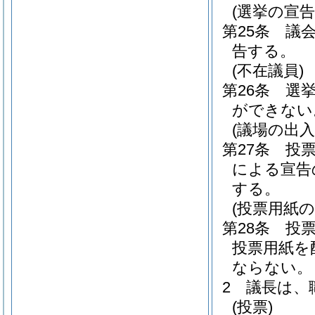
(選挙の宣告
第25条
議
告する。
(不在議員)
第26条
選
ができない
(議場の出入
第27条
投
による宣告
する。
(投票用紙
第28条
投
投票用紙を
ならない。
2
議長は、
(投票)