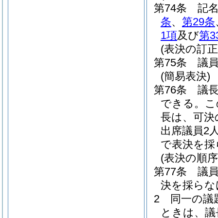
第74条
記
条
、
第29条
1項
及び
第3
(表決の訂正
第75条
議
(簡易表決)
第76条
議
できる。
こ
長は、可決
出席議員2
で表決を採
(表決の順序
第77条
議
決を採らな
2
同一の議
ときは、議