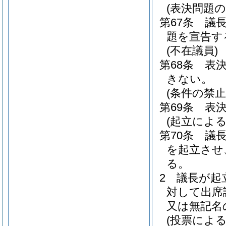
(表決問題の
第67条
議
題を宣告す
(不在議員)
第68条
表
きない。
(条件の禁止
第69条
表
(起立による
第70条
議
を起立させ
る。
2
議長が起
対して出席
又は無記名
(投票による