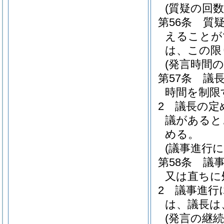
(質疑の回数
第56条
質
えることが
は、この限
(発言時間の
第57条
議
時間を制限
2
議長の定
議があると
める。
(議事進行
第58条
議
又は直ちに
2
議事進行
は、議長は
(発言の継続