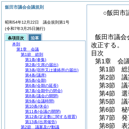
飯田市議会会議規則
○飯田市
昭和54年12月22日 議会規則第1号
(令和7年3月25日施行)
飯田市議会
条項目次
沿革
改正する。
本則
第1章
会議
目次
第1節
総則
第1条
(参集)
第1章
会
第2条
(欠席の届出)
第1節
総
第3条
(宿所又は連絡所の届出)
第4条
(議席)
第2節
議
第5条
(会期)
第3節
議
第6条
(会期の延長)
第7条
(会期中の閉会)
第4節
選
第8条
(議会の開閉)
第5節
議
第9条
(会議時間)
第10条
(休会)
第6節
秘
第11条
(会議の開閉)
第7節
発
第12条
(定足数に関する措置)
第13条
(出席催告)
第8節
表
第2節
議案及び動議