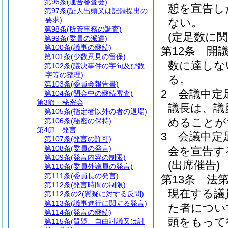
第96条
(連合審査会)
憩を宣告し
第97条
(証人出頭又は記録提出の
要求)
ない。
第98条
(所管事務の調査)
(定足数に関
第99条
(委員の派遣)
第100条
(議事の継続)
第12条
開
第101条
(少数意見の留保)
数に達しな
第102条
(議決事件の字句及び数
字等の整理)
る。
第103条
(委員会報告書)
2
会議中定
第104条
(閉会中の継続審査)
第3節
秘密会
議長は、議
第105条
(指定者以外の者の退場)
めることが
第106条
(秘密の保持)
第4節
発言
3
会議中定
第107条
(発言の許可)
第108条
(委員の発言)
会を宣告す
第109条
(発言内容の制限)
(出席催告)
第110条
(委員外議員の発言)
第111条
(委員長の発言)
第13条
法
第112条
(発言時間の制限)
現在する議
第112条の2
(質疑に対する反問)
第113条
(議事進行に関する発言)
た者につい
第114条
(発言の継続)
頭をもって
第115条
(質疑、自由討議又は討