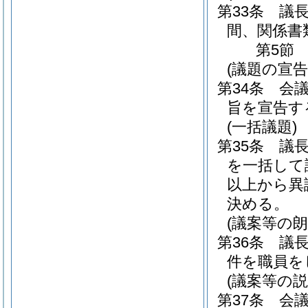
第33条
議
間、関係書
第5節
(議題の宣告
第34条
会
旨を宣告す
(一括議題)
第35条
議
を一括して
以上から異
決める。
(議案等の朗
第36条
議
件を職員を
(議案等の
第37条
会