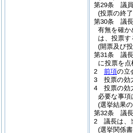
第29条
議
(投票の終了
第30条
議
有無を確か
は、投票す
(開票及び投
第31条
議
に投票を点
2
前項
の立
3
投票の効
4
投票の効
必要な事項
(選挙結果の
第32条
議
2
議長は、
(選挙関係書