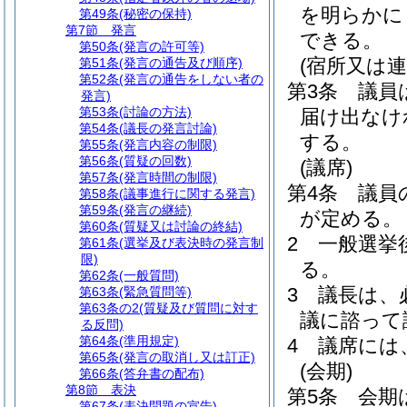
を明らかに
第49条
(秘密の保持)
第7節
発言
できる。
第50条
(発言の許可等)
(宿所又は連
第51条
(発言の通告及び順序)
第52条
(発言の通告をしない者の
第3条
議員
発言)
第53条
(討論の方法)
届け出なけ
第54条
(議長の発言討論)
する。
第55条
(発言内容の制限)
第56条
(質疑の回数)
(議席)
第57条
(発言時間の制限)
第4条
議員
第58条
(議事進行に関する発言)
第59条
(発言の継続)
が定める。
第60条
(質疑又は討論の終結)
2
一般選挙
第61条
(選挙及び表決時の発言制
限)
る。
第62条
(一般質問)
3
議長は、
第63条
(緊急質問等)
第63条の2
(質疑及び質問に対す
議に諮って
る反問)
第64条
(準用規定)
4
議席には
第65条
(発言の取消し又は訂正)
(会期)
第66条
(答弁書の配布)
第8節
表決
第5条
会期
第67条
(表決問題の宣告)