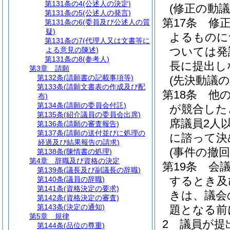
第131条の4
(公述人の決定)
(修正の動議
第131条の5
(公述人の発言)
第17条
修正
第131条の6
(委員及び公述人の質
疑)
よるものに
第131条の7
(代理人又は文書等に
ついては発
よる意見の陳述)
第131条の8
(参考人)
長に提出し
第3章
請願
第132条
(請願書の記載事項等)
(先決動議の
第133条
(請願文書表の作成及び配
第18条
他
布)
第134条
(請願の委員会付託)
が競合した
第135条
(紹介議員の委員会出席)
席議員2人
第136条
(請願の審査報告)
第137条
(請願の送付並びに処理の
に諮って決
経過及び結果報告の請求)
(事件の撤
第138条
(陳情書の処理)
第4章
辞職及び資格の決定
第19条
会
第139条
(議長及び副議長の辞職)
するとき及
第140条
(議員の辞職)
第141条
(資格決定の要求)
きは、議会
第142条
(資格決定の審査)
第143条
(決定の通知)
題となる前
第5章
規律
2
議員が提
第144条
(品位の尊重)