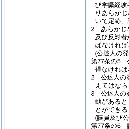
び学識経験
りあらかじ
いて定め、
2
あらかじ
及び反対者
ばなければ
(公述人の発
第77条の5
得なければ
2
公述人の
えてはなら
3
公述人の
動があると
とができる
(議員及び公
第77条の6