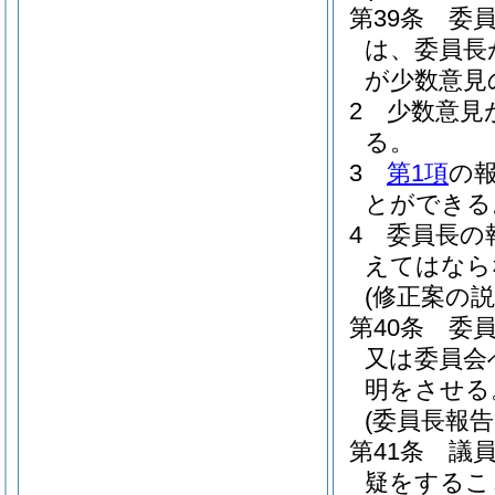
第39条
委
は、委員長
が少数意見
2
少数意見
る。
3
第1項
の
とができる
4
委員長の
えてはなら
(修正案の説
第40条
委
又は委員会
明をさせる
(委員長報
第41条
議
疑をするこ