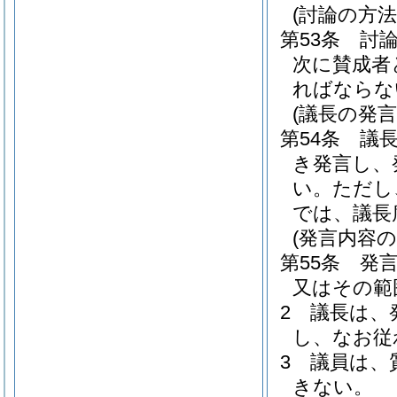
(討論の方法
第53条
討
次に賛成者
ればならな
(議長の発言
第54条
議
き発言し、
い。
ただし
では、議長
(発言内容の
第55条
発
又はその範
2
議長は、
し、なお従
3
議員は、
きない。