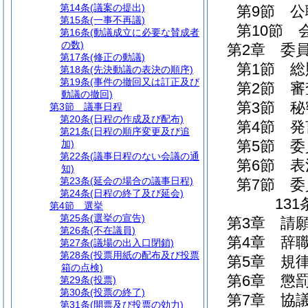
第14条
(議案の提出)
第9節
公
第15条
(一事不再議)
第10節
第16条
(動議成立に必要な賛成者
の数)
第2章
委
第17条
(修正の動議)
第1節
総
第18条
(先決動議の表決の順序)
第19条
(事件の撤回又は訂正及び
第2節
審
動議の撤回)
第3節
秘
第3節
議事日程
第20条
(日程の作成及び配布)
第4節
発
第21条
(日程の順序変更及び追
第5節
委
加)
第22条
(議事日程のない会議の通
第6節
表
知)
第23条
(延会の場合の議事日程)
第7節
委
第24条
(日程の終了及び延会)
131
第4節
選挙
第25条
(選挙の宣告)
第3章
請
第26条
(不在議員)
第4章
辞
第27条
(議場の出入口閉鎖)
第28条
(投票用紙の配布及び投票
第5章
規
箱の点検)
第6章
懲
第29条
(投票)
第30条
(投票の終了)
第7章
協
第31条
(開票及び投票の効力)