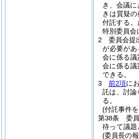
き、会議に
きは質疑の
付託する。
特別委員会
2
委員会提
が必要があ
会に係る議
会に係る議
できる。
3
前2項
に
託は、討論
る。
(付託事件
第38条
委
待って議題
(委員長の