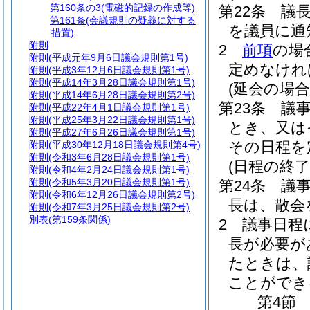
第160条の3
(電磁的記録の作成等)
第22条
議
第161条
(会議規則の疑義に対する
を議員に通
措置)
附則
2
前項
の場
附則
(平成元年9月6日議会規則第1号)
定めなけれ
附則
(平成3年12月6日議会規則第1号)
附則
(平成14年3月28日議会規則第1号)
(延会の場合
附則
(平成14年6月28日議会規則第2号)
第23条
議
附則
(平成22年4月1日議会規則第1号)
附則
(平成25年3月22日議会規則第1号)
とき、又は
附則
(平成27年6月26日議会規則第1号)
その日程を
附則
(平成30年12月18日議会規則第4号)
附則
(令和3年6月28日議会規則第1号)
(日程の終了
附則
(令和4年2月24日議会規則第1号)
附則
(令和5年3月20日議会規則第1号)
第24条
議
附則
(令和6年12月26日議会規則第2号)
長は、散会
附則
(令和7年3月25日議会規則第2号)
別表
(第159条関係)
2
議事日程
長が必要が
たときは、
ことができ
第4節