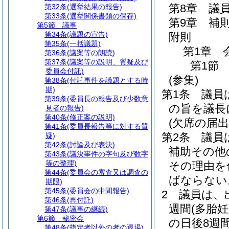
第8章
議
第32条
(選挙結果の報告)
第33条
(選挙関係書類の保存)
第9章
補
第5節
議事
第34条
(議題の宣告)
附則
第35条
(一括議題)
第1章
第36条
(議案等の朗読)
第37条
(議案等の説明、質疑及び
第1節
委員会付託)
(参集)
第38条
(付託事件を議題とする時
期)
第1条
議員
第39条
(委員長の報告及び少数意
の旨を議長
見者の報告)
第40条
(修正案の説明)
(欠席の届出
第41条
(委員長報告等に対する質
第2条
議員
疑)
第42条
(討論及び表決)
補助その他
第43条
(議決事件の字句及び数字
等の整理)
その理由を
第44条
(委員会の審査又は調査の
ばならない
期限)
第45条
(委員会の中間報告)
2
議員は、
第46条
(再付託)
週間
(多胎
第47条
(議事の継続)
第6節
秘密会
の日後8週
第48条
(指定者以外の者の退場)