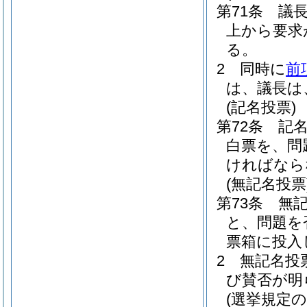
第71条
議
上から要求
る。
2
同時に
前
は、議長は
(記名投票)
第72条
記
白票を、問
ければなら
(無記名投票
第73条
無
と、問題を
票箱に投入
2
無記名投
び賛否が明
(選挙規定の