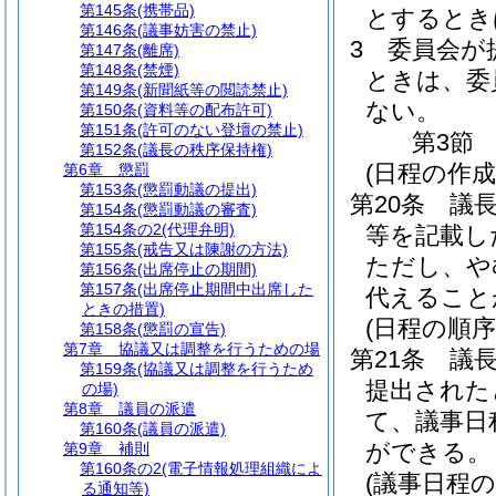
第145条
(携帯品)
とするとき
第146条
(議事妨害の禁止)
3
委員会が
第147条
(離席)
第148条
(禁煙)
ときは、委
第149条
(新聞紙等の閲読禁止)
ない。
第150条
(資料等の配布許可)
第151条
(許可のない登壇の禁止)
第3節
第152条
(議長の秩序保持権)
(日程の作成
第6章
懲罰
第153条
(懲罰動議の提出)
第20条
議
第154条
(懲罰動議の審査)
第154条の2
(代理弁明)
等を記載し
第155条
(戒告又は陳謝の方法)
ただし、や
第156条
(出席停止の期間)
第157条
(出席停止期間中出席した
代えること
ときの措置)
(日程の順
第158条
(懲罰の宣告)
第7章
協議又は調整を行うための場
第21条
議
第159条
(協議又は調整を行うため
提出された
の場)
第8章
議員の派遣
て、議事日
第160条
(議員の派遣)
ができる。
第9章
補則
第160条の2
(電子情報処理組織によ
(議事日程
る通知等)