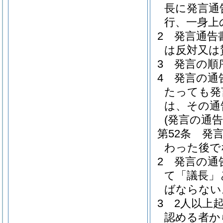
長に発言通
行、一身上
2
発言通告
は反対又は
3
発言の順
4
発言の通
たっても発
は、その通
(発言の通
第52条
発
わった後で
2
発言の通
て「議長」
ばならない
3
2人以上
認める者か