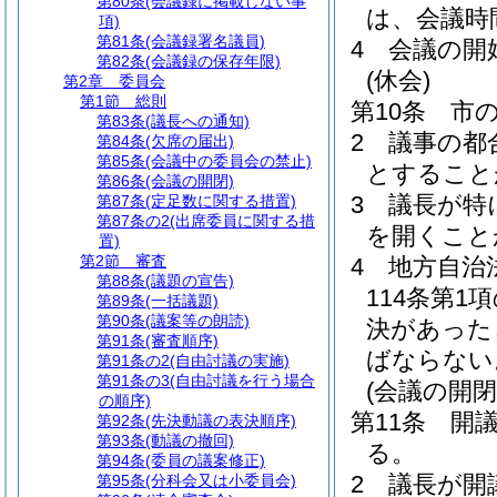
第80条
(会議録に掲載しない事
は、会議時
項)
第81条
(会議録署名議員)
4
会議の開
第82条
(会議録の保存年限)
(休会)
第2章
委員会
第1節
総則
第10条
市
第83条
(議長への通知)
2
議事の都
第84条
(欠席の届出)
第85条
(会議中の委員会の禁止)
とすること
第86条
(会議の開閉)
3
議長が特
第87条
(定足数に関する措置)
第87条の2
(出席委員に関する措
を開くこと
置)
第2節
審査
4
地方自治
第88条
(議題の宣告)
114条第
第89条
(一括議題)
第90条
(議案等の朗読)
決があった
第91条
(審査順序)
ばならない
第91条の2
(自由討議の実施)
第91条の3
(自由討議を行う場合
(会議の開閉
の順序)
第11条
開
第92条
(先決動議の表決順序)
第93条
(動議の撤回)
る。
第94条
(委員の議案修正)
2
議長が開
第95条
(分科会又は小委員会)