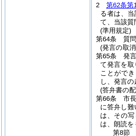
2
第62条第
る者は、当
て、当該質
(準用規定)
第64条
質
(発言の取
第65条
発
て発言を取
ことができ
し、発言の
(答弁書の配
第66条
市
に答弁し難
は、その写
は、朗読を
第8節