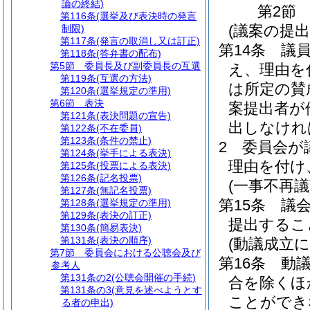
論の終結)
第2節
第116条
(選挙及び表決時の発言
(議案の提出
制限)
第117条
(発言の取消し又は訂正)
第14条
議
第118条
(答弁書の配布)
第5節
委員長及び副委員長の互選
え、理由を
第119条
(互選の方法)
は所定の賛
第120条
(選挙規定の準用)
第6節
表決
案提出者が
第121条
(表決問題の宣告)
出しなけれ
第122条
(不在委員)
第123条
(条件の禁止)
2
委員会が
第124条
(挙手による表決)
理由を付け
第125条
(投票による表決)
第126条
(記名投票)
(一事不再議
第127条
(無記名投票)
第15条
議
第128条
(選挙規定の準用)
第129条
(表決の訂正)
提出するこ
第130条
(簡易表決)
第131条
(表決の順序)
(動議成立
第7節
委員会における公聴会及び
第16条
動
参考人
第131条の2
(公聴会開催の手続)
合を除くほ
第131条の3
(意見を述べようとす
ことができ
る者の申出)