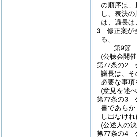
の順序は、
し、表決の
は、議長は
3
修正案が
る。
第9節
(公聴会開催
第77条の2
議長は、そ
必要な事項
(意見を述
第77条の3
書であらか
し出なけれ
(公述人の決
第77条の4