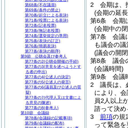
2
会期は、
第68条
(不在議員)
第69条
(条件の禁止)
(会期の延長
第70条
(起立による表決)
第6条
会期
第71条
(投票による表決)
第72条
(記名投票)
(会期中の閉
第73条
(無記名投票)
第7条
会議
第74条
(選挙規定の準用)
第75条
(表決の訂正)
も議会の議
第76条
(簡易表決)
第77条
(表決の順序)
(議会の開閉
第9節
公聴会及び参考人
第8条
議会
第77条の2
(公聴会開催の手続)
第77条の3
(意見を述べようとす
(会議時間)
る者の申出)
第9条
会議
第77条の4
(公述人の決定)
第77条の5
(公述人の発言)
2
議長は、
第77条の6
(議員及び公述人の質
により、会
疑)
第77条の7
(代理人又は文書によ
員2人以上
る意見の陳述)
諮って決め
第77条の8
(参考人)
第10節
会議録
3
前項
の規
第78条
(会議録の記載事項)
第79条
(会議録の配布)
って緊急を