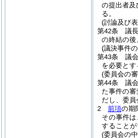
の提出者及
る。
(討論及び表
第42条
議
の終結の後
(議決事件
第43条
議
を必要とす
(委員会の
第44条
議
た事件の審
だし、委員
2
前項
の期
その事件は
することが
(委員会の中