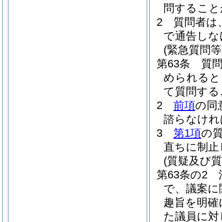
問すること
2
質問者は
で通告しな
(緊急質問等
第63条
質
められると
て質問する
2
前項
の同
諮らなけれ
3
第1項
の
直ちに制止
(質疑及び
第63条の2
で、議案に
趣旨を明確
た議員に対