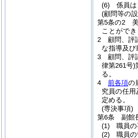
(6)
係員は
(顧問等の設
第5条の2
ことができ
2
顧問、評
な指導及び
3
顧問、評
律第261号)
る。
4
前各項
の
究員の任用
定める。
(専決事項)
第6条
副館
(1)
職員の
(2)
職員の