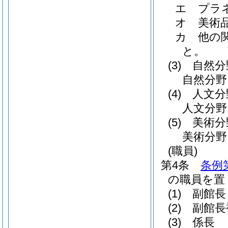
エ
プラ
オ
美術
カ
他の
と。
(3)
自然分
自然分
(4)
人文分
人文分
(5)
美術分
美術分
(職員)
第4条
条例
の職員を置
(1)
副館長
(2)
副館長
(3)
係長