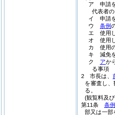
ア
申請
代表者の
イ
申請
ウ
条例
エ
使用
オ
使用
カ
使用
キ
減免
ク
ア
か
る事項
2
市長は、
を審査し、
る。
(観覧料及
第11条
条例
部又は一部