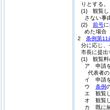
りとする。
(1)
観覧し
さない事
(2)
前号
に
めた場合
2
条例第11
分に応じ、
市長に提出
(1)
観覧料
ア
申請
代表者の
イ
申請
ウ
条例
エ
観覧
オ
観覧
カ
既に