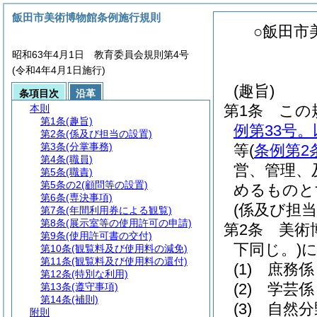
飯田市美術博物館条例施行規則
○飯田市
昭和63年4月1日 教育委員会規則第4号
(令和4年4月1日施行)
(趣旨)
条項目次
沿革
第1条
この
本則
第1条
(趣旨)
例第33号
第2条
(係及び担当の設置)
第3条
(分掌事務)
等
(
条例第2
第4条
(職員)
営、管理、
第5条
(職責)
第5条の2
(顧問等の設置)
めるものと
第6条
(専決事項)
(係及び担当
第7条
(年間利用券による観覧)
第8条
(展示室等の使用許可の申請)
第2条
美術
第9条
(使用許可書の交付)
下同じ。)
第10条
(観覧料及び使用料の減免)
第11条
(観覧料及び使用料の還付)
(1)
庶務係
第12条
(特別な利用)
(2)
学芸係
第13条
(遵守事項)
第14条
(補則)
(3)
自然分
附則