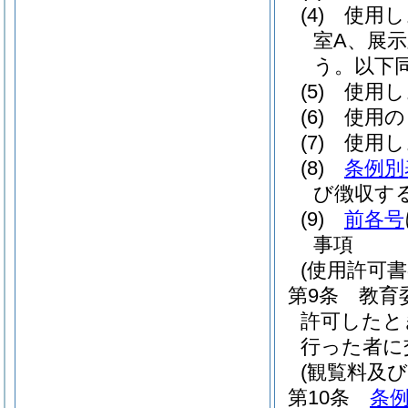
(4)
使用し
室A、展
う。以下同
(5)
使用し
(6)
使用の
(7)
使用し
(8)
条例別
び徴収す
(9)
前各号
事項
(使用許可書
第9条
教育
許可したと
行った者に
(観覧料及
第10条
条例