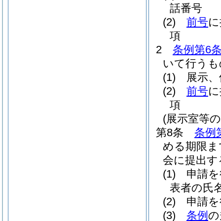
話番号
(2)
前号
に
項
2
条例第6条
いて行うも
(1)
展示、
(2)
前号
に
項
(展示室等
第8条
条例
める期限ま
会に提出す
(1)
申請を
表者の氏
(2)
申請を
(3)
条例
の