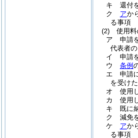
キ
還付
ク
ア
か
る事項
(2)
使用料
ア
申請
代表者の
イ
申請
ウ
条例
エ
申請
を受け
オ
使用
カ
使用
キ
既に
ク
減免
ケ
ア
か
る事項