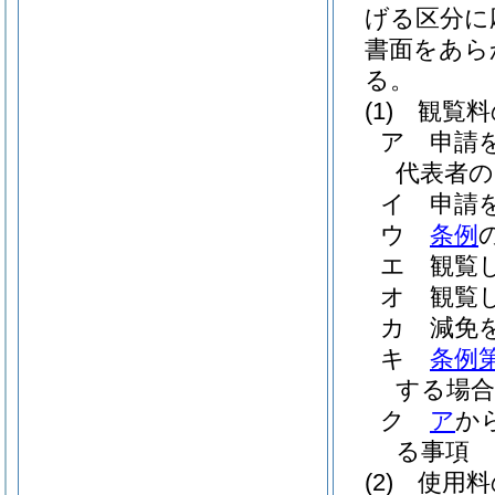
げる区分に
書面をあら
る。
(1)
観覧料
ア
申請
代表者の
イ
申請
ウ
条例
エ
観覧
オ
観覧
カ
減免
キ
条例第
する場合
ク
ア
か
る事項
(2)
使用料