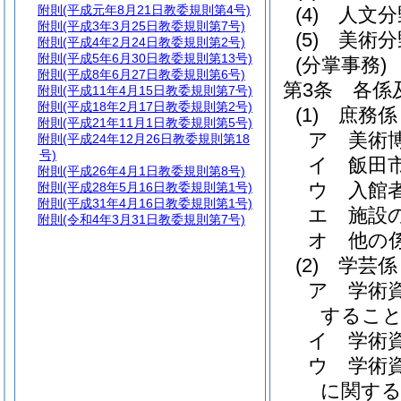
附則
(平成元年8月21日教委規則第4号)
(4)
人文分
附則
(平成3年3月25日教委規則第7号)
(5)
美術分
附則
(平成4年2月24日教委規則第2号)
附則
(平成5年6月30日教委規則第13号)
(分掌事務)
附則
(平成8年6月27日教委規則第6号)
第3条
各係
附則
(平成11年4月15日教委規則第7号)
附則
(平成18年2月17日教委規則第2号)
(1)
庶務係
附則
(平成21年11月1日教委規則第5号)
ア
美術
附則
(平成24年12月26日教委規則第18
号)
イ
飯田
附則
(平成26年4月1日教委規則第8号)
ウ
入館
附則
(平成28年5月16日教委規則第1号)
附則
(平成31年4月16日教委規則第1号)
エ
施設
附則
(令和4年3月31日教委規則第7号)
オ
他の
(2)
学芸係
ア
学術
するこ
イ
学術
ウ
学術
に関す