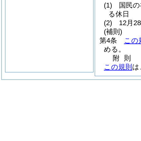
(1)
国民の
る休日
(2)
12月
(補則)
第4条
この
める。
附
則
この規則
は