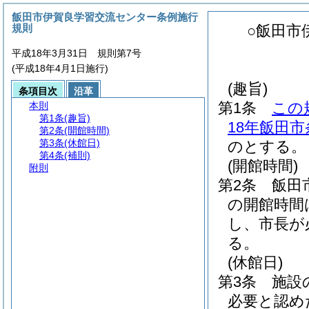
飯田市伊賀良学習交流センター条例施行
規則
○飯田市
平成18年3月31日 規則第7号
(平成18年4月1日施行)
(趣旨)
条項目次
沿革
第1条
この
本則
第1条
(趣旨)
18年飯田市
第2条
(開館時間)
第3条
(休館日)
のとする。
第4条
(補則)
(開館時間)
附則
第2条
飯田
の開館時間
し、市長が
る。
(休館日)
第3条
施設
必要と認め