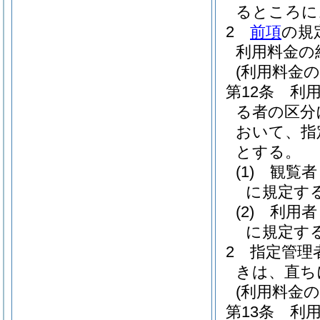
るところに
2
前項
の規
利用料金の
(利用料金の
第12条
利
る者の区分
おいて、指
とする。
(1)
観覧
に規定す
(2)
利用
に規定す
2
指定管理
きは、直ち
(利用料金の
第13条
利