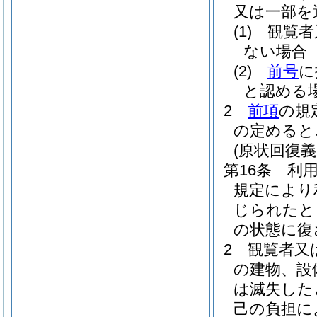
又は一部を
(1)
観覧者
ない場合
(2)
前号
に
と認める
2
前項
の規
の定めると
(原状回復義
第16条
利
規定により
じられたと
の状態に復
2
観覧者又
の建物、設
は滅失した
己の負担に