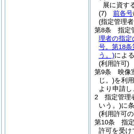
展に資す
(7)
前各号
(指定管理
第8条
指定
理者の指定
号。第18
う。)
によ
(利用許可)
第9条
映像
じ。)
を利
より申請し
2
指定管理
いう。)
に
(利用許可の
第10条
指
許可を受け