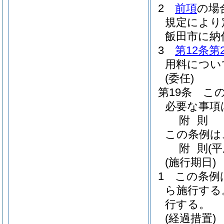
2
前項
の場
規定により
飯田市に納
3
第12条第
用料につい
(委任)
第19条
こ
必要な事項
附
則
この条例は
附
則
(
(施行期日)
1
この条例は
ら施行する
行する。
(経過措置)