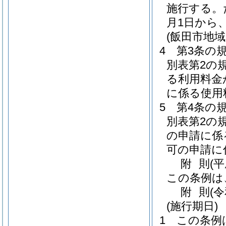
施行する。
月1日から
(飯田市地
4
第3条の
別表第2の
る利用料金
に係る使用
5
第4条の
別表第2の
の申請に係
可の申請に
附
則
(
この条例は
附
則
(
(施行期日)
1
この条例