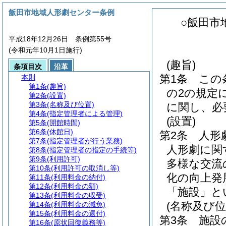
飯田市地域人形劇センター条例
○飯田市
平成18年12月26日 条例第55号
(令和元年10月1日施行)
(趣旨)
条項目次
沿革
第1条
この
本則
第1条
(趣旨)
の2の規定
第2条
(設置)
第3条
(名称及び位置)
に関し、必
第4条
(指定管理者による管理)
(設置)
第5条
(開館時間)
第6条
(休館日)
第2条
人形
第7条
(指定管理者が行う業務)
人形劇に関
第8条
(指定管理者の指定の手続等)
第9条
(利用許可)
多様な交流
第10条
(利用許可の取消し等)
化の向上発
第11条
(利用料金の納付)
第12条
(利用料金の額)
「施設」と
第13条
(利用料金の収受)
(名称及び位
第14条
(利用料金の減免)
第15条
(利用料金の還付)
第3条
施設
第16条
(原状回復義務等)