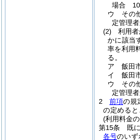
場合 1
ウ
その
定管理者
(2)
利用者
かに該当
率を利用
る。
ア
飯田
イ
飯田
ウ
その
定管理者
2
前項
の規
の定めると
(利用料金の
第15条
既
各号
のいず