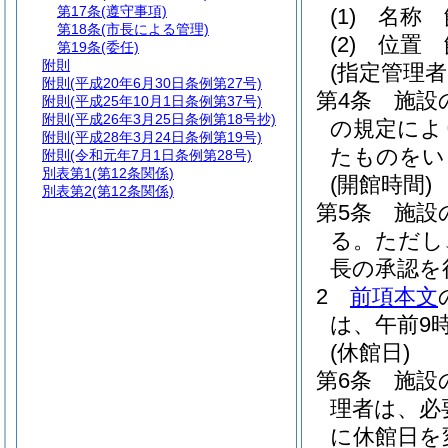
第17条
(遵守事項)
(1)
名称 
第18条
(市長による管理)
(2)
位置 
第19条
(委任)
附則
(指定管理
附則
(平成20年6月30日条例第27号)
第4条
施設
附則
(平成25年10月1日条例第37号)
附則
(平成26年3月25日条例第18号抄)
の規定によ
附則
(平成28年3月24日条例第19号)
たものをい
附則
(令和元年7月1日条例第28号)
別表第1
(第12条関係)
(開館時間)
別表第2
(第12条関係)
第5条
施設
る。
ただし
長の承認を
2
前項本文
は、午前9
(休館日)
第6条
施設
理者は、必
に休館日を