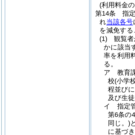
(利用料金の
第14条
指
れ
当該各号
を減免する
(1)
観覧者
かに該当
率を利用
る。
ア
教育
校
(小学
程並びに
及び生徒
イ
指定
第6条の
同じ。)
に基づ