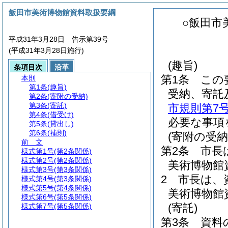
飯田市美術博物館資料取扱要綱
○飯田市
平成31年3月28日 告示第39号
(平成31年3月28日施行)
(趣旨)
条項目次
沿革
第1条
この
本則
第1条
(趣旨)
受納、寄託
第2条
(寄附の受納)
第3条
(寄託)
市規則第7
第4条
(借受け)
必要な事項
第5条
(貸出し)
第6条
(補則)
(寄附の受納
前 文
第2条
市長
様式第1号
(第2条関係)
様式第2号
(第2条関係)
美術博物館
様式第3号
(第3条関係)
2
市長は、
様式第4号
(第3条関係)
様式第5号
(第4条関係)
美術博物館
様式第6号
(第5条関係)
(寄託)
様式第7号
(第5条関係)
第3条
資料