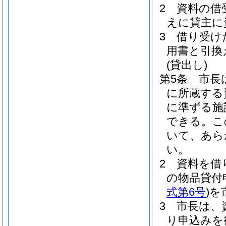
2
資料の借
えに貸主に
3
借り受け
用書と引換
(貸出し)
第5条
市長
に所蔵する
に準ずる施
できる。
こ
いて、あら
い。
2
資料を借
の物品貸付
式第6号
)
を
3
市長は、
り申込みを