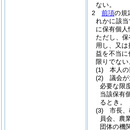
ない。
2
前項
の規
れかに該当
に保有個人
ただし、保
用し、又は
益を不当に
限りでない
(1)
本人の
(2)
議会が
必要な限
当該保有
るとき。
(3)
市長、
員会、農
団体の機