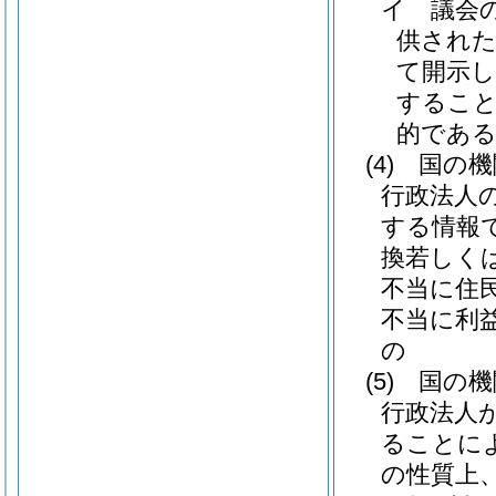
イ
議会
供され
て開示
すること
的であ
(4)
国の機
行政法人
する情報
換若しく
不当に住
不当に利
の
(5)
国の機
行政法人
ることに
の性質上