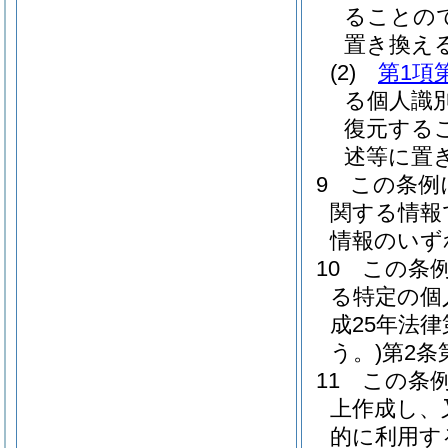
ることの
置き換え
(2)
第1項
る個人識
復元する
述等に置
9
この条例
関する情報
情報のいず
10
この条
る特定の個
成25年法
う。)
第2条
11
この条
上作成し、
的に利用す