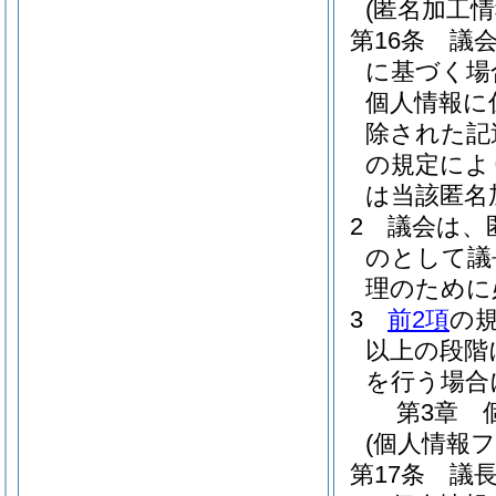
(匿名加工
第16条
議
に基づく場
個人情報に
除された記
の規定によ
は当該匿名
2
議会は、
のとして議
理のために
3
前2項
の
以上の段階
を行う場合
第3章
(個人情報
第17条
議