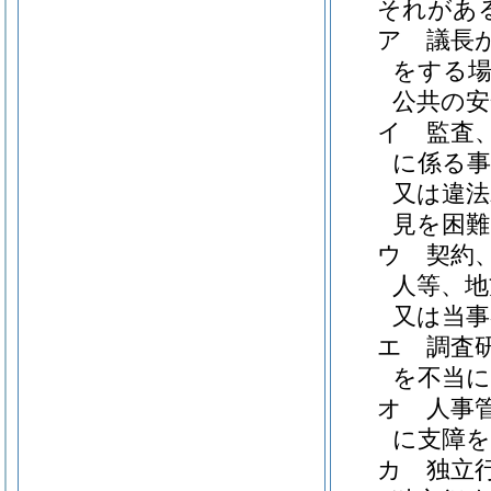
それがあ
ア
議長
をする場
公共の安
イ
監査
に係る事
又は違法
見を困
ウ
契約
人等、地
又は当
エ
調査
を不当
オ
人事
に支障
カ
独立