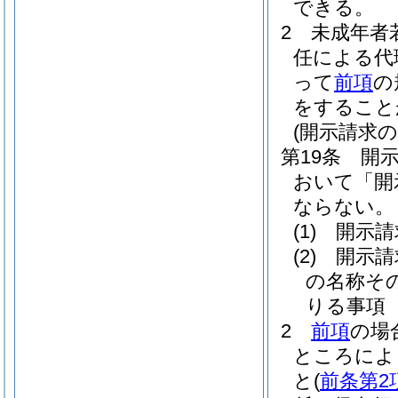
できる。
2
未成年者
任による代
って
前項
の
をすること
(開示請求の
第19条
開
おいて「開
ならない。
(1)
開示請
(2)
開示請
の名称そ
りる事項
2
前項
の場
ところによ
と
(
前条第2