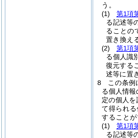
う。
(1)
第1項
る記述等
ることの
置き換え
(2)
第1項
る個人識
復元する
述等に置
8
この条例
る個人情報
定の個人を
て得られる
することが
(1)
第1項
る記述等