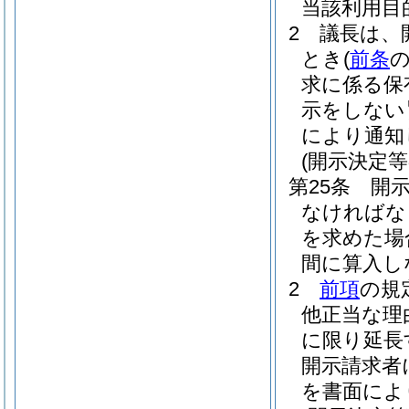
当該利用目
2
議長は、
とき
(
前条
求に係る保
示をしない
により通知
(開示決定等
第25条
開
なければな
を求めた場
間に算入し
2
前項
の規
他正当な理
に限り延長
開示請求者
を書面によ