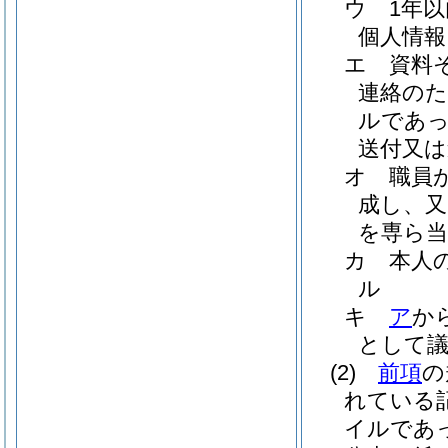
ウ
1年
個人情報
エ
資料
連絡のた
ルであっ
送付又は
オ
職員
成し、又
を専ら当
カ
本人
ル
キ
ア
か
として
(2)
前項
の
れている
イルであ