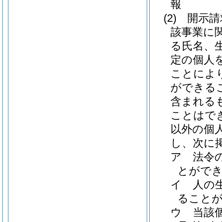
報
(2)
開示請
該事業に
る氏名、
定の個人
ことによ
ができる
含まれる
ことはで
以外の個
し、次に
ア
法令
とがで
イ
人の
ること
ウ
当該