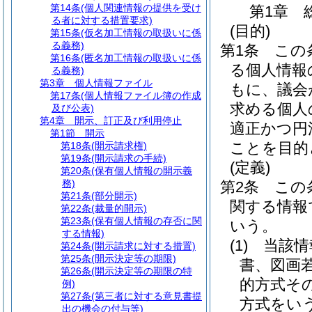
第14条
(個人関連情報の提供を受け
第1章
る者に対する措置要求)
(目的)
第15条
(仮名加工情報の取扱いに係
る義務)
第1条
この
第16条
(匿名加工情報の取扱いに係
る個人情報
る義務)
第3章
個人情報ファイル
もに、議会
第17条
(個人情報ファイル簿の作成
求める個人
及び公表)
第4章
開示、訂正及び利用停止
適正かつ円
第1節
開示
ことを目的
第18条
(開示請求権)
第19条
(開示請求の手続)
(定義)
第20条
(保有個人情報の開示義
務)
第2条
この
第21条
(部分開示)
関する情報
第22条
(裁量的開示)
第23条
(保有個人情報の存否に関
いう。
する情報)
(1)
当該情
第24条
(開示請求に対する措置)
第25条
(開示決定等の期限)
書、図画
第26条
(開示決定等の期限の特
的方式そ
例)
第27条
(第三者に対する意見書提
方式をい
出の機会の付与等)