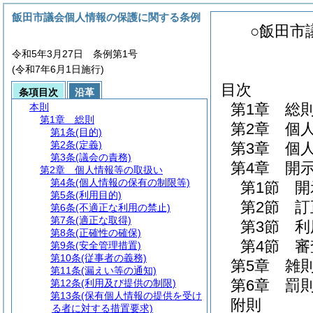
飯田市議会個人情報の保護に関する条例
○飯田市
令和5年3月27日 条例第1号
(令和7年6月1日施行)
目次
条項目次
沿革
第1章
総
本則
第1章
総則
第2章
個
第1条
(目的)
第2条
(定義)
第3章
個
第3条
(議会の責務)
第4章
開
第2章
個人情報等の取扱い
第4条
(個人情報の保有の制限等)
第1節
開
第5条
(利用目的)
第2節
訂
第6条
(不適正な利用の禁止)
第7条
(適正な取得)
第3節
利
第8条
(正確性の確保)
第4節
審
第9条
(安全管理措置)
第10条
(従事者の義務)
第5章
雑
第11条
(漏えい等の通知)
第6章
罰
第12条
(利用及び提供の制限)
第13条
(保有個人情報の提供を受け
附則
る者に対する措置要求)