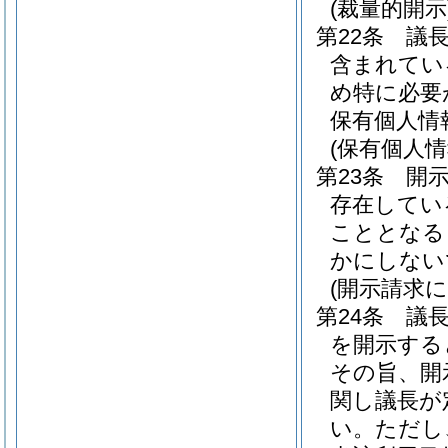
(裁量的開示
第22条
議
含まれてい
め特に必要
保有個人情
(保有個人
第23条
開
存在してい
こととなる
かにしない
(開示請求
第24条
議
を開示する
その旨、開
関し議長が
い。
ただし