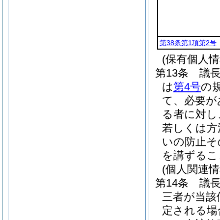
第38条第1項第2号
(保有個人
第13条
議
は
第4号
の
て、必要が
る者に対し
若しくは方
いの防止そ
を講ずるこ
(個人関連
第14条
議
三者が当該
定される場