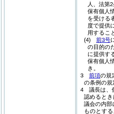
人、法第
保有個人
を受ける
度で提供
用するこ
(4)
前3号
の目的の
に提供す
保有個人
き。
3
前項
の規
の条例の規
4
議長は、
認めるとき
議会の内部
ものとする