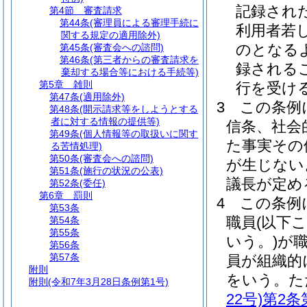
記録され
第4節
審査請求
第44条
(審理員による審理手続に
利用者若
関する規定の適用除外)
のとなる
第45条
(審査会への諮問)
第46条
(第三者からの審査請求を
録される
棄却する場合等における手続等)
第5章
雑則
行を受け
第47条
(適用除外)
3
この条例
第48条
(開示請求等をしようとする
者に対する情報の提供等)
信条、社会
第49条
(個人情報等の取扱いに関す
た事実その
る苦情処理)
第50条
(審査会への諮問)
が生じない
第51条
(施行の状況の公表)
議長が定め
第52条
(委任)
第6章
罰則
4
この条例
第53条
職員
(以下
第54条
第55条
いう。)
が
第56条
第57条
員が組織的
附則
をいう。
た
附則
(令和7年3月28日条例第1号)
22号)
第2条