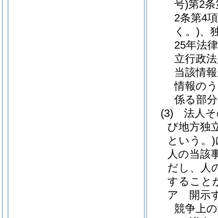
号)
第2
2条第4
く。)
、
25年法律
立行政法
当該情報
情報のう
係る部分
(3)
法人そ
び地方独
という。)
人の当該
だし、人
すること
ア
開示
競争上