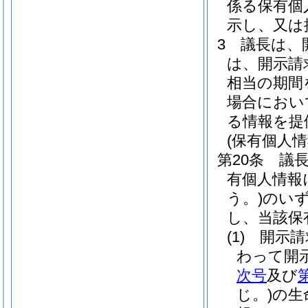
係る保有個
示し、又は
3
議長は、
は、開示請
相当の期間
場合におい
る情報を提
(保有個人
第20条
議
有個人情報
う。)
のい
し、当該保
(1)
開示請
わって開
次号
及び
じ。)
の生