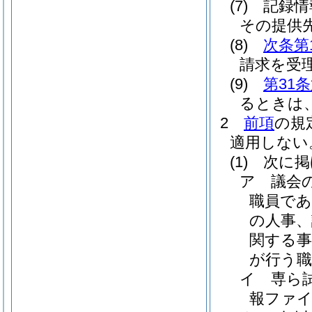
(7)
記録情
その提供
(8)
次条第
請求を受
(9)
第31
るときは
2
前項
の規
適用しない
(1)
次に掲
ア
議会
職員で
の人事、
関する
が行う職
イ
専ら
報ファ