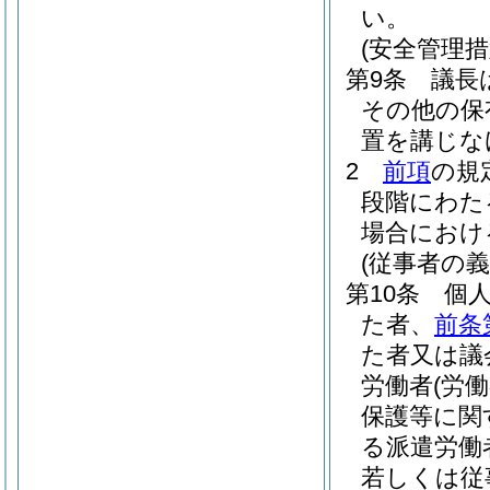
い。
(安全管理措
第9条
議長
その他の保
置を講じな
2
前項
の規
段階にわた
場合におけ
(従事者の義
第10条
個
た者、
前条
た者又は議
労働者
(労
保護等に関
る派遣労働
若しくは従