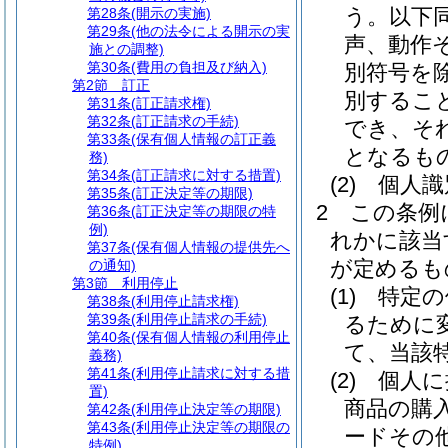
う。以下同
第28条
(開示の実施)
第29条
(他の法令による開示の実
声、動作
施との調整)
第30条
(費用の負担及び納入)
別符号を除
第2節
訂正
別するこ
第31条
(訂正請求権)
第32条
(訂正請求の手続)
でき、そ
第33条
(保有個人情報の訂正義
となるも
務)
第34条
(訂正請求に対する措置)
(2)
個人識
第35条
(訂正決定等の期限)
2
この条例
第36条
(訂正決定等の期限の特
例)
れかに該当
第37条
(保有個人情報の提供先へ
が定めるも
の通知)
第3節
利用停止
(1)
特定の
第38条
(利用停止請求権)
第39条
(利用停止請求の手続)
るために
第40条
(保有個人情報の利用停止
て、当該
義務)
第41条
(利用停止請求に対する措
(2)
個人に
置)
商品の購
第42条
(利用停止決定等の期限)
第43条
(利用停止決定等の期限の
ードその
特例)