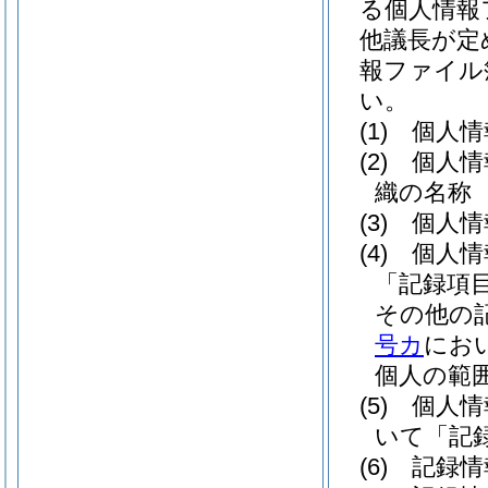
る個人情報
他議長が定
報ファイル
い。
(1)
個人情
(2)
個人情
織の名称
(3)
個人情
(4)
個人情
「記録項
その他の
号カ
にお
個人の範
(5)
個人情
いて「記
(6)
記録情