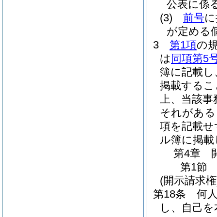
公表に係
(3)
前号
に
が定める
3
第1項
の
は
同項第5
簿に記載し
掲載するこ
上、当該事
それがある
項を記載せ
ル簿に掲載
第4章
第1節
(開示請求権
第18条
何
し、自己を