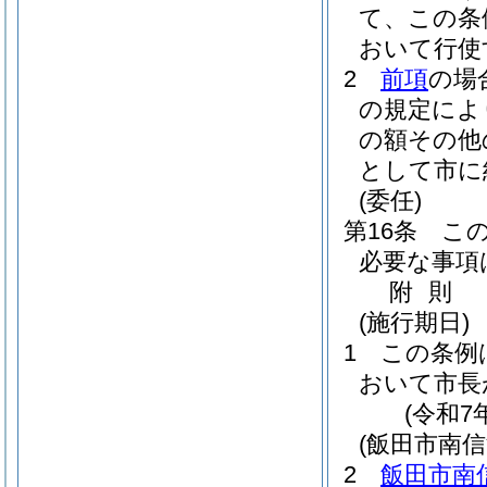
て、この条
おいて行使
2
前項
の場
の規定によ
の額その他
として市に
(委任)
第16条
こ
必要な事項
附
則
(施行期日)
1
この条例
おいて市長
(令和7
(飯田市南
2
飯田市南