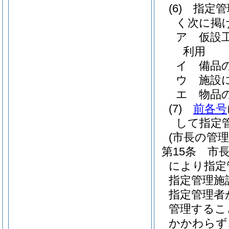
(6)
指定管
く次に掲
ア
仮設
利用
イ
備品
ウ
施設
エ
物品
(7)
前各号
して指定
(市長の管理
第15条
市
により指定
指定管理施
指定管理者
管理するこ
かかわらず