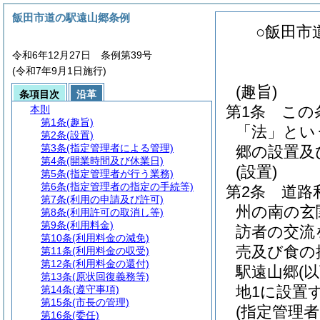
飯田市道の駅遠山郷条例
○飯田市
令和6年12月27日 条例第39号
(令和7年9月1日施行)
(趣旨)
条項目次
沿革
第1条
この
本則
第1条
(趣旨)
「法」とい
第2条
(設置)
第3条
(指定管理者による管理)
郷の設置及
第4条
(開業時間及び休業日)
(設置)
第5条
(指定管理者が行う業務)
第6条
(指定管理者の指定の手続等)
第2条
道路
第7条
(利用の申請及び許可)
州の南の玄
第8条
(利用許可の取消し等)
第9条
(利用料金)
訪者の交流
第10条
(利用料金の減免)
売及び食の
第11条
(利用料金の収受)
第12条
(利用料金の還付)
駅遠山郷
(
第13条
(原状回復義務等)
地1に設置
第14条
(遵守事項)
第15条
(市長の管理)
(指定管理
第16条
(委任)