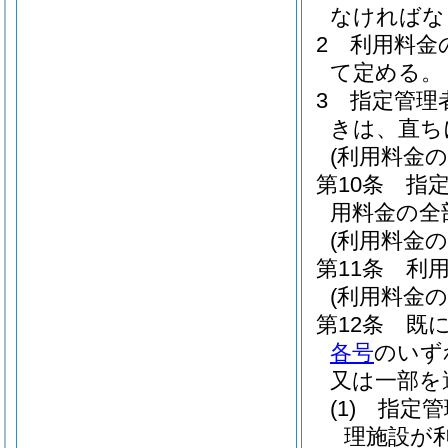
なければな
2
利用料金
て定める。
3
指定管理
きは、直ち
(利用料金の
第10条
指
用料金の全
(利用料金の
第11条
利
(利用料金の
第12条
既
各号
のいず
又は一部を
(1)
指定管
理施設が