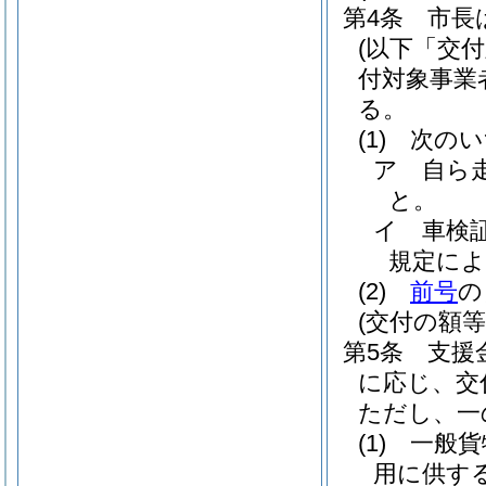
第4条
市長
(以下「交
付対象事業
る。
(1)
次のい
ア
自ら
と。
イ
車検
規定に
(2)
前号
の
(交付の額等
第5条
支援
に応じ、交
ただし、一
(1)
一般貨
用に供する