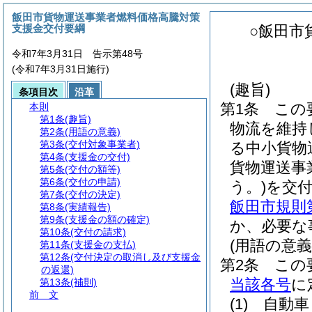
飯田市貨物運送事業者燃料価格高騰対策
支援金交付要綱
○飯田市
令和7年3月31日 告示第48号
(令和7年3月31日施行)
(趣旨)
条項目次
沿革
第1条
この
本則
第1条
(趣旨)
物流を維持
第2条
(用語の意義)
第3条
(交付対象事業者)
る中小貨物
第4条
(支援金の交付)
貨物運送事
第5条
(交付の額等)
第6条
(交付の申請)
う。)
を交
第7条
(交付の決定)
飯田市規則
第8条
(実績報告)
第9条
(支援金の額の確定)
か、必要な
第10条
(交付の請求)
(用語の意義
第11条
(支援金の支払)
第12条
(交付決定の取消し及び支援金
第2条
この
の返還)
当該各号
に
第13条
(補則)
前 文
(1)
自動車