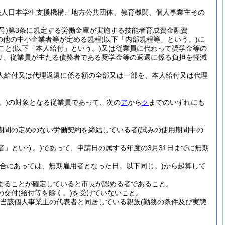
法人日本学生支援機構、地方公共団体、教育機関、個人事業主その
号)
第3条に規定する労働金庫が実施する技能者育成資金融資
の他の中小企業者等が定める規程
(以下「内部規程等」という。)
に
こと
(以下「本人給付」という。)
又は従業員に代わって奨学金等の
り、従業員が主たる債務者である奨学金等の返還に係る負担を軽減
人給付又は代理返還に係る額の全部又は一部を、本人給付又は代理
。)
の対象となる従業員であって、次の
ア
から
ク
までのいずれにも
期間の定めのない労働契約を締結している者
(試みの使用期間中の
者」という。)
であって、申請日の属する年度の3月31日までに無期
合にあっては、無期雇用者となった日。以下同じ。)
から起算して
まることが確定していると市長が認める者であること。
の交付
(給付等を除く。)
を受けていないこと。
当該個人事業主の代表者と同居している親族
(勤務の条件及び実態