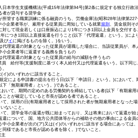
人日本学生支援機構法
(平成15年法律第94号)
第2条に規定する独立行政
る者が貸与する奨学金
が所管する職業訓練に係る融資のうち、労働金庫法
(昭和28年法律第227
中小企業者等が、雇用する従業員に周知している就業
規則
、賃金規則そ
に対して現金若しくは口座振込により1年につき1回以上金員を交付する
1年につき1回以上直接返還を行うこと
(以下「代理返還」という。)
によ
及び
イ
に掲げるものを除く。)
をいう。
は代理返還の対象となった従業員が退職した場合に、当該従業員が、本
中小企業者等に返還する義務を負うもの
は代理返還の対象となった従業員の給与の減額を伴うもの
業員 給付等
(支援制度に基づく本人給付又は代理返還をいう。以下同じ
う。
は
(イ)
のいずれかに該当すること。
規定による申請書の提出を行う日
(以下「申請日」という。)
において、
以下「無期雇用者」という。)
であること。
において、期間の定めのある労働契約を締結している者
(以下「有期雇用
ることが確定していると市長が認める者であること。
いて、採用の日
(有期雇用者として採用された者が無期雇用者となった場
ていないこと。
いて、奨学金等の返還が既に始まっており、又は将来において返還が始
返還について、国、地方公共団体等からの補助その他の事由による金員
う中小企業者が次の
(ア)
又は
(イ)
のいずれかに該当する場合にあっては、
と同様であると市長が認める者を除く。)
でないこと。
業主