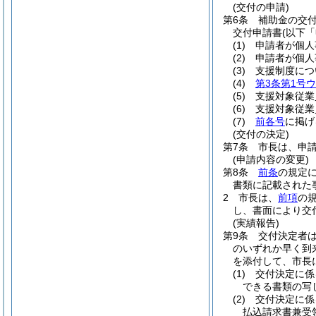
(交付の申請)
第6条
補助金の交
交付申請書
(以下
(1)
申請者が個人
(2)
申請者が個人
(3)
支援制度につ
(4)
第3条第1号ウ
(5)
支援対象従業
(6)
支援対象従業
(7)
前各号
に掲げ
(交付の決定)
第7条
市長は、申
(申請内容の変更)
第8条
前条
の規定
書類に記載された
2
市長は、
前項
の
し、書面により交
(実績報告)
第9条
交付決定者は
のいずれか早く到
を添付して、市長
(1)
交付決定に係
できる書類の写
(2)
交付決定に係
払込請求書兼受