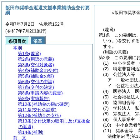
飯田市奨学金返還支援事業補助金交付要
綱
○飯田市奨学
令和7年7月2日 告示第152号
(趣旨)
(令和7年7月2日施行)
第1条
この要綱は
いう。)
を交付する
条項目次
沿革
する。
本則
(用語の意義)
第1条
(趣旨)
第2条
この要綱に
第2条
(用語の意義)
(1)
中小企業者 
第3条
(交付対象者)
(2)
特定非営利活
第4条
(補助金の交付)
(3)
公益法人等 
第5条
(補助金の額)
ア
一般社団法
第6条
(交付の申請)
イ
公益社団法
第7条
(交付の決定)
(4)
医療法人 医
第8条
(申請内容の変更)
(5)
社会福祉法人
第9条
(実績報告)
(6)
協同組合等 
第10条
(補助金の額の確定)
(7)
学校法人 私
第11条
(交付の請求)
(8)
宗教法人 宗
第12条
(補助金の支払)
(9)
個人事業主 
第13条
(交付決定の取消し及び支援金
(10)
中小企業
の返還)
(11)
奨学金等 
第14条
(補則)
法律第64号)
第
前 文