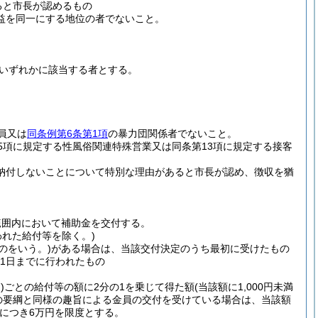
ると市長が認めるもの
益を同一にする地位の者でないこと。
いずれかに該当する者とする。
。
員又は
同条例第6条第1項
の暴力団関係者でないこと。
5項に規定する性風俗関連特殊営業又は同条第13項に規定する接客
納付しないことについて特別な理由があると市長が認め、徴収を猶
範囲内において補助金を交付する。
れた給付等を除く。)
のをいう。)
がある場合は、当該交付決定のうち最初に受けたもの
31日までに行われたもの
)
ごとの給付等の額に2分の1を乗じて得た額
(当該額に1,000円未満
の要綱と同様の趣旨による金員の交付を受けている場合は、当該額
につき6万円を限度とする。