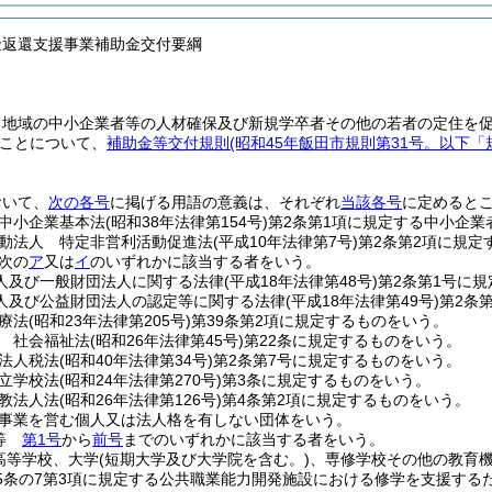
金返還支援事業補助金交付要綱
、地域の中小企業者等の人材確保及び新規学卒者その他の若者の定住を
ことについて、
補助金等交付規則
(昭和45年飯田市規則第31号。以下「
おいて、
次の各号
に掲げる用語の意義は、それぞれ
当該各号
に定めると
中小企業基本法
(昭和38年法律第154号)
第2条第1項に規定する中小企業
動法人 特定非営利活動促進法
(平成10年法律第7号)
第2条第2項に規定
次の
ア
又は
イ
のいずれかに該当する者をいう。
人及び一般財団法人に関する法律
(平成18年法律第48号)
第2条第1号に
人及び公益財団法人の認定等に関する法律
(平成18年法律第49号)
第2条
療法
(昭和23年法律第205号)
第39条第2項に規定するものをいう。
 社会福祉法
(昭和26年法律第45号)
第22条に規定するものをいう。
法人税法
(昭和40年法律第34号)
第2条第7号に規定するものをいう。
立学校法
(昭和24年法律第270号)
第3条に規定するものをいう。
教法人法
(昭和26年法律第126号)
第4条第2項に規定するものをいう。
事業を営む個人又は法人格を有しない団体をいう。
者等
第1号
から
前号
までのいずれかに該当する者をいう。
高等学校、大学
(短期大学及び大学院を含む。)
、専修学校その他の教育
15条の7第3項に規定する公共職業能力開発施設における修学を支援する