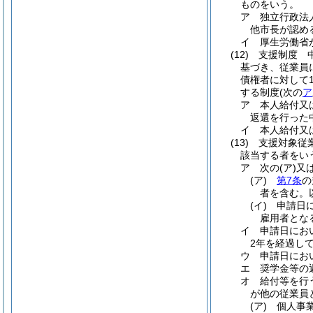
ものをいう。
ア
独立行政法
他市長が認め
イ
厚生労働省
(12)
支援制度 
基づき、従業員
債権者に対して
する制度
(次の
ア
ア
本人給付又
返還を行った
イ
本人給付又
(13)
支援対象従
該当する者をい
ア
次の
(ア)
又
(ア)
第7条
の
者を含む。
(イ)
申請日
雇用者とな
イ
申請日にお
2年を経過し
ウ
申請日にお
エ
奨学金等の
オ
給付等を行
が他の従業員
(ア)
個人事