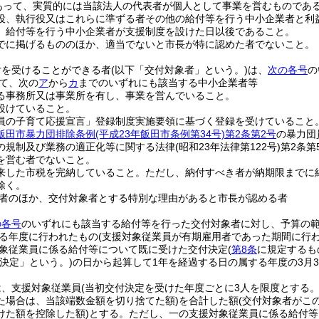
あって、実質的には当該法人の代表者が個人として事業を営むものであ
役、執行役又はこれらに準ずる者その他の給付等を行う中小企業者と利
、給付等を行う中小企業者が支援制度を設けた日以後であること。
でに掲げるもののほか、適当でないと市長が特に認めた者でないこと。
付を受けることができる者
(以下「交付対象者」という。)
は、
次の各号
の
て、次の
ア
から
カ
までのいずれにも該当する中小企業者等
る事務所又は事業所を有し、事業を営んでいること。
設けていること。
員の子育て応援宣言」登録制度実施要領に基づく登録を受けていること
飯田市暴力団排除条例
(平成23年飯田市条例第34号)
第2条第2号
の暴力団
の規制及び業務の適正化等に関する法律
(昭和23年法律第122号)
第2条第
を営む者でないこと。
来した市税を完納していること。
ただし、納付すべき者が納期限までに
除く。
者のほか、交付対象者とする特別な理由があると市長が認める者
の各号
のいずれにも該当する給付等を行った交付対象者に対し、予算の
る年度に行われたもの
(支援対象従業員が有期雇用者であった期間に行わ
象従業員に係る給付等について既に受けた交付決定
(
第8条
に規定するも
決定」という。)
の日から起算して1年を経過する日の属する年度の3月
は、支援対象従業員
(当初交付決定を受けた年度ごとに3人を限度とする。
た場合は、当該端数金額を切り捨てた額)
を合計した額
(交付対象者がこ
けた額を控除した額)
とする。
ただし、一の支援対象従業員に係る給付等