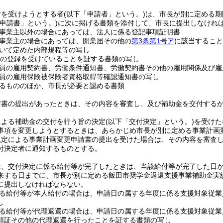
付を受けようとする者
(以下「申請者」という。)
は、市長が別に定める期
「申請書」という。)
に次に掲げる書類を添付して、市長に提出しなけれ
事業主以外の場合にあっては、法人に係る登記事項証明書
事業主の場合にあっては、開業届その他の
第3条第1号ア
に該当すること
いて定めた内部規程等の写し
の登録を受けていることを証する書類の写し
員の雇用契約書、労働条件通知書、労働契約書その他の雇用関係及び雇
員の雇用保険被保険者資格取得等確認通知書の写し
るもののほか、市長が必要と認める書類
請書の提出があったときは、その内容を審査し、及び補助金を交付する
による補助金の交付を行う旨の決定
(以下「交付決定」という。)
を受けた
事項を変更しようとするときは、あらかじめ市長が別に定める事業計画
規定による事業計画変更申請書の提出を受けた場合は、その内容を審査
付決定者に通知するものとする。
、交付決定に係る給付等が完了したときは、当該給付等が完了した日から
来する日までに、市長が別に定める飯田市奨学金返還支援事業補助金実
に提出しなければならない。
る給付等が本人給付の場合は、申請日の属する年度に係る支援対象従業
し
る給付等が代理返還の場合は、申請日の属する年度に係る支援対象従業
領証その他の代理返還を行ったことを証する書類の写し