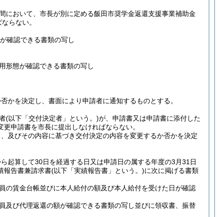
間において、市長が別に定める飯田市奨学金返還支援事業補助金
ばならない。
が確認できる書類の写し
用形態が確認できる書類の写し
か否かを決定し、書面により申請者に通知するものとする。
者
(以下「交付決定者」という。)
が、申請書又は申請書に添付した
変更申請書を市長に提出しなければならない。
し、及びその内容に基づき交付決定の内容を変更するか否かを決定
起算して30日を経過する日又は申請日の属する年度の3月31日
績報告書兼請求書
(以下「実績報告書」という。)
に次に掲げる書類
員の賃金台帳並びに本人給付の額及び本人給付を受けた日が確認
員及び代理返還の額が確認できる書類の写し並びに領収書、振替