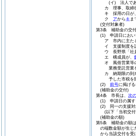
(イ)
法人で
カ
理事、取締
キ
採用の日が
ク
ア
から
キ
ま
(交付対象者)
第3条
補助金の交
(1)
申請日におい
ア
市内に主た
イ
支援制度を
ウ
長野県「社
エ
構成員が、
オ
風俗営業等
業務受託営業
カ
納期限の到
予した市税を
(2)
前号
に掲げる
(補助金の交付)
第4条
市長は、
次
(1)
申請日の属す
(2)
同一の支援対
(以下「当初交付
(補助金の額)
第5条
補助金の額
の端数金額が生じ
から当該交付を受