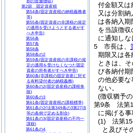
割の普通徴収)
付金額又は
第2節
固定資産税
第54条
(固定資産税の納税義務者
又は分割納
等)
は各納入期
第55条
(固定資産の非課税の規定
の適用を受けようとする者がす
を当該徴収
べき申告)
に通知しな
第56条
第57条
5
市長は、
第58条
期限又は各
第58条の2
第59条
(固定資産税の非課税の規
ときは、そ
定の適用を受けなくなつた固定
び各納付期
資産の所有者がすべき申告)
第60条
(非課税の固定資産に対す
の他必要な
る有料貸付者の納税義務)
第60条の2
(固定資産税の課税免
ない。
除)
(徴収猶予の
第60条の3
第61条
(固定資産税の課税標準)
第9条
法第
第61条の2
(法第349条の3第27項
に掲げる事
等の条例で定める割合)
第61条の3
(固定資産税の不均一
(1)
法第1
課税)
と及びそ
第61条の4