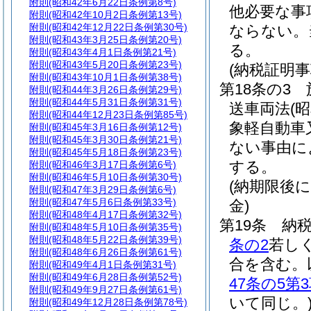
附則
(昭和42年6月22日条例第8号)
他必要な事
附則
(昭和42年10月2日条例第13号)
附則
(昭和42年12月22日条例第30号)
ならない。
附則
(昭和43年3月25日条例第20号)
る。
附則
(昭和43年4月1日条例第21号)
附則
(昭和43年5月20日条例第23号)
(納税証明事
附則
(昭和43年10月1日条例第38号)
第18条の3
附則
(昭和44年3月26日条例第29号)
附則
(昭和44年5月31日条例第31号)
送車両法
(
附則
(昭和44年12月23日条例第85号)
象軽自動車
附則
(昭和45年3月16日条例第12号)
附則
(昭和45年3月30日条例第21号)
ない事由に
附則
(昭和45年5月18日条例第23号)
する。
附則
(昭和46年3月17日条例第6号)
附則
(昭和46年5月10日条例第30号)
(納期限後
附則
(昭和47年3月29日条例第6号)
附則
(昭和47年5月6日条例第33号)
金)
附則
(昭和48年4月17日条例第32号)
第19条
納
附則
(昭和48年5月10日条例第35号)
附則
(昭和48年5月22日条例第39号)
条の2
若し
附則
(昭和48年6月26日条例第61号)
合を含む。
附則
(昭和49年4月1日条例第31号)
附則
(昭和49年6月28日条例第52号)
47条の5第
附則
(昭和49年9月27日条例第61号)
いて同じ。
附則
(昭和49年12月28日条例第78号)