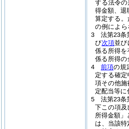
する法令の
得金額、退
算定する。
の例によら
3
法第23
び
次項
並び
係る所得を
係る所得の
4
前項
の規
定する確定
項その他施
定配当等に
5
法第23
下この項及
所得金額」
は、当該特