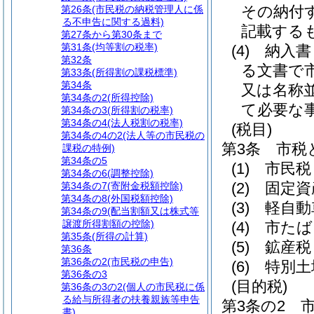
その納付
第26条
(市民税の納税管理人に係
る不申告に関する過料)
記載する
第27条から第30条まで
第31条
(均等割の税率)
(4)
納入書
第32条
る文書で
第33条
(所得割の課税標準)
第34条
又は名称
第34条の2
(所得控除)
て必要な
第34条の3
(所得割の税率)
第34条の4
(法人税割の税率)
(税目)
第34条の4の2
(法人等の市民税の
第3条
市税
課税の特例)
第34条の5
(1)
市民税
第34条の6
(調整控除)
(2)
固定資
第34条の7
(寄附金税額控除)
第34条の8
(外国税額控除)
(3)
軽自動
第34条の9
(配当割額又は株式等
譲渡所得割額の控除)
(4)
市たば
第35条
(所得の計算)
(5)
鉱産税
第36条
第36条の2
(市民税の申告)
(6)
特別土
第36条の3
(目的税)
第36条の3の2
(個人の市民税に係
る給与所得者の扶養親族等申告
第3条の2
書)