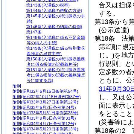
合又は担保
第143条
(入湯税の税率)
第144条
(入湯税の徴収の方法)
する。
第145条
(入湯税の特別徴収の手
第13条から
続)
第146条
(入湯税の納期の特例)
(公示送達)
第147条
第18条
法第
第148条
(入湯税に係る不足金額
等の納入の手続)
第2項に規
第149条
(入湯税に係る特別徴収
義務者の経営申告)
じ。)
を地
第150条
(入湯税の特別徴収義務
行規則」と
者に係る帳簿の記載義務等)
第151条
(入湯税の特別徴収義務
定多数の者
者に係る帳簿の記載の義務違反
ともに、公
等に関する罪)
附則
31年9月30
附則
(昭和32年5月15日条例第54号)
し、又は公
附則
(昭和32年10月15日条例第87号)
附則
(昭和33年3月27日条例第12号)
面に表示し
附則
(昭和33年5月2日条例第24号)
をとること
附則
(昭和33年5月31日条例第28号)
附則
(昭和33年9月5日条例第33号)
(災害等に
附則
(昭和34年4月7日条例第12号)
附則
(昭和34年5月20日条例第13号)
第18条の2