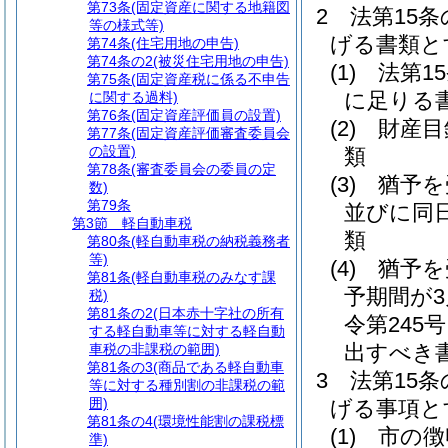
第73条
(固定資産に関する地籍図
2
法第15
等の様式等)
げる書類と
第74条
(住宅用地の申告)
第74条の2
(被災住宅用地の申告)
(1)
法第1
第75条
(固定資産税に係る不申告
に足りる
に関する過料)
第76条
(固定資産評価員の設置)
(2)
財産目
第77条
(固定資産評価審査委員会
の設置)
類
第78条
(審査委員会の委員の定
(3)
猶予を
数)
第79条
並びに同
第3節
軽自動車税
類
第80条
(軽自動車税の納税義務者
等)
(4)
猶予を
第81条
(軽自動車税のみなす課
予期間が
税)
第81条の2
(日本赤十字社の所有
令第245
する軽自動車等に対する軽自動
出すべき
車税の非課税の範囲)
第81条の3
(商品である軽自動車
3
法第15
等に対する種別割の非課税の範
囲)
げる事項と
第81条の4
(環境性能割の課税標
(1)
市の徴
準)