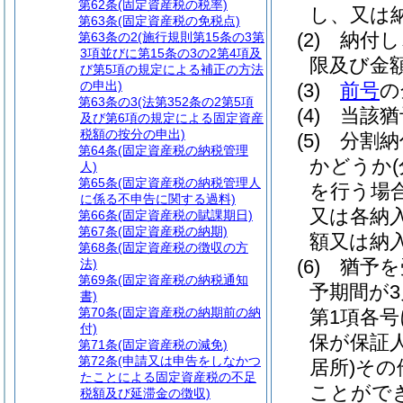
第62条
(固定資産税の税率)
し、又は
第63条
(固定資産税の免税点)
(2)
納付し
第63条の2
(施行規則第15条の3第
3項並びに第15条の3の2第4項及
限及び金
び第5項の規定による補正の方法
の申出)
(3)
前号
の
第63条の3
(法第352条の2第5項
(4)
当該猶
及び第6項の規定による固定資産
税額の按分の申出)
(5)
分割納
第64条
(固定資産税の納税管理
かどうか
人)
第65条
(固定資産税の納税管理人
を行う場
に係る不申告に関する過料)
又は各納
第66条
(固定資産税の賦課期日)
第67条
(固定資産税の納期)
額又は納
第68条
(固定資産税の徴収の方
(6)
猶予を
法)
第69条
(固定資産税の納税通知
予期間が
書)
第70条
(固定資産税の納期前の納
第1項各
付)
保が保証
第71条
(固定資産税の減免)
第72条
(申請又は申告をしなかつ
居所)
その
たことによる固定資産税の不足
ことがで
税額及び延滞金の徴収)