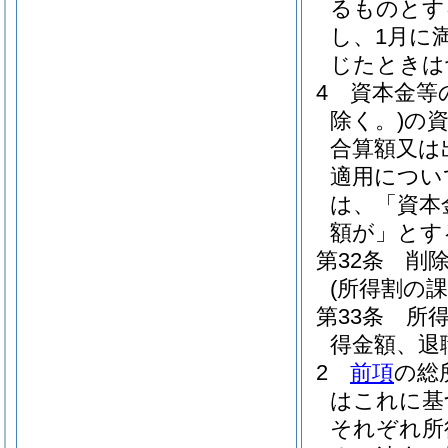
るものとす
し、1月に
じたときは
4
資本金等
除く。)
の
合算額又は
適用につい
は、「資本
額が」とす
第32条
削
(所得割の課
第33条
所
得金額、退
2
前項
の総
はこれに基
それぞれ所