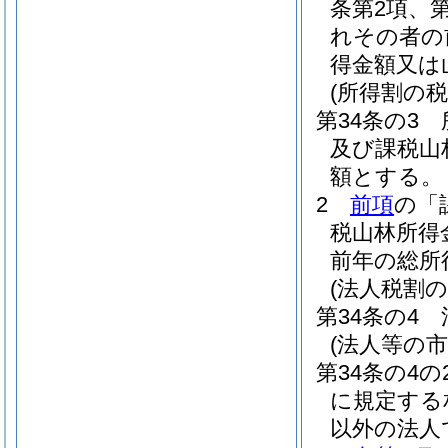
条第2項、
れその者の
得金額又は
(所得割の税
第34条の3
及び課税山
額とする。
2
前項
の「
税山林所得
前年の総所
(法人税割の
第34条の4
(法人等の
第34条の4の
に規定する
以外の法人