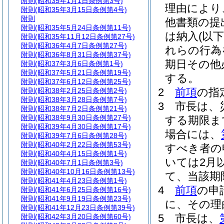
附則
(昭和35年1月1日条例第3号)
理由により
附則
(昭和35年3月15日条例第4号)
附則
他書類の提
附則
(昭和35年5月24日条例第11号)
は納入
(以
附則
(昭和35年11月12日条例第27号)
附則
(昭和36年4月7日条例第27号)
れらの行為
附則
(昭和36年8月31日条例第37号)
期日その他
附則
(昭和37年3月6日条例第1号)
附則
(昭和37年5月21日条例第19号)
する。
附則
(昭和37年6月12日条例第25号)
2
前項
の指
附則
(昭和38年2月25日条例第2号)
附則
(昭和38年3月28日条例第7号)
3
市長は、
附則
(昭和38年7月2日条例第21号)
附則
(昭和38年9月30日条例第27号)
する期限ま
附則
(昭和39年4月30日条例第17号)
場合には、
附則
(昭和39年7月6日条例第28号)
附則
(昭和40年2月22日条例第53号)
すべき者の
附則
(昭和40年4月15日条例第1号)
いては2月
附則
(昭和40年7月1日条例第3号)
附則
(昭和40年10月16日条例第13号)
て、当該期
附則
(昭和41年4月23日条例第1号)
4
前項
の申
附則
(昭和41年6月25日条例第16号)
附則
(昭和41年9月19日条例第23号)
に、その理
附則
(昭和41年12月23日条例第39号)
5
市長は、
附則
(昭和42年3月20日条例第60号)