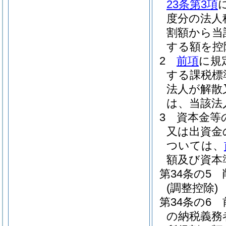
23条第3項
度分の法人
割額から当
する額を控
2
前項
に規
する課税標
法人が解散
は、当該法
3
資本金等
又は出資金
ついては、
額及び資本
第34条の5
(調整控除)
第34条の6
の納税義務