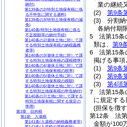
業の継続
納付)
第139条の2
(特別土地保有税に係
(2)
第9条
る不申告に関する過料)
(3)
分割納
第139条の3
(特別土地保有税の減
免)
各納付期
第140条
(特別土地保有税に係る
不足税額等の納付手続)
5
法第15
第140条の2
(遊休土地に対して課
類は、
第9
する特別土地保有税の納税義務
者等)
6
法第15
第140条の3
(遊休土地に対して課
掲げる事項
する特別土地保有税の課税標準)
第140条の4
(遊休土地に対して課
(1)
第9条
する特別土地保有税の税率)
(2)
第9条
第140条の5
(遊休土地に対して課
する特別土地保有税の税額)
(3)
第4項
第140条の6
(遊休土地に対して課
7
法第15条
する特別土地保有税の申告納付)
第140条の7
(土地に対して課する
に規定する
特別土地保有税に関する規定の
準用)
(担保を徴
第3章
目的税
第12条
法
第1節
入湯税
第141条
(入湯税の納税義務者等)
金額が10
第142条
(入湯税の課税免除)