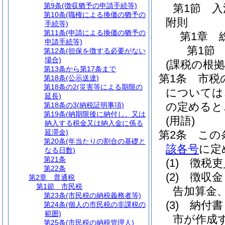
第9条
(徴収猶予の申請手続等)
第1節
入
第10条
(職権による換価の猶予の
附則
手続等)
第11条
(申請による換価の猶予の
第1章
申請手続等)
第1節
第12条
(担保を徴する必要がない
場合)
(課税の根拠
第13条から第17条まで
第1条
市税
第18条
(公示送達)
第18条の2
(災害等による期限の
については
延長)
の定めると
第18条の3
(納税証明事項)
第19条
(納期限後に納付し、又は
(用語)
納入する税金又は納入金に係る
延滞金)
第2条
この
第20条
(年当たりの割合の基礎と
該各号
に定
なる日数)
第21条
(1)
徴税吏
第22条
(2)
徴収金
第2章
普通税
第1節
市民税
告加算金
第23条
(市民税の納税義務者等)
(3)
納付書
第24条
(個人の市民税の非課税の
範囲)
市が作成
第25条
(市民税の納税管理人)