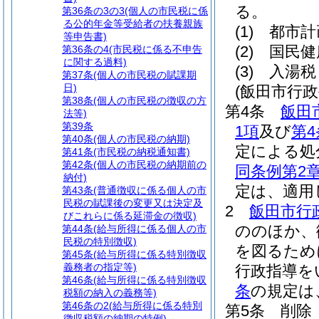
る。
第36条の3の3
(個人の市民税に係
る公的年金等受給者の扶養親族
(1)
都市計
等申告書)
(2)
国民健
第36条の4
(市民税に係る不申告
に関する過料)
(3)
入湯税
第37条
(個人の市民税の賦課期
日)
(飯田市行
第38条
(個人の市民税の徴収の方
第4条
飯田
法等)
第39条
1項
及び
第4
第40条
(個人の市民税の納期)
定による処
第41条
(市民税の納税通知書)
第42条
(個人の市民税の納期前の
同条例第2
納付)
定は、適用
第43条
(普通徴収に係る個人の市
民税の賦課後の変更又は決定及
2
飯田市行
びこれらに係る延滞金の徴収)
ののほか、
第44条
(給与所得に係る個人の市
民税の特別徴収)
を図るため
第45条
(給与所得に係る特別徴収
義務者の指定等)
行政指導を
第46条
(給与所得に係る特別徴収
条
の規定は
税額の納入の義務等)
第46条の2
(給与所得に係る特別
第5条
削除
徴収税額の納期の特例)