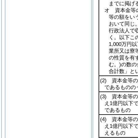
までに掲げ
オ 資本金等
等の額をい
おいて同じ。
行政法人で
く。以下こ
1,000万
業所又は寮
の性質を有
む。)
の数の
合計数」とい
(2)
資本金等の額
であるものの
(3)
資本金等の額
え1億円以下
であるもの
(4)
資本金等の額
え1億円以下
えるもの