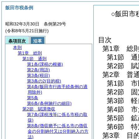
飯田市税条例
○飯田市
昭和32年3月30日 条例第29号
(令和8年5月21日施行)
目次
条項目次
沿革
第1章
総
本則
第1章
総則
第1節
通
第1節
通則
第1条
(課税の根拠)
第2節
賦
第2条
(用語)
第2章
普
第3条
(税目)
第3条の2
(目的税)
第1節
市
第4条
(飯田市行政手続条例の適
第2節
固
用除外)
第5条
第3節
軽
第6条
(条例施行の細目)
第4節
市
第2節
賦課徴収
第7条
(課税洩等に係る市税の取
第5節
鉱
扱)
第6節
特
第8条
(徴収猶予に係る市の徴収
金の分割納付又は分割納入の方
第3章
目
法)