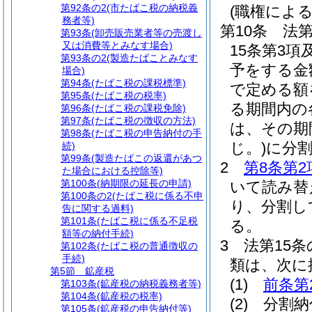
第92条の2
(市たばこ税の納税義
(職権によ
務者等)
第10条
法第
第93条
(卸売販売業者等の売渡し
又は消費等とみなす場合)
15条第3
第93条の2
(製造たばことみなす
予をする金
場合)
第94条
(たばこ税の課税標準)
で定める額
第95条
(たばこ税の税率)
る期間内の
第96条
(たばこ税の課税免除)
第97条
(たばこ税の徴収の方法)
は、その期
第98条
(たばこ税の申告納付の手
じ。)
に分
続)
第99条
(製造たばこの返還があつ
2
第8条第2
た場合における控除等)
第100条
(納期限の延長の申請)
いて読み替
第100条の2
(たばこ税に係る不申
り、分割し
告に関する過料)
第101条
(たばこ税に係る不足税
る。
額等の納付手続)
3
法第15
第102条
(たばこ税の普通徴収の
手続)
類は、次に
第5節
鉱産税
(1)
前条第
第103条
(鉱産税の納税義務者等)
第104条
(鉱産税の税率)
(2)
分割納
第105条
(鉱産税の申告納付等)