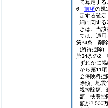
て算定する
6
前項
の規
定する確定
細に関する
きは、当該
ては、適用
第34条
削
(所得控除)
第34条の2
ずれかに掲
から第11
会保険料控
除額、地震
親控除額、
額、扶養控
額が2,5