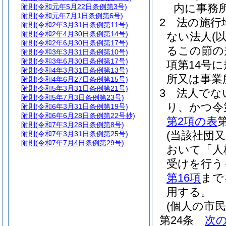
内に事務
附則
(令和元年5月22日条例第3号)
附則
(令和元年7月1日条例第6号)
2
法の施行
附則
(令和2年3月31日条例第11号)
附則
(令和2年4月30日条例第14号)
ない法人
(
附則
(令和2年6月30日条例第17号)
るこの節の
附則
(令和3年3月31日条例第10号)
附則
(令和3年6月30日条例第17号)
項第14号
附則
(令和4年3月31日条例第13号)
所又は事業
附則
(令和4年6月27日条例第15号)
附則
(令和5年3月31日条例第21号)
3
法人でな
附則
(令和5年7月3日条例第23号)
り、かつ令
附則
(令和6年3月31日条例第19号)
附則
(令和6年6月28日条例第22号抄)
第2項の表
附則
(令和7年3月28日条例第8号)
(当該社団
附則
(令和7年3月31日条例第25号)
附則
(令和7年7月4日条例第29号)
おいて「人
受けを行う
第16項
まで
用する。
(個人の市
第24条
次