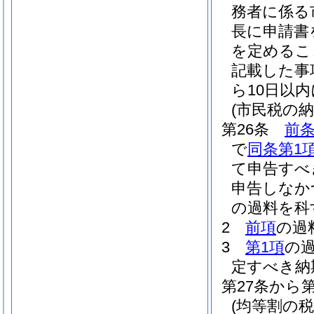
務者に係る
長に申請書
を定めるこ
記載した事
ら10日以
(市民税の
第26条
前条
で
同条第1
て申告すべ
申告しなか
の過料を科
2
前項
の過
3
第1項
の
定すべき納
第27条から
(均等割の税