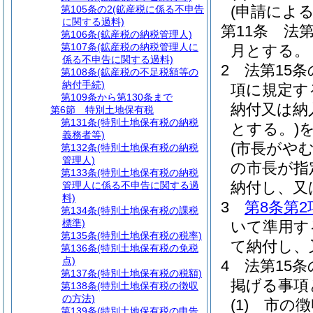
(申請によ
第105条の2
(鉱産税に係る不申告
に関する過料)
第11条
法第
第106条
(鉱産税の納税管理人)
第107条
(鉱産税の納税管理人に
月とする。
係る不申告に関する過料)
2
法第15条
第108条
(鉱産税の不足税額等の
納付手続)
項に規定す
第109条から第130条まで
納付又は納
第6節
特別土地保有税
第131条
(特別土地保有税の納税
とする。)
義務者等)
(市長がや
第132条
(特別土地保有税の納税
管理人)
の市長が指
第133条
(特別土地保有税の納税
納付し、又
管理人に係る不申告に関する過
料)
3
第8条第2
第134条
(特別土地保有税の課税
標準)
いて準用す
第135条
(特別土地保有税の税率)
て納付し、
第136条
(特別土地保有税の免税
点)
4
法第15
第137条
(特別土地保有税の税額)
掲げる事項
第138条
(特別土地保有税の徴収
の方法)
(1)
市の徴
第139条
(特別土地保有税の申告