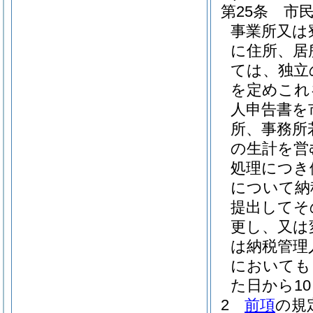
第25条
市
事業所又は
に住所、居
ては、独立
を定めこれ
人申告書を
所、事務所
の生計を営
処理につき
について納
提出してそ
更し、又は
は納税管理
においても
た日から1
2
前項
の規