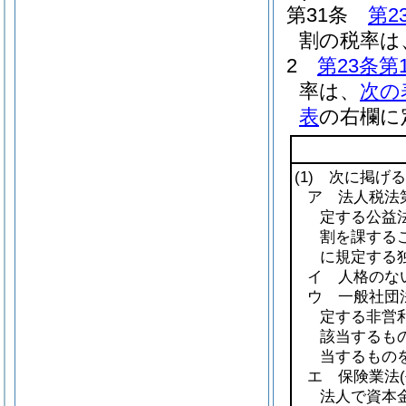
第31条
第2
割の税率は、
2
第23条第
率は、
次の
表
の右欄に
(1)
次に掲げる
ア 法人税法第
定する公益法
割を課する
に規定する
イ 人格のな
ウ 一般社団
定する非営
該当するも
当するものを
エ 保険業法
法人で資本