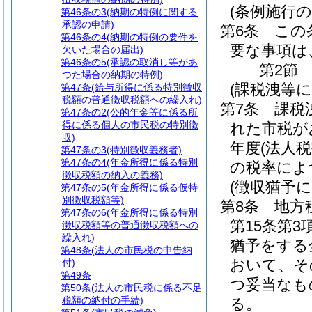
(条例施行の
第46条の3
(納期の特例に関する
承認の申請)
第6条
この
第46条の4
(納期の特例の要件を
要な事項は
欠いた場合の届出)
第46条の5
(承認の取消し等があ
第2節
つた場合の納期の特例)
(課税洩等
第47条
(給与所得に係る特別徴収
税額の普通徴収税額への繰入れ)
第7条
課税
第47条の2
(公的年金等に係る所
得に係る個人の市民税の特別徴
れた市税が
収)
年度
(法人
第47条の3
(特別徴収義務者)
第47条の4
(年金所得に係る特別
の税率によ
徴収税額の納入の義務)
(徴収猶予
第47条の5
(年金所得に係る仮特
別徴収税額等)
第8条
地方
第47条の6
(年金所得に係る特別
第15条第
徴収税額等の普通徴収税額への
繰入れ)
猶予をする
第48条
(法人の市民税の申告納
おいて、そ
付)
第49条
つ妥当なも
第50条
(法人の市民税に係る不足
税額の納付の手続)
る。