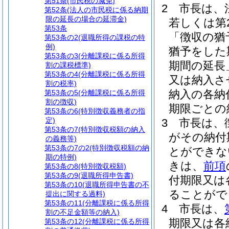
第51条
(市民税の減免)
2
市長は、
第52条
(法人の市民税に係る納期
限の延長の場合の延滞金)
若しくは第
第53条
「徴収の猶
第53条の2
(退職所得の課税の特
例)
猶予をした
第53条の3
(分離課税に係る所得
期間の延長
割の課税標準)
第53条の4
(分離課税に係る所得
又は納入さ
割の税率)
納入の各納
第53条の5
(分離課税に係る所得
割の徴収)
期限ごとの
第53条の6
(特別徴収義務者の指
定)
3
市長は、
第53条の7
(特別徴収税額の納入
がその納付
の義務等)
第53条の7の2
(特別徴収税額の納
とができな
期の特例)
きは、
前項
第53条の8
(特別徴収税額)
第53条の9
(退職所得申告書)
付期限又は
第53条の10
(退職所得申告書の不
ることがで
提出に関する過料)
第53条の11
(分離課税に係る所得
4
市長は、
割の不足金額等の納入)
期限又は各
第53条の12
(分離課税に係る所得