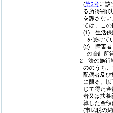
(
第2号
に該
る所得割
(
を課さない
ては、この
(1)
生活保
を受けて
(2)
障害者
の合計所得
2
法の施行
ののうち、
配偶者及び
に限る。以
じて得た金
者又は扶養
算した金額
(市民税の納