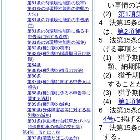
第81条の5
(環境性能割の税率)
い事情の
第81条の6
(環境性能割の徴収の
(2)
第1項
方法)
第81条の7
(環境性能割の申告納
4
法第15
付)
は、
第2項
第81条の8
(環境性能割に係る不
申告等に関する過料)
5
法第15
第81条の9
(環境性能割の減免)
げる事項と
第82条
(種別割の税率)
第83条
(種別割の賦課期日及び納
(1)
猶予期
期)
第84条
類、納期
第85条
(種別割の徴収の方法)
(2)
猶予期
第86条
第87条
(種別割に関する申告又は
すること
報告)
(3)
猶予期
第88条
(種別割に係る不申告等に
関する過料)
(4)
第1項
第89条
(種別割の減免)
6
法第15
第90条
(身体障害者等に対する種
別割の減免)
4号
に掲げ
第91条
(原動機付自転車及び小型
7
法第15
特殊自動車の標識の交付等)
第4節
市たばこ税
する。
第92条
(製造たばこの区分)