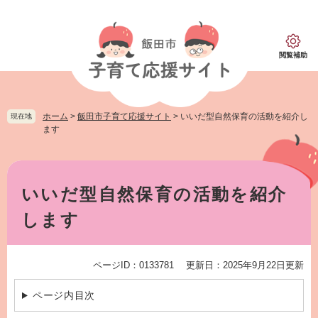
ペ
メ
ー
ニ
ジ
ュ
の
ー
閲覧補助
先
を
頭
飛
で
ば
す。
し
ホーム
>
飯田市子育て応援サイト
>
いいだ型自然保育の活動を紹介し
現在地
て
ます
本
文
本
へ
文
いいだ型自然保育の活動を紹介
します
ページID：0133781
更新日：2025年9月22日更新
ページ内目次