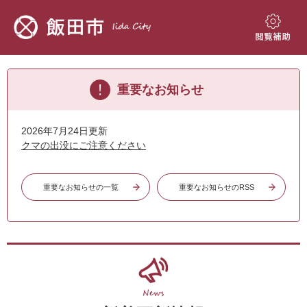
ペ
メ
ー
ニ
ジ
ュ
閲
の
ー
覧
先
を
補
本
頭
飛
助
重要なお知らせ
文
で
ば
す。
し
て
2026年7月24日更新
本
クマの出没にご注意ください
文
へ
重要なお知らせの一覧
重要なお知らせのRSS