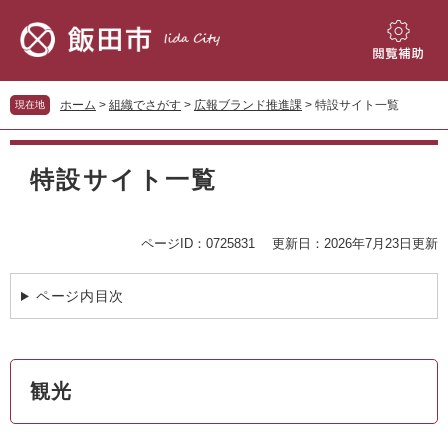
ペ
メ
ー
ニ
ジ
ュ
閲
の
ー
覧
先
を
補
ホーム
>
組織でさがす
>
広報ブランド推進課
>
特設サイト一覧
現在地
頭
飛
助
で
ば
本
す。
し
文
特設サイト一覧
て
本
文
へ
ページID：0725831
更新日：2026年7月23日更新
ページ内目次
観光