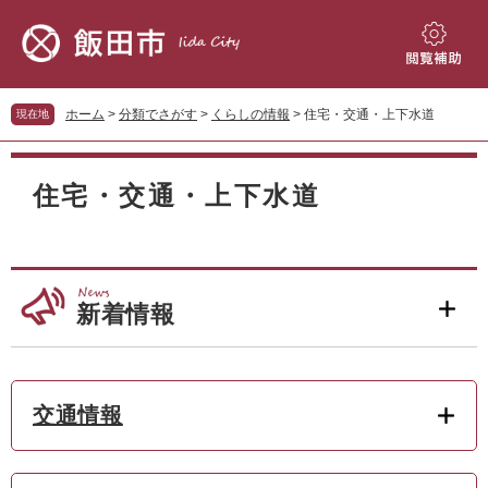
ペ
メ
ー
ニ
ジ
ュ
閲
の
ー
覧
先
を
補
ホーム
>
分類でさがす
>
くらしの情報
>
住宅・交通・上下水道
現在地
頭
飛
助
で
ば
本
す。
し
文
住宅・交通・上下水道
て
本
文
へ
新着情報
交通情報