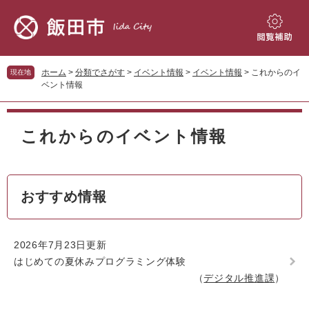
ペ
メ
ー
ニ
ジ
ュ
閲
の
ー
覧
先
を
補
ホーム
>
分類でさがす
>
イベント情報
>
イベント情報
>
これからのイ
現在地
頭
飛
助
ベント情報
で
ば
す。
し
本
て
文
これからのイベント情報
本
文
へ
おすすめ情報
2026年7月23日更新
はじめての夏休みプログラミング体験
デジタル推進課