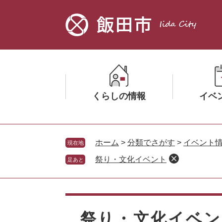
ペ
メ
ー
ニ
ジ
ュ
の
ー
先
を
頭
飛
で
ば
す。
し
くらしの情報
イベ
て
本
文
メ
メ
へ
ニ
ニ
ホーム
>
分類でさがす
>
イベント
現在地
ュ
ュ
祭り・文化イベント
足あと
ー
ー
を
を
ひ
ひ
本
ら
ら
文
く
く
祭り・文化イベ