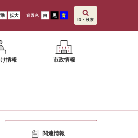
標準
拡大
白
黒
青
背景色
ID・検索
向け情報
市政情報
メ
ニ
ュ
ー
を
ひ
ら
く
関連情報