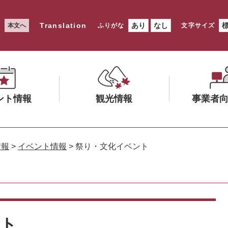
Translation
あり
なし
本文へ
ふりがな
文字サイズ
ント情報
観光情報
事業者
メ
メ
ニ
ニ
情報
>
イベント情報
>
祭り・文化イベント
ュ
ュ
ー
ー
を
を
ひ
ひ
ら
ら
く
く
ント