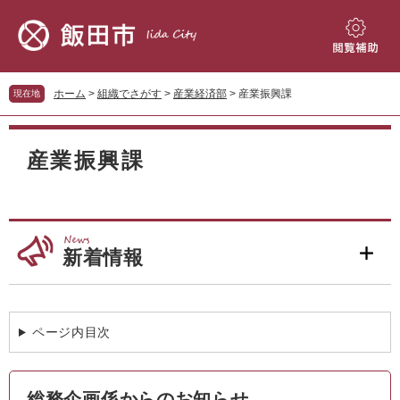
ペ
メ
ー
ニ
ジ
ュ
閲
の
ー
覧
先
を
補
ホーム
>
組織でさがす
>
産業経済部
>
産業振興課
現在地
頭
飛
助
で
ば
本
す。
し
文
産業振興課
て
本
文
へ
新着情報
ページ内目次
総務企画係からのお知らせ