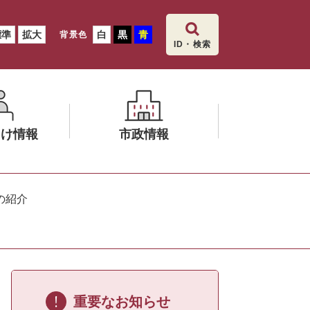
標準
拡大
白
黒
青
背景色
ID・検索
向け情報
市政情報
メ
ニ
の紹介
ュ
ー
を
ひ
ら
く
重要なお知らせ