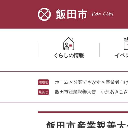
ペ
メ
ー
ニ
ジ
ュ
の
ー
先
を
頭
飛
で
ば
す。
し
くらしの情報
イベ
て
本
文
メ
メ
へ
ニ
ニ
ホーム
>
分類でさがす
>
事業者向
現在地
ュ
ュ
飯田市産業親善大使 小沢あきこさ
足あと
ー
ー
を
を
ひ
ひ
本
ら
ら
文
く
く
飯田市産業親善大