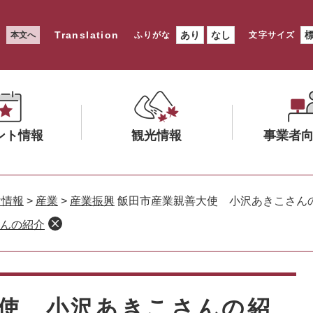
Translation
あり
なし
本文へ
ふりがな
文字サイズ
ント情報
観光情報
事業者
メ
メ
ニ
ニ
け情報
>
産業
>
産業振興
飯田市産業親善大使 小沢あきこさん
ュ
ュ
んの紹介
ー
ー
を
を
ひ
ひ
ら
ら
く
く
使 小沢あきこさんの紹