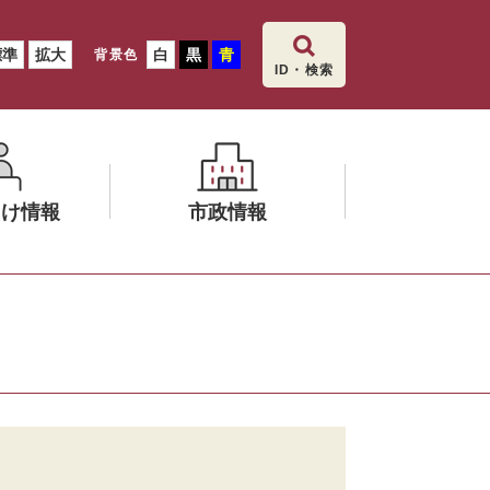
標準
拡大
白
黒
青
背景色
ID・検索
向け情報
市政情報
メ
ニ
ュ
ー
を
ひ
ら
く