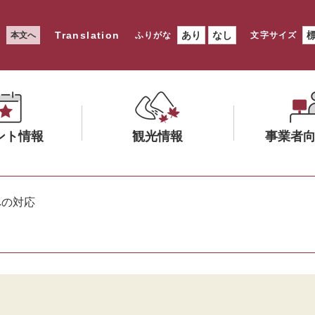
Translation
あり
なし
本文へ
ふりがな
文字サイズ
ント情報
観光情報
事業者
メ
メ
ニ
ニ
への対応
ュ
ュ
ー
ー
を
を
ひ
ひ
ら
ら
く
く