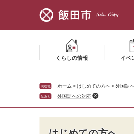
ペ
メ
ー
ニ
ジ
ュ
の
ー
先
を
頭
飛
で
ば
す。
し
くらしの情報
イベ
て
本
文
メ
メ
へ
ニ
ニ
ホーム
>
はじめての方へ
>
外国語
現在地
ュ
ュ
外国語への対応
足あと
ー
ー
を
を
ひ
ひ
ら
ら
く
く
はじめての方へ