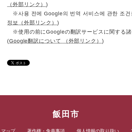
（外部リンク）
)
※사용 전에 Google의 번역 서비스에 관한 조건을
정보
（外部リンク）
)
※使用の前にGoogleの翻訳サービスに関する
(
Google翻訳について
（外部リンク）
)
飯田市
トマップ
著作権・免責事項
個人情報の取り扱い