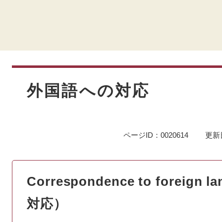
本
文
外国語への対応
ページID：0020614
更新
Correspondence to foreig
対応）